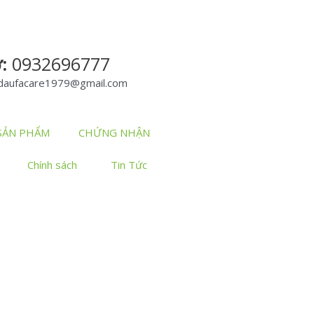
ợ:
0932696777
hdaufacare1979@gmail.com
 SẢN PHẨM
CHỨNG NHẬN
Chính sách
Tin Tức