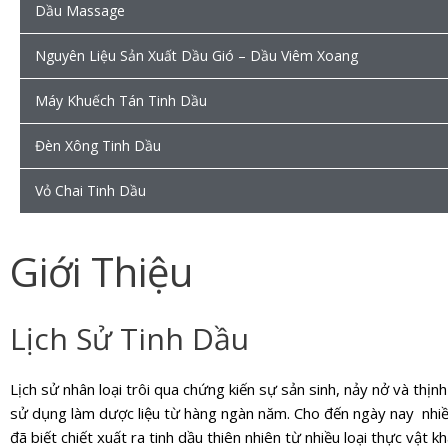
Dầu Massage
Nguyên Liệu Sản Xuất Dầu Gió – Dầu Viêm Xoang
Máy Khuếch Tán Tinh Dầu
Đèn Xông Tinh Dầu
Vỏ Chai Tinh Dầu
Giới Thiệu
Lịch Sử Tinh Dầu
Lịch sử nhân loại trôi qua chứng kiến sự sản sinh, nảy nở và thịn
sử dụng làm dược liệu từ hàng ngàn năm. Cho đến ngày nay nhiề
đã biết chiết xuất ra tinh dầu thiên nhiên từ nhiều loại thực vật