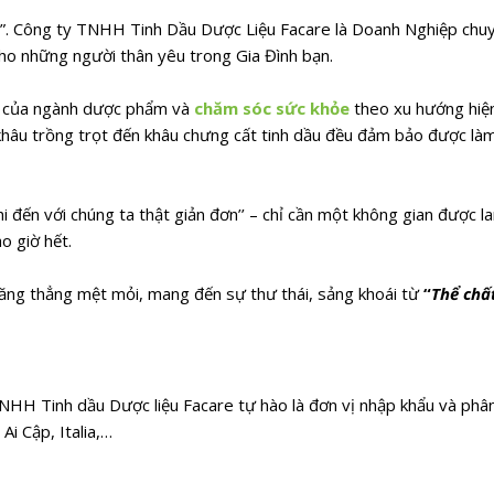
. Công ty TNHH Tinh Dầu Dược Liệu Facare là Doanh Nghiệp chuyên
ho những người thân yêu trong Gia Đình bạn.
g của ngành dược phẩm và
chăm sóc sức khỏe
theo xu hướng hiện
khâu trồng trọt đến khâu chưng cất tinh dầu đều đảm bảo được là
hi đến với chúng ta thật giản đơn’’ – chỉ cần một không gian được
o giờ hết.
căng thẳng mệt mỏi, mang đến sự thư thái, sảng khoái từ
“
Thể chấ
NHH Tinh dầu Dược liệu Facare tự hào là đơn vị nhập khẩu và phân 
Ai Cập, Italia,…