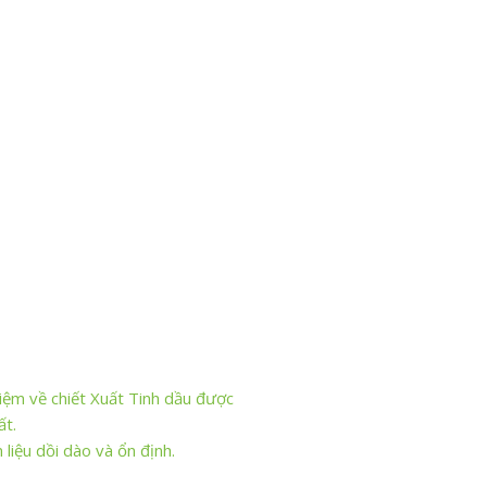
iệm về chiết Xuất Tinh dầu được
ất.
iệu dồi dào và ổn định.