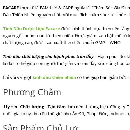
FACARE
thực tế là FAMILLY & CARE nghĩa là “Chăm Sóc Gia Đình”
Dầu Thiên Nhiên nguyên chất, với mục đích chăm sóc sức khỏe c
Tinh Dầu Dược Liệu Facare
được hình thành dựa trên nền tản
nguồn gốc hoàn toàn từ thiên nhiên. Được giám sát chặt chẽ từ 
chất lượng cao, được sản xuất theo tiêu chuẩn GMP – WHO.
Tinh dầu chất lượng cho hạnh phúc tràn đầy
.
‘‘Hạnh phúc đôi k
là đã có thể giúp con người thư giản và tràn đầy sức sống hơn ba
Chỉ với vài giọt
tinh dầu thiên nhiên
có thể giúp bạn giảm bớt 
Phương Châm
Uy tín- Chất lượng -Tận tâm
làm nên thương hiệu. Công ty T
quốc gia có uy tín trên thế giới như Ấn Độ, Pháp, Đức, Indonesia, 
Sản Phẩm Chủ Lực