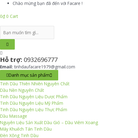
Skip
Chào mừng bạn đã đến với Facare !
to
content
0
₫
0
Cart
Search
...
Hỗ trợ:
0932696777
Email:
tinhdaufacare1979@gmail.com
Danh mục sản phẩm
Tinh Dầu Thiên Nhiên Nguyên Chất
Dầu Nền Nguyên Chất
Tinh Dầu Nguyên Liệu Dược Phẩm
Tinh Dầu Nguyên Liệu Mỹ Phẩm
Tinh Dầu Nguyên Liệu Thực Phẩm
Dầu Massage
Nguyên Liệu Sản Xuất Dầu Gió – Dầu Viêm Xoang
Máy Khuếch Tán Tinh Dầu
Đèn Xông Tinh Dầu