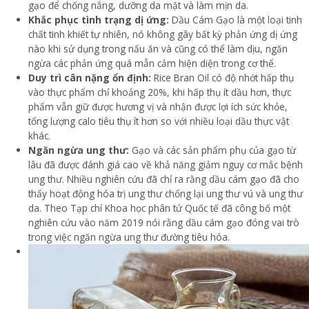
gạo để chống nắng, dưỡng da mặt và làm mịn da.
Khắc phục tình trạng dị ứng:
Dầu Cám Gạo là một loại tinh
chất tinh khiết tự nhiên, nó không gây bất kỳ phản ứng dị ứng
nào khi sử dụng trong nấu ăn và cũng có thể làm dịu, ngăn
ngừa các phản ứng quá mẫn cảm hiện diện trong cơ thể.
Duy trì cân nặng ổn định:
Rice Bran Oil có độ nhớt hấp thụ
vào thực phẩm chỉ khoảng 20%, khi hấp thụ ít dầu hơn, thực
phẩm vẫn giữ được hương vị và nhận được lợi ích sức khỏe,
tổng lượng calo tiêu thụ ít hơn so với nhiều loại dầu thực vật
khác.
Ngăn ngừa ung thư:
Gạo và các sản phẩm phụ của gạo từ
lâu đã được đánh giá cao về khả năng giảm nguy cơ mắc bệnh
ung thư. Nhiều nghiên cứu đã chỉ ra rằng dầu cám gạo đã cho
thấy hoạt động hóa trị ung thư chống lại ung thư vú và ung thư
da. Theo Tạp chí Khoa học phân tử Quốc tế đã công bố một
nghiên cứu vào năm 2019 nói rằng dầu cám gạo đóng vai trò
trong việc ngăn ngừa ung thư đường tiêu hóa.