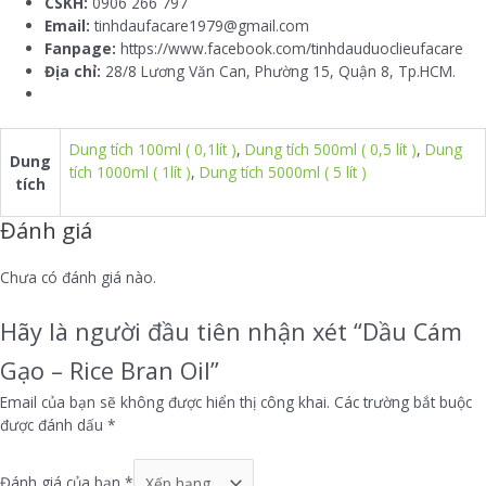
CSKH:
0906 266 797
Email:
tinhdaufacare1979@gmail.com
Fanpage:
https://www.facebook.com/tinhdauduoclieufacare
Địa chỉ:
28/8 Lương Văn Can, Phường 15, Quận 8, Tp.HCM.
Dung tích 100ml ( 0,1lít )
,
Dung tích 500ml ( 0,5 lít )
,
Dung
Dung
tích 1000ml ( 1lít )
,
Dung tích 5000ml ( 5 lít )
tích
Đánh giá
Chưa có đánh giá nào.
Hãy là người đầu tiên nhận xét “Dầu Cám
Gạo – Rice Bran Oil”
Email của bạn sẽ không được hiển thị công khai.
Các trường bắt buộc
được đánh dấu
*
Đánh giá của bạn
*