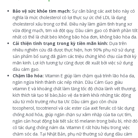
Bảo vệ sức khỏe tim mạch:
Sự cân bằng các axit béo này có
nghĩa là mức cholesterol có lợi thực sự ức chế LDL là dạng
cholesterol xấu trong cơ thể. Điều này làm giảm tình trạng xơ
vữa động mạch, tim và đột quỵ. Dầu cám gạo có thành phần tốt
nhất có thể là chất béo không bão hòa đơn, không bão hòa đa.
Cải thiện tình trạng trong kỳ tiền mãn kinh:
Dựa trên
nhiều nghiên cứu đã được thực hiện, hơn 90% phụ nữ sử dụng
sản phẩm bổ sung đã giảm các triệu chứng khó chịu của thời kỳ
mãn kinh. Lợi ích tương tự cũng được đề xuất bởi việc sử dụng
dầu cám gạo.
Chậm lão hóa:
Vitamin E giúp làm chậm quá trình lão hóa da,
ngăn ngừa hình thành các nếp nhăn. Dầu Cám Gạo giàu
vitamin E và khoáng chất làm tăng tốc độ chữa lành vết thương,
kích thích tái tạo tế bào,bảo vệ da tránh khỏi những tác động
xấu từ môi trường như tia UV. Dầu cám gạo còn chứa
tocopherol, tocotrienol và các ester của axit ferulic có tác dụng
chống Acid hóa, giúp ngăn chặn sự xâm nhập của tia cực tím,
ngăn cản hoạt động bài tiết sắc tố melanin trong biểu bì, nhờ đó
có tác dụng chống nám da. Vitamin E rất hữu hiệu trong việc
chăm sóc da. Tại Nhật Bản, phụ nữ thường sử dụng dầu cám