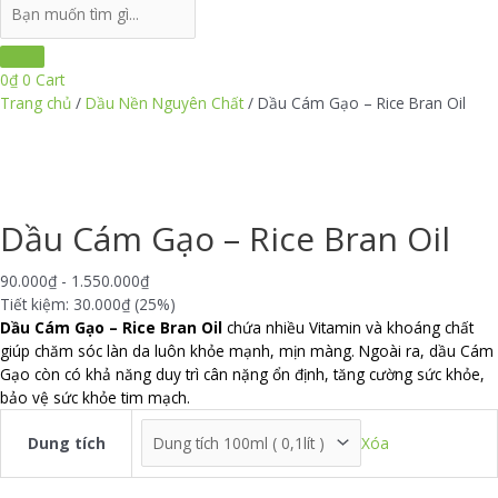
Search
...
0
₫
0
Cart
Trang chủ
/
Dầu Nền Nguyên Chất
/ Dầu Cám Gạo – Rice Bran Oil
Dầu Cám Gạo – Rice Bran Oil
90.000
₫
-
1.550.000
₫
Tiết kiệm: 30.000₫ (25%)
Dầu Cám Gạo – Rice Bran Oil
chứa nhiều Vitamin và khoáng chất
giúp chăm sóc làn da luôn khỏe mạnh, mịn màng. Ngoài ra, dầu Cám
Gạo còn có khả năng duy trì cân nặng ổn định, tăng cường sức khỏe,
bảo vệ sức khỏe tim mạch.
Dung tích
Xóa