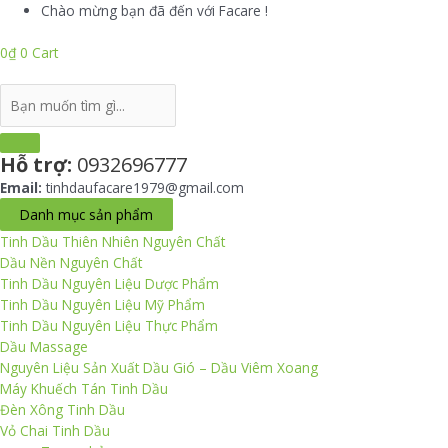
Skip
Chào mừng bạn đã đến với Facare !
to
content
0
₫
0
Cart
Search
...
Hỗ trợ:
0932696777
Email:
tinhdaufacare1979@gmail.com
Danh mục sản phẩm
Tinh Dầu Thiên Nhiên Nguyên Chất
Dầu Nền Nguyên Chất
Tinh Dầu Nguyên Liệu Dược Phẩm
Tinh Dầu Nguyên Liệu Mỹ Phẩm
Tinh Dầu Nguyên Liệu Thực Phẩm
Dầu Massage
Nguyên Liệu Sản Xuất Dầu Gió – Dầu Viêm Xoang
Máy Khuếch Tán Tinh Dầu
Đèn Xông Tinh Dầu
Vỏ Chai Tinh Dầu