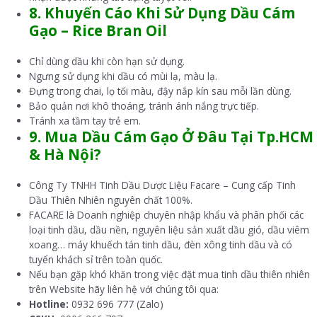
8.
Khuyến Cáo Khi Sử Dụng
Dầu
Cám
Gạo –
Rice Bran Oil
Chỉ dùng dầu khi còn hạn sử dụng.
Ngưng sử dụng khi dầu có mùi lạ, màu lạ.
Đựng trong chai, lọ tối màu, đậy nắp kín sau mỗi lần dùng.
Bảo quản nơi khô thoáng, tránh ánh nắng trực tiếp.
Tránh xa tầm tay trẻ em.
9. Mua
Dầu Cám Gạo Ở
Đâu Tại Tp.HCM
& Hà Nội?
Công Ty TNHH Tinh Dầu Dược Liệu Facare – Cung cấp Tinh
Dầu Thiên Nhiên nguyên chất 100%.
FACARE là Doanh nghiệp chuyên nhập khẩu và phân phối các
loại tinh dầu, dầu nền, nguyên liệu sản xuất dầu gió, dầu viêm
xoang… máy khuếch tán tinh dầu, đèn xông tinh dầu và có
tuyển khách sỉ trên toàn quốc.
Nếu bạn gặp khó khăn trong việc đặt mua tinh dầu thiên nhiên
trên Website hãy liên hệ với chúng tôi qua:
Hotline:
0932 696 777 (Zalo)