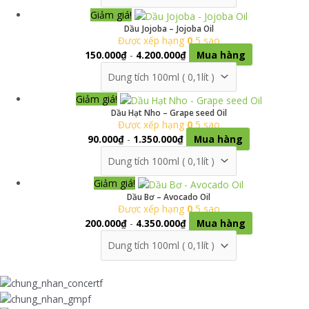
Sản
Giảm giá!
phẩm
Dầu Jojoba – Jojoba Oil
Được xếp hạng
0
5 sao
này
150.000
₫
-
4.200.000
₫
Mua hàng
có
nhiều
biến
Sản
Giảm giá!
thể.
phẩm
Dầu Hạt Nho – Grape seed Oil
Các
Được xếp hạng
0
5 sao
này
tùy
90.000
₫
-
1.350.000
₫
Mua hàng
có
chọn
nhiều
có
biến
thể
Sản
Giảm giá!
thể.
được
phẩm
Dầu Bơ – Avocado Oil
Các
chọn
Được xếp hạng
0
5 sao
này
tùy
trên
200.000
₫
-
4.350.000
₫
Mua hàng
có
chọn
trang
nhiều
có
sản
biến
thể
phẩm
Sản
thể.
được
phẩm
Các
chọn
này
tùy
trên