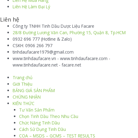
Liên Hệ Mua Hàng
Liên Hệ Làm Đại Lý
Liên hệ
Công ty TNHH Tinh Dầu Dược Liệu Facare
28/8 Đường Lương Văn Can, Phường 15, Quận 8, Tp.HCM
0932 696 777 (Hotline & Zalo)
CSKH: 0906 266 797
tinhdaufacare1979@gmail.com
www.tinhdaufacare.vn - www.tinhdaufacare.com -
www.tinhdaufacare.net - facare.net
Trang chủ
Giới Thiệu
BẢNG GIÁ SẢN PHẨM
CHỨNG NHẬN
KIẾN THỨC
Tư Vấn Sản Phẩm
Chọn Tinh Dầu Theo Nhu Cầu
Chức Năng Tinh Dầu
Cách Sử Dụng Tinh Dầu
COA – MSDS – GCMS – TEST RESULTS