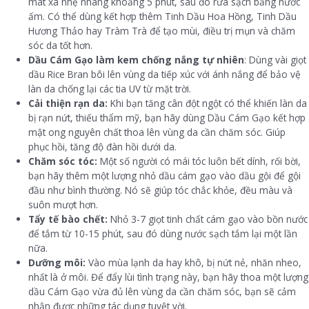
mát xa nhẹ nhàng khoảng 5 phút, sau đó rửa sạch bằng nước
ấm. Có thể dùng kết hợp thêm Tinh Dầu Hoa Hồng, Tinh Dầu
Hương Thảo hay Tràm Trà để tạo mùi, điều trị mụn và chăm
sóc da tốt hơn.
Dầu Cám Gạo làm kem chống nắng tự nhiên
: Dùng vài giọt
dầu Rice Bran bôi lên vùng da tiếp xúc với ánh nắng để bảo vệ
làn da chống lại các tia UV từ mặt trời.
Cải
thiện
rạn da:
Khi bạn tăng cân đột ngột có thể khiến làn da
bị rạn nứt, thiếu thẩm mỹ, bạn hãy dùng Dầu Cám Gạo kết hợp
mật ong nguyên chất thoa lên vùng da cần chăm sóc. Giúp
phục hồi, tăng độ đàn hồi dưới da.
Chăm sóc tóc:
Một số người có mái tóc luôn bết dính, rối bời,
bạn hãy thêm một lượng nhỏ dầu cám gạo vào dầu gội để gội
đầu như bình thường. Nó sẽ giúp tóc chắc khỏe, đều màu và
suôn mượt hơn.
Tẩy tế bào chết:
Nhỏ 3-7 giọt tinh chất cám gạo vào bồn nước
để tắm từ 10-15 phút, sau đó dùng nước sạch tắm lại một lần
nữa.
Dưỡng môi:
Vào mùa lạnh da hay khô, bị nứt nẻ, nhăn nheo,
nhất là ở môi. Để đẩy lùi tình trạng này, bạn hãy thoa một lượng
dầu Cám Gạo vừa đủ lên vùng da cần chăm sóc, bạn sẽ cảm
nhận được những tác dụng tuyệt vời.