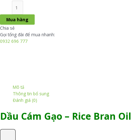
Dầu
Cám
Gạo
Mua hàng
-
Chia sẻ
Rice
Gọi tổng đài để mua nhanh:
Bran
0932 696 777
Oil
số
lượng
Mô tả
Thông tin bổ sung
Đánh giá (0)
Dầu Cám Gạo – Rice Bran Oil