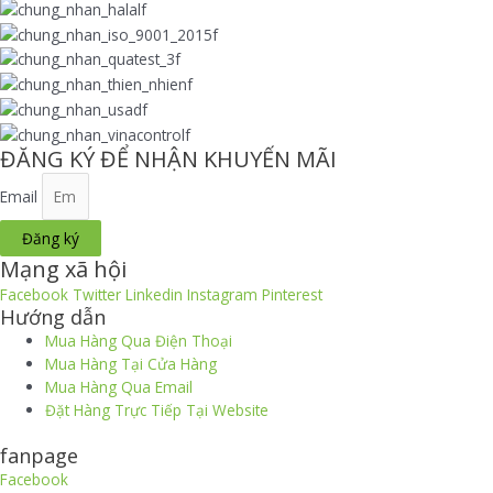
có
chọn
trang
nhiều
có
sản
biến
thể
phẩm
thể.
được
Các
chọn
tùy
trên
chọn
trang
ĐĂNG KÝ ĐỂ NHẬN KHUYẾN MÃI
có
sản
thể
phẩm
Email
được
chọn
Đăng ký
trên
Mạng xã hội
trang
Facebook
Twitter
Linkedin
Instagram
Pinterest
sản
Hướng dẫn
phẩm
Mua Hàng Qua Điện Thoại
Mua Hàng Tại Cửa Hàng
Mua Hàng Qua Email
Đặt Hàng Trực Tiếp Tại Website
fanpage
Facebook