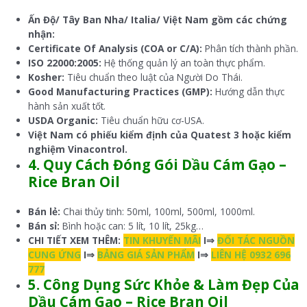
Ấn Độ/ Tây
B
an
N
ha/ Italia/ Việt Nam gồm các chứng
nhận:
Certificate Of Analysis (COA or C/A):
Phân tích thành phần.
ISO 22000:2005:
Hệ thống quản lý an toàn thực phẩm.
Kosher:
Tiêu chuẩn theo luật của Người Do Thái.
Good Manufacturing Practices (GMP):
Hướng dẫn thực
hành sản xuất tốt.
USDA Organic:
Tiêu chuẩn hữu cơ-USA.
Việt Nam có phiếu kiểm định của Quatest 3 hoặc kiểm
nghiệm Vinacontrol.
4. Quy Cách Đóng Gói Dầu Cám Gạo –
Rice Bran Oil
Bán lẻ:
Chai thủy tinh: 50ml, 100ml, 500ml, 1000ml.
Bán sỉ:
Bình hoặc can: 5 lít, 10 lít, 25kg…
CHI TIẾT XEM THÊM:
TIN KHUYẾN MÃI
I⇒
ĐỐI TÁC NGUỒN
CUNG ỨNG
I⇒
BẢNG GIÁ SẢN PHẨM
I⇒
LIÊN HỆ 0932 696
777
5. Công Dụng Sức Khỏe & Làm Đẹp Của
Dầu Cám Gạo – Rice Bran Oil