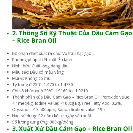
2. Thông Số Kỹ Thuật Của Dầu Cám Gạo
– Rice Bran Oil
Bộ phận chiết xuất ra dầu: Vỏ trấu hạt gạo
Phương pháp chiết xuất: Ép lạnh
Hình thức: Chất lỏng dạng dầu
Màu sắc: Dầu có màu vàng
Mùi vị: Không có mùi
Tỷ trọng ở 25℃: 1.470 to 1.4730
Chỉ số khúc xạ ở 20℃: 1.9160 to 1.9210.
Thành phần của Dầu Cám Gạo – Rice Bran Oil: Peroxide value:
< 1meq/kg, Iodine Value: <100cg I/g, Free Fatty Acid: 0.2%,
Oryzanol: >13.500ppm, Saponification value: 195
Hạn sử dụng: 02 năm kể từ ngày sản xuất.
Số lượng cung ứng: 900kg/tháng.
3. Xuất Xứ Dầu Cám Gạo – Rice Bran Oil