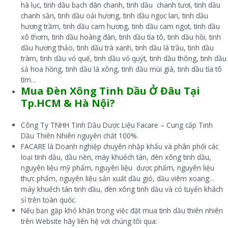
hà lục, tinh dầu bạch đàn chanh, tinh dầu chanh tươi, tinh dầu
chanh sần, tinh dầu oải hương, tinh dầu ngọc lan, tinh dầu
hương trầm, tinh dầu cam hương, tinh dầu cam ngọt, tinh dầu
xô thơm, tinh dầu hoàng đàn, tinh dầu tía tô, tinh dầu hồi, tinh
dầu hương thảo, tinh dầu trà xanh, tinh dầu lá trầu, tinh dầu
tràm, tinh dầu vỏ quế, tinh dầu vỏ quýt, tinh dầu thông, tinh dầu
sả hoa hồng, tinh dầu lá xông, tinh dầu mùi già, tinh dầu tía tô
tím…
Mua Đèn Xông Tinh Dầu Ở
Đâu Tại
Tp.HCM & Hà Nội?
Công Ty TNHH Tinh Dầu Dược Liệu Facare – Cung cấp Tinh
Dầu Thiên Nhiên nguyên chất 100%.
FACARE là Doanh nghiệp chuyên nhập khẩu và phân phối các
loại tinh dầu, dầu nền, máy khuếch tán, đèn xông tinh dầu,
nguyên liệu mỹ phẩm, nguyên liệu dược phẩm, nguyên liệu
thực phẩm, nguyên liệu sản xuất dầu gió, dầu viêm xoang…
máy khuếch tán tinh dầu, đèn xông tinh dầu và có tuyển khách
sỉ trên toàn quốc.
Nếu bạn gặp khó khăn trong việc đặt mua tinh dầu thiên nhiên
trên Website hãy liên hệ với chúng tôi qua: