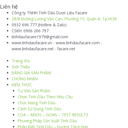
Liên hệ
Công ty TNHH Tinh Dầu Dược Liệu Facare
28/8 Đường Lương Văn Can, Phường 15, Quận 8, Tp.HCM
0932 696 777 (Hotline & Zalo)
CSKH: 0906 266 797
tinhdaufacare1979@gmail.com
www.tinhdaufacare.vn - www.tinhdaufacare.com -
www.tinhdaufacare.net - facare.net
Trang chủ
Giới Thiệu
BẢNG GIÁ SẢN PHẨM
CHỨNG NHẬN
KIẾN THỨC
Tư Vấn Sản Phẩm
Chọn Tinh Dầu Theo Nhu Cầu
Chức Năng Tinh Dầu
Cách Sử Dụng Tinh Dầu
COA – MSDS – GCMS – TEST RESULTS
Phương Pháp Sản Xuất Tinh Dầu
Phân Biệt Tinh Dầu – Hương Tổng Hợp