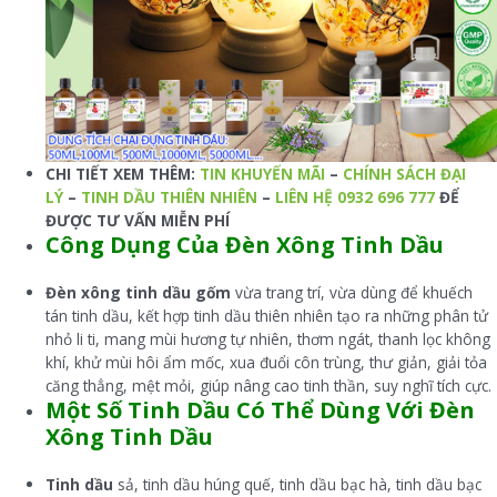
CHI TIẾT XEM THÊM:
TIN KHUYẾN MÃI
–
CHÍNH SÁCH ĐẠI
LÝ
–
TINH DẦU THIÊN NHIÊN
–
LIÊN HỆ 0932 696 777
ĐỂ
ĐƯỢC TƯ VẤN MIỄN PHÍ
Công Dụng Của Đèn Xông Tinh Dầu
Đèn xông tinh dầu gốm
vừa trang trí, vừa dùng để khuếch
tán tinh dầu, kết hợp tinh dầu thiên nhiên tạo ra những phân tử
nhỏ li ti, mang mùi hương tự nhiên, thơm ngát, thanh lọc không
khí, khử mùi hôi ẩm mốc, xua đuổi côn trùng, thư giản, giải tỏa
căng thẳng, mệt mỏi, giúp nâng cao tinh thần, suy nghĩ tích cực.
Một Số Tinh Dầu Có Thể Dùng Với Đèn
Xông Tinh Dầu
Tinh dầu
sả, tinh dầu húng quế, tinh dầu bạc hà, tinh dầu bạc