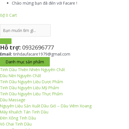
Skip
Chào mừng bạn đã đến với Facare !
to
content
0
₫
0
Cart
Search
...
Hỗ trợ:
0932696777
Email:
tinhdaufacare1979@gmail.com
Danh mục sản phẩm
Tinh Dầu Thiên Nhiên Nguyên Chất
Dầu Nền Nguyên Chất
Tinh Dầu Nguyên Liệu Dược Phẩm
Tinh Dầu Nguyên Liệu Mỹ Phẩm
Tinh Dầu Nguyên Liệu Thực Phẩm
Dầu Massage
Nguyên Liệu Sản Xuất Dầu Gió – Dầu Viêm Xoang
Máy Khuếch Tán Tinh Dầu
Đèn Xông Tinh Dầu
Vỏ Chai Tinh Dầu