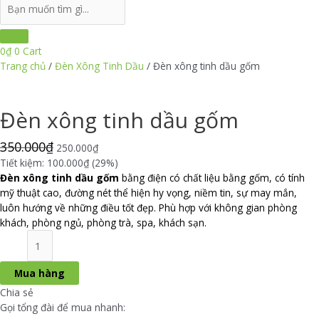
Search
...
0
₫
0
Cart
Trang chủ
/
Đèn Xông Tinh Dầu
/ Đèn xông tinh dầu gốm
Đèn xông tinh dầu gốm
350.000
₫
250.000
₫
Tiết kiệm: 100.000₫ (29%)
Đèn xông tinh dầu gốm
bằng điện có chất liệu bằng gốm, có tính
mỹ thuật cao, đường nét thể hiện hy vọng, niềm tin, sự may mắn,
luôn hướng về những điều tốt đẹp. Phù hợp với không gian phòng
khách, phòng ngủ, phòng trà, spa, khách sạn.
Đèn
xông
tinh
Mua hàng
dầu
Chia sẻ
gốm
Gọi tổng đài để mua nhanh:
số