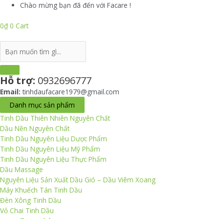
Skip
Chào mừng bạn đã đến với Facare !
to
content
0
₫
0
Cart
Search
...
Hỗ trợ:
0932696777
Email:
tinhdaufacare1979@gmail.com
Danh mục sản phẩm
Tinh Dầu Thiên Nhiên Nguyên Chất
Dầu Nền Nguyên Chất
Tinh Dầu Nguyên Liệu Dược Phẩm
Tinh Dầu Nguyên Liệu Mỹ Phẩm
Tinh Dầu Nguyên Liệu Thực Phẩm
Dầu Massage
Nguyên Liệu Sản Xuất Dầu Gió – Dầu Viêm Xoang
Máy Khuếch Tán Tinh Dầu
Đèn Xông Tinh Dầu
Vỏ Chai Tinh Dầu