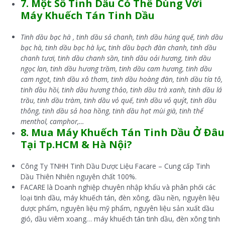
7. Một Số Tinh Dầu Có Thể Dùng Với
Máy Khuếch Tán Tinh Dầu
Tinh dầu bạc hà , tinh dầu sả chanh, tinh dầu húng quế, tinh dầu
bạc hà, tinh dầu bạc hà lục, tinh dầu bạch đàn chanh, tinh dầu
chanh tươi, tinh dầu chanh sần, tinh dầu oải hương, tinh dầu
ngọc lan, tinh dầu hương trầm, tinh dầu cam hương, tinh dầu
cam ngọt, tinh dầu xô thơm, tinh dầu hoàng đàn, tinh dầu tía tô,
tinh dầu hồi, tinh dầu hương thảo, tinh dầu trà xanh, tinh dầu lá
trầu, tinh dầu tràm, tinh dầu vỏ quế, tinh dầu vỏ quýt, tinh dầu
thông, tinh dầu sả hoa hồng, tinh dầu hạt mùi già, tinh thể
menthol, camphor,…
8. Mua Máy Khuếch Tán Tinh Dầu Ở Đâu
Tại Tp.HCM & Hà Nội?
Công Ty TNHH Tinh Dầu Dược Liệu Facare – Cung cấp Tinh
Dầu Thiên Nhiên nguyên chất 100%.
FACARE là Doanh nghiệp chuyên nhập khẩu và phân phối các
loại tinh dầu, máy khuếch tán, đèn xông, dầu nền, nguyên liệu
dược phẩm, nguyên liệu mỹ phẩm, nguyên liệu sản xuất dầu
gió, dầu viêm xoang… máy khuếch tán tinh dầu, đèn xông tinh