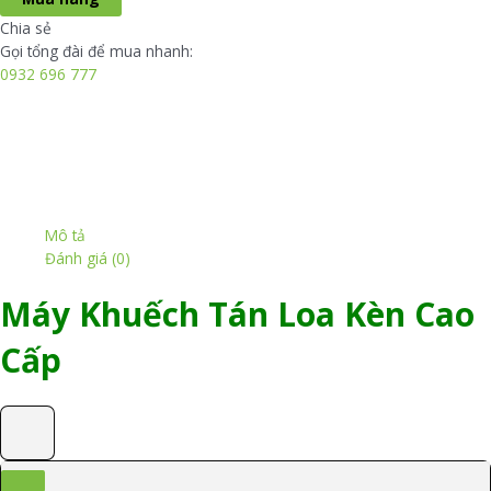
tinh
Chia sẻ
dầu
Gọi tổng đài để mua nhanh:
loa
0932 696 777
kèn
số
lượng
Mô tả
Đánh giá (0)
Máy Khuếch Tán Loa Kèn Cao
Cấp