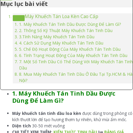
Mục lục bài viết
Máy Khuếch Tán Loa Kèn Cao Cấp
1. Máy Khuếch Tán Tinh Dầu Được Dùng Để Làm Gì?
2. Thông Số Kỹ Thuật Máy Khuếch Tán Tinh Dầu
3.Tính Năng Máy Khuếch Tán Tinh Dầu
4. Cách Sử Dụng Máy Khuếch Tán Tinh Dầu
5. Chế Độ Hoạt Động Của Máy Khuếch Tán Tinh Dầu
6. Tình Trạng Hoạt Động Của Máy Khuếch Tán Tinh Dầu
7. Một Số Tinh Dầu Có Thể Dùng Với Máy Khuếch Tán Tinh
Dầu
8. Mua Máy Khuếch Tán Tinh Dầu Ở Đâu Tại Tp.HCM & Hà
Nội?
1. Máy Khuếch Tán Tinh Dầu Được
Dùng Để Làm Gì?
Máy khuếch tán tinh dầu loa kèn
được dùng trong phòng có
kích thướt lớn để tạo hương thơm tự nhiên, khử mùi ẩm mốc.
Diện tích
30-50 mét vuông
CHI TIẾT XEM THÊM:
KIẾN THỨC TINH DẦU
I⇒
BẢNG GIÁ