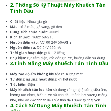
2. Thông Số Kỹ Thuật Máy Khuếch Tán
Tinh Dầu
Chất liệu:
Nhựa giả gỗ
Màu:
có 2 màu, gỗ vàng, gỗ đen
Dung tích chứa nước:
400ml
Kích thước:
168x168x215
Nguồn điện vào:
AC100 24V 50/60HZ
Nguồn điện ra:
DC 24V 650mA
Thời gian hoạt động:
6- 12 tiếng
Phụ kiện:
cục cắm điện, cốc đông nước, hướng dẫn sử dụng.
3.Tính Năng Máy Khuếch Tán Tinh Dầu
Máy tạo độ ẩm không khí
tỏa ra sương mát
Tự động ngưng hoạt động
khi hết nước
Tiết kiệm điện
Máy khuếch tán loa kèn
sử dụng công nghệ sóng siêu âm,
không tạo nhiệt, biến nước và tinh dầu thành hơi sương mỏng
nhẹ, nhờ đó đặc tính trị liệu của tinh dầu được giữ nguyên.
4. Cách Sử Dụng Máy Khuếch Tán Tinh