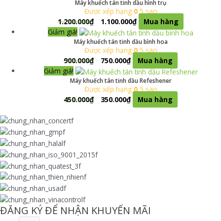
Máy khuếch tán tinh dầu hình trụ
Được xếp hạng
0
5 sao
1.200.000
₫
1.100.000
₫
Mua hàng
Giảm giá!
Máy khuếch tán tinh dầu bình hoa
Được xếp hạng
0
5 sao
900.000
₫
750.000
₫
Mua hàng
Giảm giá!
Máy khuếch tán tinh dầu Refeshener
Được xếp hạng
0
5 sao
450.000
₫
350.000
₫
Mua hàng
ĐĂNG KÝ ĐỂ NHẬN KHUYẾN MÃI