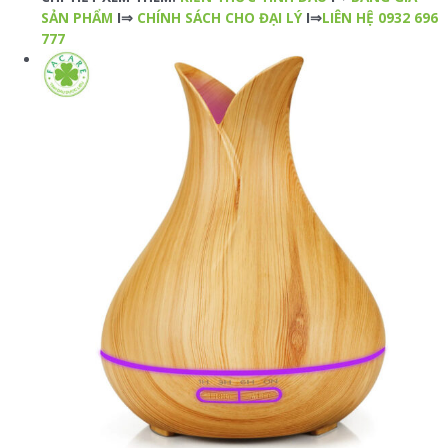
SẢN PHẨM
I⇒
CHÍNH SÁCH CHO ĐẠI LÝ
I⇒
LIÊN HỆ 0932 696
777