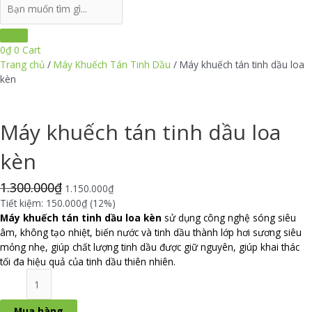
Search
...
0
₫
0
Cart
Trang chủ
/
Máy Khuếch Tán Tinh Dầu
/ Máy khuếch tán tinh dầu loa
kèn
Máy khuếch tán tinh dầu loa
kèn
1.300.000
₫
1.150.000
₫
Tiết kiệm: 150.000₫ (12%)
Máy khuếch tán tinh dầu loa kèn
sử dụng công nghệ sóng siêu
âm, không tạo nhiệt, biến nước và tinh dầu thành lớp hơi sương siêu
mỏng nhẹ, giúp chất lượng tinh dầu được giữ nguyên, giúp khai thác
tối đa hiệu quả của tinh dầu thiên nhiên.
Máy
khuếch
tán
Mua hàng