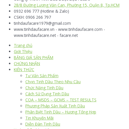
28/8 Đường Lương Văn Can, Phường 15, Quận 8, Tp.HCM
0932 696 777 (Hotline & Zalo)
CSKH: 0906 266 797
tinhdaufacare1979@gmail.com
www.tinhdaufacare.vn - www.tinhdaufacare.com -
www.tinhdaufacare.net - facare.net
Trang chủ
Giới Thiệu
BẢNG GIÁ SẢN PHẨM
CHỨNG NHẬN
KIẾN THỨC
Tư Vấn Sản Phẩm
Chọn Tinh Dầu Theo Nhu Cầu
Chức Năng Tinh Dầu
Cách Sử Dụng Tinh Dầu
COA – MSDS – GCMS – TEST RESULTS
Phương Pháp Sản Xuất Tinh Dầu
Phân Biệt Tinh Dầu – Hương Tổng Hợp
Tin Khuyến Mãi
Diễn Đàn Tinh Dầu