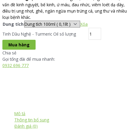
vấn đề kinh nguyệt, bế kinh, ứ máu, đau nhức, viêm loét dạ dày,
điều trị ung nhọt, ghẻ, ngăn ngừa mụn trứng cá, ung thư và nhiều
loại bệnh khác.
Dung tích
Xóa
Tinh Dầu Nghệ - Turmeric Oil số lượng
Mua hàng
Chia sẻ
Gọi tổng đài để mua nhanh:
0932 696 777
Mô tả
Thông tin bổ sung
Đánh giá (0)