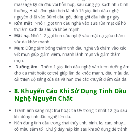
massage kỹ da đầu với hỗn hợp, sau cùng gội sạch như bình
thường. Hoặc đơn giản hơn là nhỏ 15 giọt tinh dầu nghệ
nguyên chất vào 30ml dầu gội, dùng gội đầu hằng ngày.
Rửa mặt:
Nhỏ 1 giọt tinh dầu nghệ vào sữa rửa mặt để hỗ
trợ làm sạch da sâu và khỏe mạnh.
Mặt nạ:
Nhỏ 1-2 giọt tinh dầu nghệ vào mặt nạ giúp chăm
sóc da khỏe mạnh.
Mụn:
Dùng tăm bông thấm tinh dầu nghệ và chấm vào các
vết mụn giúp giảm viêm, nhanh lành mụn và giảm thâm
mụn.
Dưỡng ẩm:
Thêm 1 giọt tinh dầu nghệ vào kem dưỡng ẩm
cho da mặt hoặc cơ thể giúp làn da khỏe mạnh, đều màu da,
cải thiện độ sáng của da và hạn chế các khuyết điểm của da.
8.
Khuyến Cáo Khi Sử Dụng Tinh Dầu
Nghệ Nguyên Chất
Tránh ánh sáng mặt trời hoặc tia UV trong ít nhất 12 giờ sau
khi dùng tinh dầu nghệ lên da.
Nên đựng tinh dầu trong chai thủy tinh, bình, lọ, can, phuy…
có màu sẫm tối. Chú ý đậy nắp kín sau khi sử dụng để tránh