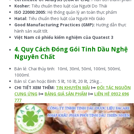
Kosher:
Tiêu chuẩn theo luật của Người Do Thái
ISO 22000:2005:
Hệ thống quản lý an toàn thực phẩm
Hatal:
Tiêu chuẩn theo luật của Người Hồi Giáo
Good Manufacturing Practices (GMP):
Hướng dẫn thực
hành sản xuất tốt.
Việt Nam có phiếu kiểm nghiệm của Quatest 3
4.
Quy Cách Đóng Gói
Tinh Dầu Nghệ
Nguyên Chất
Bán lẻ: Chai thủy tinh: 10ml, 30ml, 50ml, 100ml, 500ml,
1000ml.
Bán sỉ: Can hoặc Bình: 5 lít, 10 lít, 20 lít, 25kg…
CHI TIẾT XEM THÊM:
TIN KHUYẾN MÃI
I⇒
ĐỐI TÁC NGUỒN
CUNG ỨNG
I⇒
BẢNG GIÁ SẢN PHẨM
I⇒
LIÊN HỆ 0932 696
777