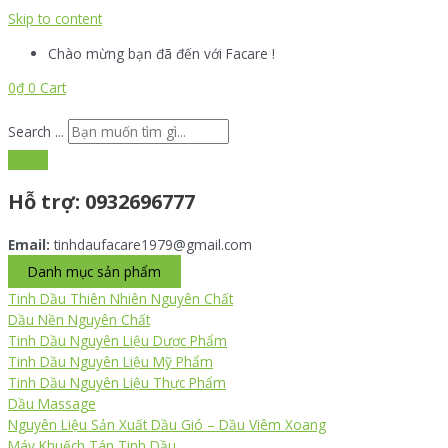
Skip to content
Chào mừng bạn đã đến với Facare !
0
₫
0
Cart
Search ...
Hỗ trợ:
0932696777
Email:
tinhdaufacare1979@gmail.com
Danh mục sản phẩm
Tinh Dầu Thiên Nhiên Nguyên Chất
Dầu Nền Nguyên Chất
Tinh Dầu Nguyên Liệu Dược Phẩm
Tinh Dầu Nguyên Liệu Mỹ Phẩm
Tinh Dầu Nguyên Liệu Thực Phẩm
Dầu Massage
Nguyên Liệu Sản Xuất Dầu Gió – Dầu Viêm Xoang
Máy Khuếch Tán Tinh Dầu