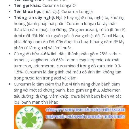
Tên gọi khác:
Cucurma Longa Oil
Tên khoa học
(thực vật): Cucurma Longga
Thông tin cây nghệ:
Nghệ hay nghệ nhà, nghệ ta, khương
hoàng (danh pháp hai phần: Curcuma longa) là cây thân
thảo lâu năm thuộc họ Gừng, (Zingiberaceae), có củ (thân rễ)
dưới mặt đất. Nó có nguồn gốc ở vùng nhiệt đới Tamil Nadu,
phía đông nam Ấn Độ. Cây được thu hoạch hàng năm để lấy
phần củ làm gia vị và làm thuốc.
Củ nghệ chứa 4-6% tinh dầu, thành phần gồm 25% carbur
terpenic, zingiberen và 65% ceton sesquiterpenic, các chất
turmeron, arturmeron, curcuminoid trong đó curcumin 0.3-
1.5%. Curcumin là dạng tinh thể màu đỏ ánh tím không tan
trong nước, tan trong acid và kiềm.
Curcumin là tâm điểm thu hút vì tính năng chữa bệnh tiềm
tàng với một số chứng bệnh, bao gồm ung thư, Alzheimer,
tiểu đường, dị ứng, viêm khớp, chữa bệnh bạch biến và các
loại bệnh mãn tính khác.