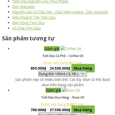
Tinh Dầu Nguyên Liệu Thực Phẩm
Dầu Massage
Nguyên Liệu SX Dầu Gió - Dầu Viêm Xoang - Dầu Xoa Bóp
Máy Khuếch Tán Tinh Dầu
Đèn Xông Tinh Dầu
Vỏ Chai Tinh Dầu
Sản phẩm tương tự
Giảm giá!
Tinh Dầu Cà Phê – Coffee Oil
Được xếp hạng
0
5 sao
650.000
₫
-
24.500.000
₫
Mua hàng
Sản phẩm này có nhiều biến thể. Các tùy chọn có thể được
chọn trên trang sản phẩm
Giảm giá!
Tinh Dầu Hoa Hồng – Rose Oil
Được xếp hạng
5.00
5 sao
700.000
₫
-
27.500.000
₫
Mua hàng