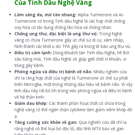
C
ủa Tinh Dầu Nghệ Vàng
Làm sáng da, mờ tàn nhang:
Alpha Turmerone và Ar-
Turmerone có trong Tinh dầu Nghệ là các hợp chất chống
oxy hóa có tác dụng chống lão hóa và chống nhăn.
Chống ung thư, đặc biệt là ung thư vú:
Trong Nghệ
vàng có chứa Turmerone gây ức chế sự di cư, xâm nhập,
hình thành các khối u do TPA gây ra trong tế bào ung thư vú.
Điều trị cảm lạnh:
Dùng khuếch tán Tinh dầu Nghệ, hít thở
sâu bằng mũi, Tinh dầu Nghệ sẽ giúp giết chết vi khuẩn, vi
trùng gây bệnh.
Phòng ngừa và điều trị bệnh về não:
Nhiều nghiên cứu
chỉ ra rằng hợp chất của nghệ là Turmerone ức chế sự phát
triển Microglia, một trong những dấu hiệu về bệnh não. Vì vậy
tinh dầu này rất bổ ích trong việc phòng ngừa và điều trị bệnh
về hệ thần kinh.
Giảm đau khớp:
Các thành phần hoạt chất có chứa trong
nghệ vàng có thể ngăn chặn cytokine làm giảm viêm khớp đó
ạ.
Tăng cường sức khỏe về gan:
Qua nghiên cứu đã chỉ ra
rằng nghệ có thể loại bỏ độc tố, độc tính MTX bảo vệ gan
luôn khỏe mạnh.