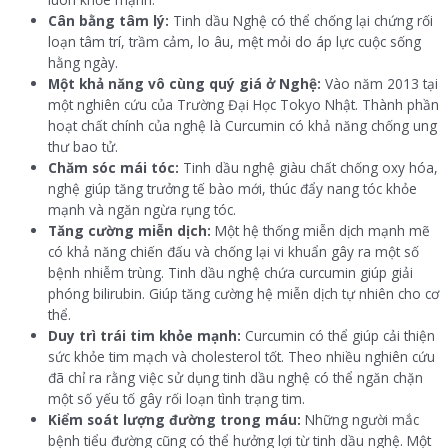
Cân bằng tâm lý:
Tinh dầu Nghệ có thể chống lại chứng rối
loạn tâm trí, trầm cảm, lo âu, mệt mỏi do áp lực cuộc sống
hằng ngày.
Một khả năng vô cùng quý giá ở Nghệ:
Vào năm 2013 tại
một nghiên cứu của Trường Đại Học Tokyo Nhật. Thành phần
hoạt chất chính của nghệ là Curcumin có khả năng chống ung
thư bao tử.
Chăm sóc mái tóc:
Tinh dầu nghệ giàu chất chống oxy hóa,
nghệ giúp tăng trưởng tế bào mới, thúc đẩy nang tóc khỏe
mạnh và ngăn ngừa rụng tóc.
Tăng cường miễn dịch:
Một hệ thống miễn dịch mạnh mẽ
có khả năng chiến đấu và chống lại vi khuẩn gây ra một số
bệnh nhiễm trùng. Tinh dầu nghệ chứa curcumin giúp giải
phóng bilirubin. Giúp tăng cường hệ miễn dịch tự nhiên cho cơ
thể.
Duy trì trái tim khỏe mạnh:
Curcumin có thể giúp cải thiện
sức khỏe tim mạch và cholesterol tốt. Theo nhiều nghiên cứu
đã chỉ ra rằng việc sử dụng tinh dầu nghệ có thể ngăn chặn
một số yếu tố gây rối loạn tình trạng tim.
Kiểm soát lượng đường trong máu:
Những người mắc
bệnh tiểu đường cũng có thể hưởng lợi từ tinh dầu nghệ. Một