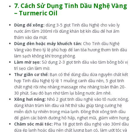
7. Cách Sử Dụng Tinh Dầu Nghệ Vàng
–
Turmeric Oil
Dùng để xông:
dùng 3-5 giọt Tinh dầu Nghệ cho vào ly
nước ấm tầm 200ml rồi dùng khăn bịt kín đầu để hơi ấm
thấm vào da mặt.
Dùng đèn hoặc máy khuếch tán:
Cho Tinh dầu Nghệ
Vàng vào theo tỷ lệ phù hợp để lan tỏa hương thơm tinh dầu
làm sạch không khí trong phòng.
Làm mờ sẹo:
Sử dụng 2-3 giọt tinh dầu vào tăm bông bôi vị
trí sẹo cần làm mờ.
Thư giãn cơ thể:
Bạn có thể dùng dầu dừa nguyên chất kết
hợp Tinh dầu Nghệ tỷ lệ 1 muỗng canh dầu nền, 5 giọt tinh
chất nghệ rồi nhẹ nhàng massage nhẹ nhàng toàn thân 20-
30 phút. Sau đó bạn nhớ tắm lại bằng nước ấm nhé.
Xông hơi nóng:
Nhỏ 2 giọt tinh dầu nghệ vào tô nước nóng,
dùng khăn trùm kín đầu và hít thở sâu giúp tăng cường hệ
miễn dịch tự nhiên trong mùa lạnh. Đồng thời xông tinh dầu
để giảm các bệnh đường hô hấp, nghẹt mũi, giảm viêm họng.
Chăm sóc mái tóc:
Pha 18 giọt tinh dầu nghệ vào 30ml dầu
dừa ép lạnh hoặc dầu nền chất lượng bạn có, làm ướt tóc và