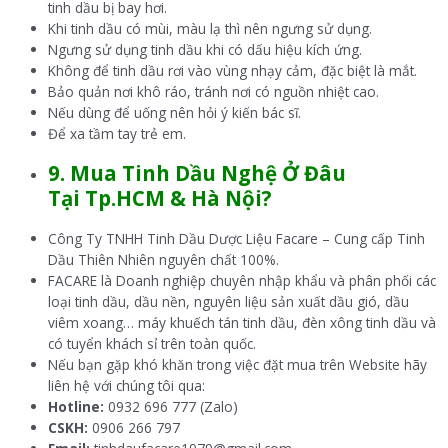
tinh dầu bị bay hơi.
Khi tinh dầu có mùi, màu lạ thì nên ngưng sử dụng.
Ngưng sử dụng tinh dầu khi có dấu hiệu kích ứng.
Không để tinh dầu rơi vào vùng nhạy cảm, đặc biệt là mắt.
Bảo quản nơi khô ráo, tránh nơi có nguồn nhiệt cao.
Nếu dùng để uống nên hỏi ý kiến bác sĩ.
Để xa tầm tay trẻ em.
9. Mua Tinh Dầu Nghệ
Ở Đâu
Tại
Tp.HCM & Hà Nội?
Công Ty TNHH Tinh Dầu Dược Liệu Facare – Cung cấp Tinh
Dầu Thiên Nhiên nguyên chất 100%.
FACARE là Doanh nghiệp chuyên nhập khẩu và phân phối các
loại tinh dầu, dầu nền, nguyên liệu sản xuất dầu gió, dầu
viêm xoang… máy khuếch tán tinh dầu, đèn xông tinh dầu và
có tuyển khách sỉ trên toàn quốc.
Nếu bạn gặp khó khăn trong việc đặt mua trên Website hãy
liên hệ với chúng tôi qua:
Hotline:
0932 696 777 (Zalo)
CSKH:
0906 266 797