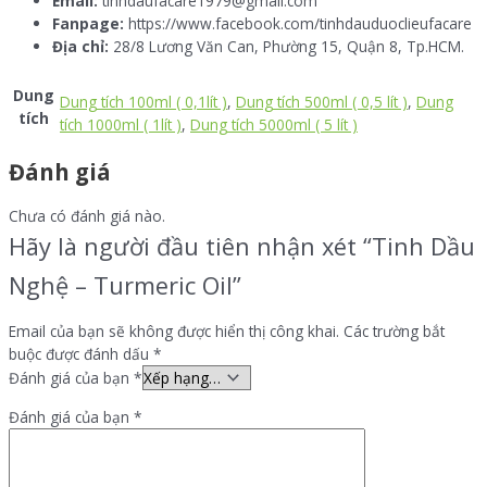
Email:
tinhdaufacare1979@gmail.com
Fanpage:
https://www.facebook.com/tinhdauduoclieufacare
Địa chỉ:
28/8 Lương Văn Can, Phường 15, Quận 8, Tp.HCM.
Dung
Dung tích 100ml ( 0,1lít )
,
Dung tích 500ml ( 0,5 lít )
,
Dung
tích
tích 1000ml ( 1lít )
,
Dung tích 5000ml ( 5 lít )
Đánh giá
Chưa có đánh giá nào.
Hãy là người đầu tiên nhận xét “Tinh Dầu
Nghệ – Turmeric Oil”
Email của bạn sẽ không được hiển thị công khai.
Các trường bắt
buộc được đánh dấu
*
Đánh giá của bạn
*
Đánh giá của bạn
*