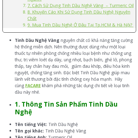
7. Cách Sử Dụng Tinh Dầu Nghệ Vàng – Turmeric Oil
8. Khuyến Cáo Khi Sử Dụng Tinh Dầu Nghệ Nguyên
Chất
9. Mua Tinh Dầu Nghệ Ở Đâu Tại Tp.HCM & Hà Nội?
Tinh Dầu Nghệ Vàng
nguyên chất có khả năng tăng cường
hệ thống miễn dịch. Nên thường được dùng như một loại
thuốc tự nhiên phòng chống nhiều loại bệnh như chống ung
thư, trị viêm loét dạ dày, ung nhọt, bạch biến, ghẻ lở, phong
thấp, tay chân hay đau mỏi, giảm đau khớp, điều hòa kinh
nguyệt, chống tăng sinh. Đặc biệt Tinh Dầu Nghệ giúp mau
lành vết thương bởi đặc tính chống oxy hóa mạnh. Hãy
cùng
FACARE
khám phá những tác dụng chi tiết về loại tinh
dầu này nhé.
1. Thông Tin Sản Phẩm Tinh Dầu
Nghệ
Tên tiếng Việt:
Tinh Dầu Nghệ
Tên gọi khác:
Tinh Dầu Nghệ Vàng
Tên tiếng Anh:
Turmeric Oil