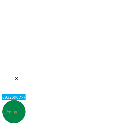
0932696777
Liên hệ