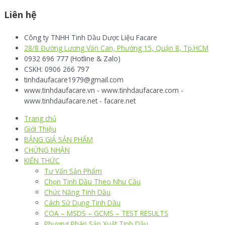
Liên hệ
Công ty TNHH Tinh Dầu Dược Liệu Facare
28/8 Đường Lương Văn Can, Phường 15, Quận 8, Tp.HCM
0932 696 777 (Hotline & Zalo)
CSKH: 0906 266 797
tinhdaufacare1979@gmail.com
www.tinhdaufacare.vn - www.tinhdaufacare.com -
www.tinhdaufacare.net - facare.net
Trang chủ
Giới Thiệu
BẢNG GIÁ SẢN PHẨM
CHỨNG NHẬN
KIẾN THỨC
Tư Vấn Sản Phẩm
Chọn Tinh Dầu Theo Nhu Cầu
Chức Năng Tinh Dầu
Cách Sử Dụng Tinh Dầu
COA – MSDS – GCMS – TEST RESULTS
Phương Pháp Sản Xuất Tinh Dầu