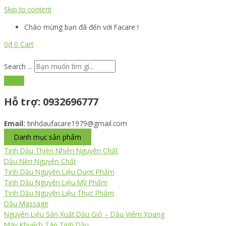
Skip to content
Chào mừng bạn đã đến với Facare !
0
₫
0
Cart
Search ...
Hỗ trợ:
0932696777
Email:
tinhdaufacare1979@gmail.com
Danh mục sản phẩm
Tinh Dầu Thiên Nhiên Nguyên Chất
Dầu Nền Nguyên Chất
Tinh Dầu Nguyên Liệu Dược Phẩm
Tinh Dầu Nguyên Liệu Mỹ Phẩm
Tinh Dầu Nguyên Liệu Thực Phẩm
Dầu Massage
Nguyên Liệu Sản Xuất Dầu Gió – Dầu Viêm Xoang
Máy Khuếch Tán Tinh Dầu