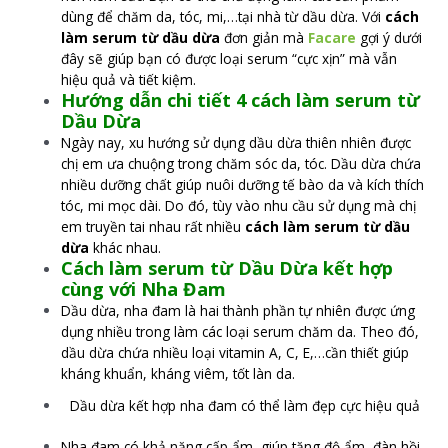
dùng để chăm da, tóc, mi,…tại nhà từ dầu dừa. Với
cách
làm serum từ dầu dừa
đơn giản mà
Facare
gợi ý dưới
đây sẽ giúp bạn có được loại serum “cực xịn” mà vẫn
hiệu quả và tiết kiệm.
Hướng dẫn chi tiết 4 cách làm serum từ
Dầu Dừa
Ngày nay, xu hướng sử dụng dầu dừa thiên nhiên được
chị em ưa chuộng trong chăm sóc da, tóc. Dầu dừa chứa
nhiều dưỡng chất giúp nuôi dưỡng tế bào da và kích thích
tóc, mi mọc dài. Do đó, tùy vào nhu cầu sử dụng mà chị
em truyền tai nhau rất nhiều
cách làm serum từ dầu
dừa
khác nhau.
Cách làm serum từ Dầu Dừa kết hợp
cùng với Nha Đam
Dầu dừa, nha đam là hai thành phần tự nhiên được ứng
dụng nhiều trong làm các loại serum chăm da. Theo đó,
dầu dừa chứa nhiều loại vitamin A, C, E,…cần thiết giúp
kháng khuẩn, kháng viêm, tốt làn da.
Dầu dừa kết hợp nha đam có thể làm đẹp cực hiệu quả
Nha đam có khả năng cấp ẩm, giúp tăng độ ẩm, đàn hồi