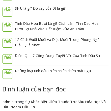
SHU là gì? Độ cay của ớt là gì?
17
Th05
Tinh Dầu Hoa Bưởi Là gì? Cách Làm Tinh Dầu Hoa
10
Th05
Bưởi Tại Nhà Vừa Tiết Kiệm Vừa An Toàn
12 Cách Đuổi Muỗi và Diệt Muỗi Trong Phòng Ngủ
08
Th05
Hiệu Quả Nhất
Điểm Qua 7 Công Dụng Tuyệt Vời Của Tinh Dầu Sả
07
Th05
Những loại tinh dầu thiên nhiên chữa mất ngủ
27
Th04
Bình luận của bạn đọc
admin
trong
Sự Khác Biệt Giữa Thuốc Trừ Sâu Hóa Học Và
Dầu Neem Hữu Cơ