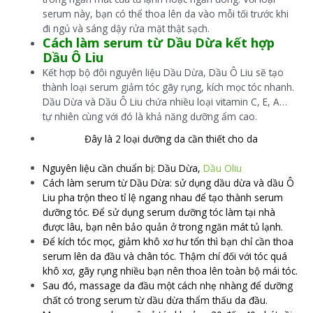
serum này, bạn có thể thoa lên da vào mỗi tối trước khi
đi ngủ và sáng dậy rửa mặt thật sạch.
Cách làm serum từ Dầu Dừa kết hợp
Dầu Ô Liu
Kết hợp bộ đôi nguyên liệu Dầu Dừa, Dầu Ô Liu sẽ tạo
thành loại serum giảm tóc gãy rụng, kích mọc tóc nhanh.
Dầu Dừa và Dầu Ô Liu chứa nhiều loại vitamin C, E, A…
tự nhiên cùng với đó là khả năng dưỡng ẩm cao.
Đây là 2 loại dưỡng da cần thiết cho da
Nguyên liệu cần chuẩn bị: Dầu Dừa,
Dầu Oliu
Cách làm serum từ Dầu Dừa: sử dụng dầu dừa và dầu Ô
Liu pha trộn theo tỉ lệ ngang nhau để tạo thành serum
dưỡng tóc. Để sử dụng serum dưỡng tóc làm tại nhà
được lâu, bạn nên bảo quản ở trong ngăn mát tủ lạnh.
Để kích tóc mọc, giảm khô xơ hư tổn thì bạn chỉ cần thoa
serum lên da đầu và chân tóc. Thậm chí đối với tóc quá
khô xơ, gãy rụng nhiều bạn nên thoa lên toàn bộ mái tóc.
Sau đó, massage da đầu một cách nhẹ nhàng để dưỡng
chất có trong serum từ dầu dừa thẩm thấu da đầu.