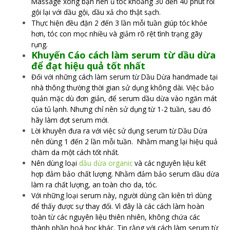
Massage xong bạn nên ủ tóc khoảng 30 đến 40 phút rồi
gội lại với dầu gội, dầu xả cho thật sạch.
Thực hiện đều đặn 2 đến 3 lần mỗi tuần giúp tóc khỏe
hơn, tóc con mọc nhiều và giảm rõ rệt tình trạng gãy
rụng.
Khuyến Cáo cách làm serum từ dầu dừa
để đạt hiệu quả tốt nhất
Đối với những cách làm serum từ Dầu Dừa handmade tại
nhà thông thường thời gian sử dụng không dài. Việc bảo
quản mặc dù đơn giản, để serum dầu dừa vào ngăn mát
của tủ lạnh. Nhưng chỉ nên sử dụng từ 1-2 tuần, sau đó
hãy làm đợt serum mới.
Lời khuyên đưa ra với việc sử dụng serum từ Dầu Dừa
nên dùng 1 đến 2 lần mỗi tuần. Nhằm mang lại hiệu quả
chăm da một cách tốt nhất.
Nên dùng loại
dầu dừa organic
và các nguyên liệu kết
hợp đảm bảo chất lượng. Nhằm đảm bảo serum dầu dừa
làm ra chất lượng, an toàn cho da, tóc.
Với những loại serum này, người dùng cần kiên trì dùng
để thấy được sự thay đổi. Vì đây là các cách làm hoàn
toàn từ các nguyên liệu thiên nhiên, không chứa các
thành phần hoá học khác. Tin rằng với cách làm serum từ