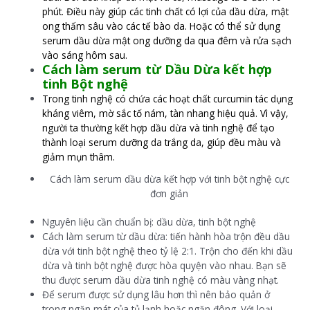
phút. Điều này giúp các tinh chất có lợi của dầu dừa, mật
ong thấm sâu vào các tế bào da. Hoặc có thể sử dụng
serum dầu dừa mật ong dưỡng da qua đêm và rửa sạch
vào sáng hôm sau.
Cách làm serum từ Dầu Dừa kết hợp
tinh Bột nghệ
Trong tinh nghệ có chứa các hoạt chất curcumin tác dụng
kháng viêm, mờ sắc tố nám, tàn nhang hiệu quả. Vì vậy,
người ta thường kết hợp dầu dừa và tinh nghệ để tạo
thành loại serum dưỡng da trắng da, giúp đều màu và
giảm mụn thâm.
Cách làm serum dầu dừa kết hợp với tinh bột nghệ cực
đơn giản
Nguyên liệu cần chuẩn bị: dầu dừa, tinh bột nghệ
Cách làm serum từ dầu dừa: tiến hành hòa trộn đều dầu
dừa với tinh bột nghệ theo tỷ lệ 2:1. Trộn cho đến khi dầu
dừa và tinh bột nghệ được hòa quyện vào nhau. Bạn sẽ
thu được serum dầu dừa tinh nghệ có màu vàng nhạt.
Để serum được sử dụng lâu hơn thì nên bảo quản ở
trong ngăn mát của tủ lạnh hoặc ngăn đông. Với loại