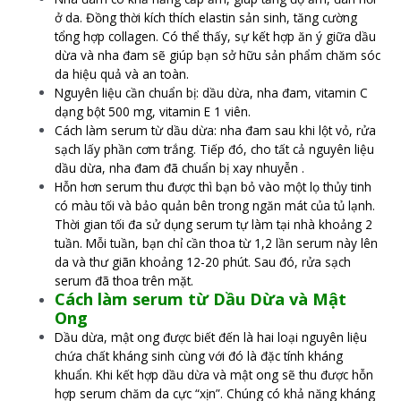
ở da. Đồng thời kích thích elastin sản sinh, tăng cường
tổng hợp collagen. Có thể thấy, sự kết hợp ăn ý giữa dầu
dừa và nha đam sẽ giúp bạn sở hữu sản phẩm chăm sóc
da hiệu quả và an toàn.
Nguyên liệu cần chuẩn bị: dầu dừa, nha đam, vitamin C
dạng bột 500 mg, vitamin E 1 viên.
Cách làm serum từ dầu dừa: nha đam sau khi lột vỏ, rửa
sạch lấy phần cơm trắng. Tiếp đó, cho tất cả nguyên liệu
dầu dừa, nha đam đã chuẩn bị xay nhuyễn .
Hỗn hơn serum thu được thì bạn bỏ vào một lọ thủy tinh
có màu tối và bảo quản bên trong ngăn mát của tủ lạnh.
Thời gian tối đa sử dụng serum tự làm tại nhà khoảng 2
tuần. Mỗi tuần, bạn chỉ cần thoa từ 1,2 lần serum này lên
da và thư giãn khoảng 12-20 phút. Sau đó, rửa sạch
serum đã thoa trên mặt.
Cách làm serum từ Dầu Dừa và Mật
Ong
Dầu dừa, mật ong được biết đến là hai loại nguyên liệu
chứa chất kháng sinh cùng với đó là đặc tính kháng
khuẩn. Khi kết hợp dầu dừa và mật ong sẽ thu được hỗn
hợp serum chăm da cực “xịn”. Chúng có khả năng kháng