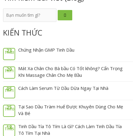
KIẾN THỨC
Chứng Nhận GMP Tinh Dầu
23
Th03
Mát Xa Chân Cho Bà bầu Có Tốt không? Cẩn Trọng
20
Th11
Khi Massage Chân Cho Mẹ Bầu
Cách Làm Serum Từ Dầu Dừa Ngay Tại Nhà
05
Th11
Tại Sao Dầu Tràm Huế Được Khuyên Dùng Cho Mẹ
25
Th10
Và Bé
Tinh Dầu Tía Tô Tím Là Gì? Cách Làm Tinh Dầu Tía
18
Th05
Tô Tím Tại Nhà