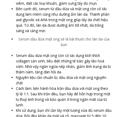
viêm, diệt các loại khuẩn, giảm sưng tấy do mụn.
Bên cạnh đó, serum từ dầu dừa và mật ong còn có tác
dụng làm mềm cũng như dưỡng ẩm làn da. Thành phần
axit glycolic và AHA trong mật ong giúp tẩy da chết hiệu
quả. Từ đó, làn da được dưỡng ẩm tốt nhất, da trắng
sáng và căng mịn.
Serum dầu dừa mật ong sẽ là bài thuốc cho làn da của
bạn
Serum dầu dừa mật ong còn có tác dụng kích thích
collagen sản sinh, tiêu diệt những tế bào gây lão hoá
sớm. Nhờ vậy ngăn ngừa nếp nhăn, giảm tình trạng da bị
thâm nám, tăng đàn hồi da.
Nguyên liệu cần chuẩn bị: dầu dừa và mật ong nguyên
chất
Cách làm: tiến hành hòa trộn dầu dừa với mật ong theo
tỷ lệ 1:1. Sau khi trộn đều, bạn hãy để hỗn hợp trong một
lọ thuỷ tinh trong và bảo quản ở trong ngăn mát của tủ
lạnh.
Khi sử dụng, bạn chỉ cần lấy một lượng vừa đủ serum dầu
dừa. Bôi đều khắp da mặt và cổ, massage từ 5 đến 10