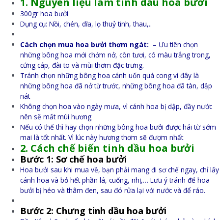
1. Nguyên liệu làm tinh dầu hoa bưởi
300gr hoa bưởi
Dụng cụ: Nồi, chén, dĩa, lọ thuỷ tinh, thau,..
Cách chọn mua hoa bưởi thơm ngát:
– Ưu tiên chọn
những bông hoa mới chớm nở, còn tươi, có màu trắng trong,
cứng cáp, đài to và mùi thơm đặc trưng.
Tránh chọn những bông hoa cánh uốn quá cong vì đây là
những bông hoa đã nở từ trước, những bông hoa đã tàn, dập
nát
Không chọn hoa vào ngày mưa, vì cánh hoa bị dập, đầy nước
nên sẽ mất mùi hương
Nếu có thể thì hãy chọn những bông hoa bưởi được hái từ sớm
mai là tốt nhất. Vì lúc này hương thơm sẽ đượm nhất
2. Cách chế biến tinh dầu hoa bưởi
Bước 1: Sơ chế hoa bưởi
Hoa bưởi sau khi mua về, bạn phải mang đi sơ chế ngay, chỉ lấy
cánh hoa và bỏ hết phần lá, cuống, nhị,… Lưu ý tránh để hoa
bưởi bị héo và thâm đen, sau đó rửa lại với nước và để ráo.
Bước 2: Chưng tinh dầu hoa bưởi