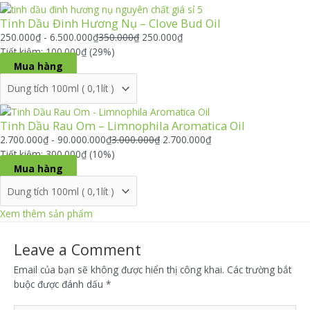
Tinh Dầu Đinh Hương Nụ – Clove Bud Oil
250.000
₫
-
6.500.000
₫
350.000
₫
250.000
₫
Tiết kiệm: 100.000₫ (29%)
Mua hàng
Sản
Tinh Dầu Rau Om – Limnophila Aromatica Oil
phẩm
này
2.700.000
₫
-
90.000.000
₫
3.000.000
₫
2.700.000
₫
có
Tiết kiệm: 300.000₫ (10%)
nhiều
Mua hàng
biến
thể.
Các
Sản
Xem thêm sản phẩm
tùy
phẩm
chọn
này
Leave a Comment
có
có
Email của bạn sẽ không được hiển thị công khai.
Các trường bắt
thể
nhiều
buộc được đánh dấu
*
được
biến
chọn
thể.