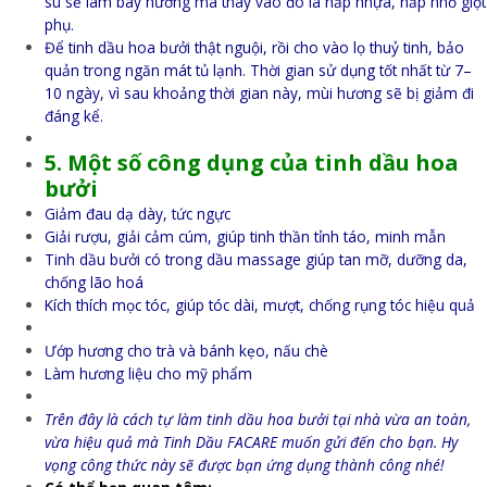
su sẽ làm bay hương mà thay vào đó là nắp nhựa, nắp nhỏ giọt
phụ.
Để tinh dầu hoa bưởi thật nguội, rồi cho vào lọ thuỷ tinh, bảo
quản trong ngăn mát tủ lạnh. Thời gian sử dụng tốt nhất từ 7–
10 ngày, vì sau khoảng thời gian này, mùi hương sẽ bị giảm đi
đáng kể.
5. Một số công dụng của tinh dầu hoa
bưởi
Giảm đau dạ dày, tức ngực
Giải rượu, giải cảm cúm, giúp tinh thần tỉnh táo, minh mẫn
Tinh dầu bưởi có trong dầu massage giúp tan mỡ, dưỡng da,
chống lão hoá
Kích thích mọc tóc, giúp tóc dài, mượt, chống rụng tóc hiệu quả
Ướp hương cho trà và bánh kẹo, nấu chè
Làm hương liệu cho mỹ phẩm
Trên đây là cách tự làm tinh dầu hoa bưởi tại nhà vừa an toàn,
vừa hiệu quả mà Tinh Dầu FACARE muốn gửi đến cho bạn. Hy
vọng công thức này sẽ được bạn ứng dụng thành công nhé!