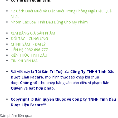
Có thể bạn quan tâm:
12 Cách Đuổi Muỗi và Diệt Muỗi Trong Phòng Ngủ Hiệu Quả
Nhất
Nhóm Các Loại Tinh Dầu Dùng Cho Mỹ Phẩm
XEM BẢNG GIÁ SẢN PHẨM
ĐỐI TÁC - CUNG ỨNG
CHÍNH SÁCH - ĐẠI LÝ
LIÊN HỆ 0932 696 777
KIẾN THỨC TINH DẦU
TIN KHUYẾN MÃI
Bài viết này là
Tài Sản Trí Tuệ
của
Công Ty TNHH Tinh Dầu
Dược Liệu Facare
, mọi hình thức sao chép khi chưa
được
Chúng tôi
cho phép bằng văn bản điều vi phạm
Bản
Quyền
và
bất hợp pháp.
Copyright © Bản quyền thuộc về Công ty TNHH Tinh Dầu
Dược Liệu Facare™
Sản phẩm liên quan