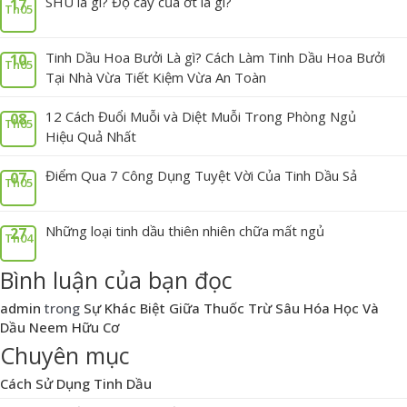
SHU là gì? Độ cay của ớt là gì?
17
Th05
Tinh Dầu Hoa Bưởi Là gì? Cách Làm Tinh Dầu Hoa Bưởi
10
Th05
Tại Nhà Vừa Tiết Kiệm Vừa An Toàn
12 Cách Đuổi Muỗi và Diệt Muỗi Trong Phòng Ngủ
08
Th05
Hiệu Quả Nhất
Điểm Qua 7 Công Dụng Tuyệt Vời Của Tinh Dầu Sả
07
Th05
Những loại tinh dầu thiên nhiên chữa mất ngủ
27
Th04
Bình luận của bạn đọc
admin
trong
Sự Khác Biệt Giữa Thuốc Trừ Sâu Hóa Học Và
Dầu Neem Hữu Cơ
Chuyên mục
Cách Sử Dụng Tinh Dầu