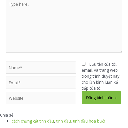
Type
trên
Các
here..
trang
tùy
sản
chọn
phẩm
có
thể
được
chọn
trên
trang
sản
phẩm
Name*
Lưu tên của tôi,
email, và trang web
trong trình duyệt này
Email*
cho lần bình luận kế
tiếp của tôi.
Website
Chia sẻ :
cách chưng cất tinh dầu
,
tinh dầu
,
tinh dầu hoa bưởi