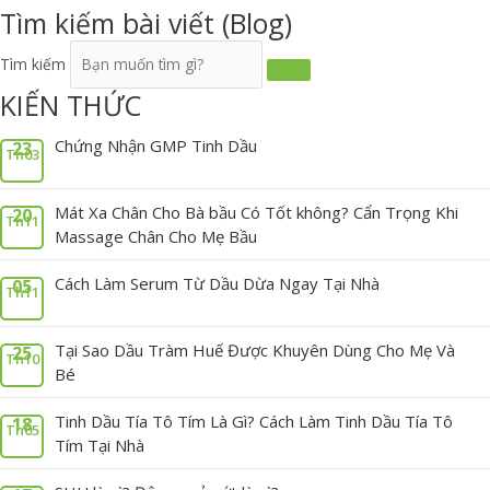
Tìm kiếm bài viết (Blog)
Tìm kiếm
KIẾN THỨC
Chứng Nhận GMP Tinh Dầu
23
Th03
Mát Xa Chân Cho Bà bầu Có Tốt không? Cẩn Trọng Khi
20
Th11
Massage Chân Cho Mẹ Bầu
Cách Làm Serum Từ Dầu Dừa Ngay Tại Nhà
05
Th11
Tại Sao Dầu Tràm Huế Được Khuyên Dùng Cho Mẹ Và
25
Th10
Bé
Tinh Dầu Tía Tô Tím Là Gì? Cách Làm Tinh Dầu Tía Tô
18
Th05
Tím Tại Nhà