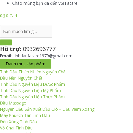
Skip
Chào mừng bạn đã đến với Facare !
to
content
0
₫
0
Cart
Search
...
Hỗ trợ:
0932696777
Email:
tinhdaufacare1979@gmail.com
Danh mục sản phẩm
Tinh Dầu Thiên Nhiên Nguyên Chất
Dầu Nền Nguyên Chất
Tinh Dầu Nguyên Liệu Dược Phẩm
Tinh Dầu Nguyên Liệu Mỹ Phẩm
Tinh Dầu Nguyên Liệu Thực Phẩm
Dầu Massage
Nguyên Liệu Sản Xuất Dầu Gió – Dầu Viêm Xoang
Máy Khuếch Tán Tinh Dầu
Đèn Xông Tinh Dầu
Vỏ Chai Tinh Dầu