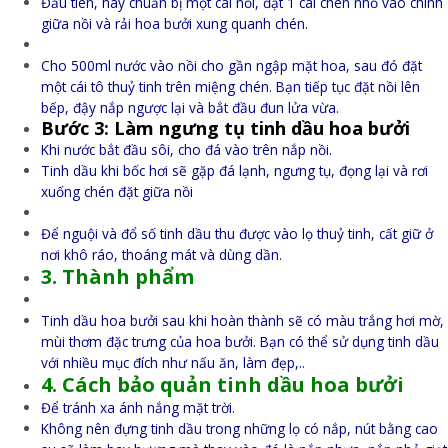
Đầu tiên, hãy chuẩn bị một cái nồi, đặt 1 cái chén nhỏ vào chính
giữa nồi và rải hoa bưởi xung quanh chén.
Cho 500ml nước vào nồi cho gần ngập mặt hoa, sau đó đặt
một cái tô thuỷ tinh trên miệng chén. Bạn tiếp tục đặt nồi lên
bếp, đậy nắp ngược lại và bắt đầu đun lửa vừa.
Bước 3: Làm ngưng tụ tinh dầu hoa bưởi
Khi nước bắt đầu sôi, cho đá vào trên nắp nồi.
Tinh dầu khi bốc hơi sẽ gặp đá lạnh, ngưng tụ, đọng lại và rơi
xuống chén đặt giữa nồi
Để nguội và đổ số tinh dầu thu được vào lọ thuỷ tinh, cất giữ ở
nơi khô ráo, thoáng mát và dùng dần.
3. Thành phẩm
Tinh dầu hoa bưởi sau khi hoàn thành sẽ có màu trắng hơi mờ,
mùi thơm đặc trưng của hoa bưởi. Bạn có thể sử dụng tinh dầu
với nhiều mục đích như nấu ăn, làm đẹp,..
4. Cách bảo quản tinh dầu hoa bưởi
Để tránh xa ánh nắng mặt trời.
Không nên đựng tinh dầu trong những lọ có nắp, nút bằng cao