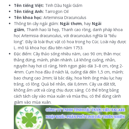
Tên tiếng Việt:
Tinh Dầu Ngải Giấm
Tên tiếng Anh:
Tarrogon Oil
Tên khoa học:
Arteminsia Dracunculus
Thông tin cây ngải giấm:
Ngải thơm
, hay
Ngải
giấm
, Thanh hao lá hẹp, Thanh cao rồng, danh pháp khoa
học Artemisia dracunculus, với dracunculus nghĩa là “tiểu
long”. Đây là loài thực vật có hoa trong họ Cúc. Loài này được
L. mô tả khoa học đầu tiên năm 1753.
Đặc điểm: Cây thảo sống nhiều năm, cao 90 cm; thân mọc
thẳng đứng, mảnh, phân nhánh. Lá không cuống, nhẵn,
nguyên hay hơi có răng, hình ngọn giáo dài 3–8 cm, rộng 2-
4mm. Cụm hoa đầu ở nách lá, cuống dài đến 1,5 cm, mảnh;
bao chung cao 2mm; lá bắc dày, hoa hình ống màu lục hay
trắng, có lông. Quả bế nhẵn, dài 0,6mm. Cây ưa đất tốt,
không ẩm ướt và cũng chịu được sáng. Có thể trồng bằng
cách tách cây vào mùa xuân và mùa thu, có thể dùng cành
giâm vào mùa xuân.