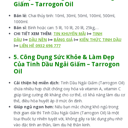
Giấm – Tarrogon
Oil
Bán lẻ:
Chai thủy tinh: 10ml, 30ml, 50ml, 100ml, 500ml,
1000ml.
Bán sỉ:
Bình hoặc can: 5 lít, 10 lít, 20 lít, 25kg,…
CHI TIẾT XEM THÊM:
TIN KHUYẾN MÃI
I⇒
TINH
DẦU
I⇒
DẦU NỀN
I⇒
BẢNG GIÁ
I⇒
KIẾN THỨC TINH DẦU
I⇒
LIÊN HỆ 0932 696 777
5. Công Dụng Sức Khỏe & Làm Đẹp
Của Tinh Dầu Ngải Giấm – Tarrogon
Oil
Cải thiện hệ miễn dịch:
Tinh Dầu Ngải Giấm (Tarrogon Oil)
chứa nhiều hợp chất chống oxy hóa và vitamin A, vitamin C
giúp tăng cường đề kháng cho cơ thể, có khả năng làm dịu cơ
thể, điều hòa huyết áp ở mức ổn định.
Giúp ngủ ngon hơn:
Nếu bạn mắc chứng khó ngủ trong
thời gian dài thì Tinh Dầu Ngải Giấm (Tarrogon Oil) là một
loại thuốc tự nhiên tuyệt vời, không gây ra tác dụng phụ nhờ
vào đặc tính an thần, làm dịu hệ thần kinh.