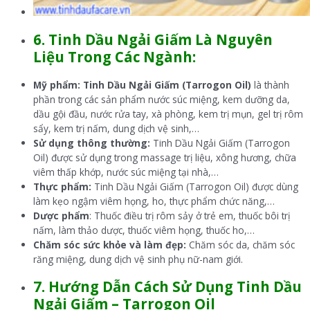
6. Tinh Dầu Ngải Giấm Là Nguyên
Liệu Trong Các Ngành:
Mỹ phẩm: Tinh Dầu Ngải Giấm (Tarrogon Oil)
là thành
phần trong các sản phẩm nước súc miệng, kem dưỡng da,
dầu gội đầu, nước rửa tay, xà phòng, kem trị mụn, gel trị rôm
sẩy, kem trị nấm, dung dịch vệ sinh,…
Sử dụng thông thường:
Tinh Dầu Ngải Giấm (Tarrogon
Oil) được sử dụng trong massage trị liệu, xông hương, chữa
viêm thấp khớp, nước súc miệng tại nhà,…
Thực phẩm:
Tinh Dầu Ngải Giấm (Tarrogon Oil) được dùng
làm kẹo ngậm viêm họng, ho, thực phẩm chức năng,…
Dược phẩm
: Thuốc điều trị rôm sảy ở trẻ em, thuốc bôi trị
nấm, làm thảo dược, thuốc viêm họng, thuốc ho,…
Chăm sóc sức khỏe và làm đẹp:
Chăm sóc da, chăm sóc
răng miệng, dung dịch vệ sinh phụ nữ-nam giới.
7. Hướng Dẫn Cách Sử Dụng Tinh Dầu
Ngải Giấm – Tarrogon
Oil