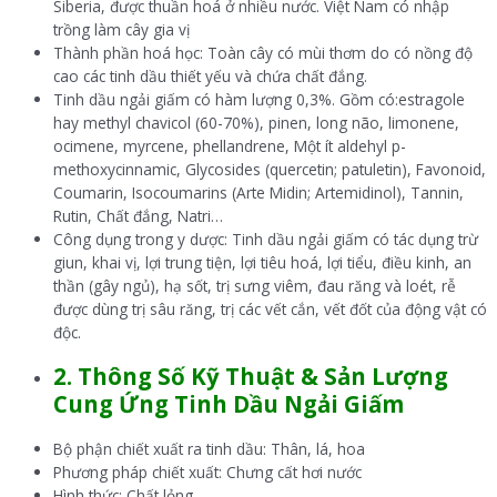
Siberia, được thuần hoá ở nhiều nước. Việt Nam có nhập
trồng làm cây gia vị
Thành phần hoá học: Toàn cây có mùi thơm do có nồng độ
cao các tinh dầu thiết yếu và chứa chất đắng.
Tinh dầu ngải giấm có hàm lượng 0,3%. Gồm có:estragole
hay methyl chavicol (60-70%), pinen, long não, limonene,
ocimene, myrcene, phellandrene, Một ít aldehyl p-
methoxycinnamic, Glycosides (quercetin; patuletin), Favonoid,
Coumarin, Isocoumarins (Arte Midin; Artemidinol), Tannin,
Rutin, Chất đắng, Natri…
Công dụng trong y dược: Tinh dầu ngải giấm có tác dụng trừ
giun, khai vị, lợi trung tiện, lợi tiêu hoá, lợi tiểu, điều kinh, an
thần (gây ngủ), hạ sốt, trị sưng viêm, đau răng và loét, rễ
được dùng trị sâu răng, trị các vết cắn, vết đốt của động vật có
độc.
2. Thông Số Kỹ Thuật & Sản Lượng
Cung Ứng Tinh Dầu Ngải Giấm
Bộ phận chiết xuất ra tinh dầu: Thân, lá, hoa
Phương pháp chiết xuất: Chưng cất hơi nước
Hình thức: Chất lỏng