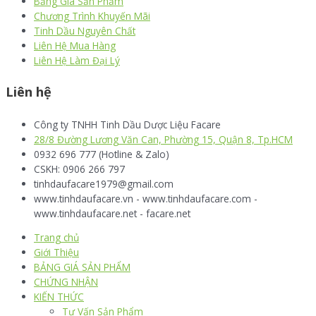
Bảng Giá Sản Phẩm
Chương Trình Khuyến Mãi
Tinh Dầu Nguyên Chất
Liên Hệ Mua Hàng
Liên Hệ Làm Đại Lý
Liên hệ
Công ty TNHH Tinh Dầu Dược Liệu Facare
28/8 Đường Lương Văn Can, Phường 15, Quận 8, Tp.HCM
0932 696 777 (Hotline & Zalo)
CSKH: 0906 266 797
tinhdaufacare1979@gmail.com
www.tinhdaufacare.vn - www.tinhdaufacare.com -
www.tinhdaufacare.net - facare.net
Trang chủ
Giới Thiệu
BẢNG GIÁ SẢN PHẨM
CHỨNG NHẬN
KIẾN THỨC
Tư Vấn Sản Phẩm