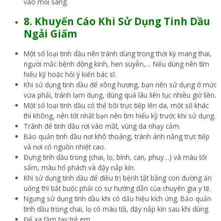
vào mỗi sáng.
8. Khuyến Cáo Khi Sử Dụng T
inh Dầu
N
gải Giấm
Một số loại tinh dầu nên tránh dùng trong thời kỳ mang thai,
người mắc bệnh động kinh, hen suyễn,… Nếu dùng nên tìm
hiểu kỹ hoặc hỏi ý kiến bác sĩ.
Khi sử dụng tinh dầu để xông hương, bạn nên sử dụng ở mức
vừa phải, tránh lạm dụng, dùng quá lâu liên tục nhiều giờ liền.
Một số loại tinh dầu có thể bôi trực tiếp lên da, một số khác
thì không, nên tốt nhất bạn nên tìm hiểu kỹ trước khi sử dụng.
Tránh để tinh dầu rơi vào mắt, vùng da nhạy cảm.
Bảo quản tinh dầu nơi khô thoáng, tránh ánh nắng trực tiếp
và nơi có nguồn nhiệt cao.
Đựng tinh dầu trong (chai, lọ, bình, can, phuy…) và màu tối
sẩm, màu hổ phách và đậy nắp kín.
Khi sử dụng tinh dầu để điều trị bệnh tật bằng con đường ăn
uống thì bắt buộc phải có sự hướng dẫn của chuyên gia y tế.
Ngưng sử dụng tinh dầu khi có dấu hiệu kích ứng. Bảo quản
tinh dầu trong chai, lọ có màu tối, đậy nắp kín sau khi dùng.
Để xa tầm tay trẻ em.