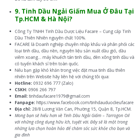
9. T
inh Dầu N
gải Giấm
M
ua Ở
Đâu Tại
Tp.HCM & Hà Nội?
Công Ty TNHH Tinh Dầu Dược Liệu Facare – Cung cấp Tinh
Dầu Thiên Nhiên nguyên chất 100%.
FACARE là Doanh nghiệp chuyên nhập khẩu và phân phối các
loại tinh dầu, dầu nền, nguyên liệu sản xuất dầu gió, dầu
viêm xoang… máy khuếch tán tinh dầu, đèn xông tinh dầu và
có tuyển khách sỉ trên toàn quốc.
Nếu bạn gặp khó khăn trong việc đặt mua tinh dầu thiên
nhiên trên Website hãy liên hệ với chúng tôi qua:
Hotline:
0932 696 777 (Zalo)
CSKH:
0906 266 797
Email:
tinhdaufacare1979@gmail.com
Fanpage:
https://www.facebook.com/tinhdauduoclieufacare
Địa chỉ:
28/8 Lương Văn Can, Phường 15, Quận 8, Tp.HCM.
Mong bạn sẽ hiểu hơn về Tinh Dầu Ngải Giấm – Tarrogon Oil
với những công dụng hữu ích, tuyệt vời. Đây sẽ là một trong
những lựa chọn hoàn hảo để chăm sóc sức khỏe cho bạn và
gia đình