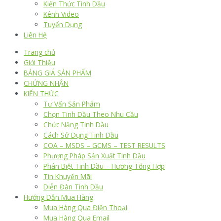
Kiến Thức Tinh Dầu
Kênh Video
Tuyển Dụng
Liên Hệ
Trang chủ
Giới Thiệu
BẢNG GIÁ SẢN PHẨM
CHỨNG NHẬN
KIẾN THỨC
Tư Vấn Sản Phẩm
Chọn Tinh Dầu Theo Nhu Cầu
Chức Năng Tinh Dầu
Cách Sử Dụng Tinh Dầu
COA – MSDS – GCMS – TEST RESULTS
Phương Pháp Sản Xuất Tinh Dầu
Phân Biệt Tinh Dầu – Hương Tổng Hợp
Tin Khuyến Mãi
Diễn Đàn Tinh Dầu
Hướng Dẫn Mua Hàng
Mua Hàng Qua Điện Thoại
Mua Hàng Qua Email