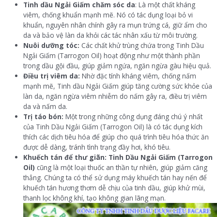
Tinh dầu Ngải Giấm chăm sóc da
: Là một chất kháng
viêm, chống khuẩn mạnh mẽ. Nó có tác dụng loại bỏ vi
khuẩn, nguyên nhân chính gây ra mụn trứng cá, giữ ẩm cho
da và bảo vệ làn da khỏi các tác nhân xấu từ môi trường.
Nuôi dưỡng tóc:
Các chất khử trùng chứa trong Tinh Dầu
Ngải Giấm (Tarrogon Oil) hoạt động như một thành phần
trong dầu gội đầu, giúp giảm ngứa, ngăn ngừa gàu hiệu quả.
Điều trị viêm da:
Nhờ đặc tính kháng viêm, chống nấm
mạnh mẽ, Tinh dầu Ngải Giấm giúp tăng cường sức khỏe của
làn da, ngăn ngừa viêm nhiễm do nấm gây ra, điều trị viêm
da và nấm da.
Trị táo bón:
Một trong những công dụng đáng chú ý nhất
của Tinh Dầu Ngải Giấm (Tarrogon Oil) là có tác dụng kích
thích các dịch tiêu hóa để giúp cho quá trình tiêu hóa thức ăn
được dễ dàng, tránh tình trạng đầy hơi, khó tiêu.
Khuếch tán để thư giãn: Tinh Dầu Ngải Giấm (Tarrogon
Oil)
cũng là một loại thuốc an thần tự nhiên, giúp giảm căng
thẳng. Chúng ta có thể sử dụng máy khuếch tán hay nến để
khuếch tán hương thơm dễ chịu của tinh dầu, giúp khử mùi,
thanh lọc không khí, tạo không gian lãng mạn.