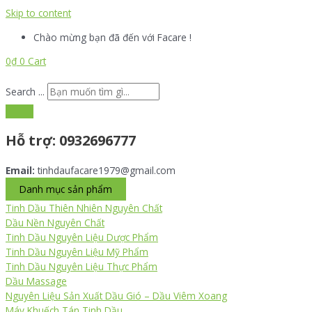
Skip to content
Chào mừng bạn đã đến với Facare !
0
₫
0
Cart
Search ...
Hỗ trợ:
0932696777
Email:
tinhdaufacare1979@gmail.com
Danh mục sản phẩm
Tinh Dầu Thiên Nhiên Nguyên Chất
Dầu Nền Nguyên Chất
Tinh Dầu Nguyên Liệu Dược Phẩm
Tinh Dầu Nguyên Liệu Mỹ Phẩm
Tinh Dầu Nguyên Liệu Thực Phẩm
Dầu Massage
Nguyên Liệu Sản Xuất Dầu Gió – Dầu Viêm Xoang
Máy Khuếch Tán Tinh Dầu