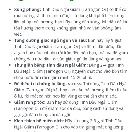
Xông phòng:
Tinh Dầu Ngải Giấm (Tarrogon Oil) có thể có
mùi hương rất thơm, nên được sử dụng khá phổ biến trong
liệu pháp mùi hương, bạn hãy dùng đèn xông tinh dầu để lan
tỏa hương thơm trong không gian nhà và văn phòng làm
việc.
Tăng cường giấc ngủ ngon và sâu:
Bạn hãy lấy 9 giọt
Tinh Dầu Ngải Giấm (Tarrogon Oil) và 30ml dầu dừa, dầu
argan hay dầu hạt nho rồi trộn đều hỗn hợp, mát xa để giảm
chứng đau nửa đầu, đi vào giấc ngủ dễ dàng và ngon hơn.
Thư giãn bằng Tinh dầu Ngải Giấm:
Dùng 2-4 giọt Tinh
Dầu Ngải Giấm (Tarrogon Oil) nguyên chất cho vào bồn tắm
chứa nước ấm rồi ngâm mình 15-20 phút.
Để điều trị chứng lo lắng, stress:
Thì dùng Tinh Dầu Ngải
Giấm (Tarrogon Oil) kết hợp tinh dầu oải hương, thêm ít dầu
ô liu, rồi mát xa hỗn hợp lên vùng cơ thể cần chăm sóc.
Giảm rụng tóc:
Bạn hãy sử dụng Tinh Dầu Ngải Giấm
(Tarrogon Oil) để chăm sóc da đầu, bằng cách sử dụng vài
giọt gội đầu chung với dầu gội.
Kích thích hệ miễn dịch:
Hãy sử dụng 2-3 giọt Tinh Dầu
Ngải Giấm (Tarrogon Oil) cho vào trà gừng mật ong uống