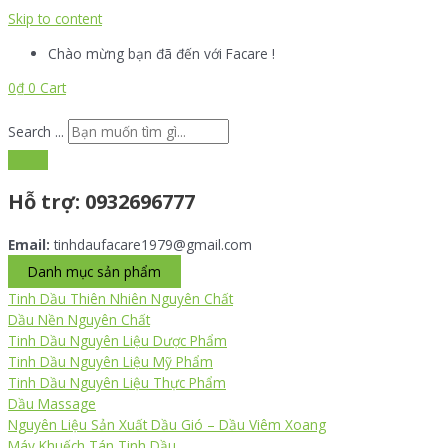
Skip to content
Chào mừng bạn đã đến với Facare !
0
₫
0
Cart
Search ...
Hỗ trợ:
0932696777
Email:
tinhdaufacare1979@gmail.com
Danh mục sản phẩm
Tinh Dầu Thiên Nhiên Nguyên Chất
Dầu Nền Nguyên Chất
Tinh Dầu Nguyên Liệu Dược Phẩm
Tinh Dầu Nguyên Liệu Mỹ Phẩm
Tinh Dầu Nguyên Liệu Thực Phẩm
Dầu Massage
Nguyên Liệu Sản Xuất Dầu Gió – Dầu Viêm Xoang
Máy Khuếch Tán Tinh Dầu