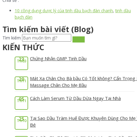
Chia sẻ :
10 công dụng dược lý của tinh dầu bạch đàn chanh
,
tinh dầu
bạch đàn
Tìm kiếm bài viết (Blog)
Tìm kiếm
KIẾN THỨC
Chứng Nhận GMP Tinh Dầu
23
Th03
Mát Xa Chân Cho Bà bầu Có Tốt không? Cẩn Trọng 
20
Th11
Massage Chân Cho Mẹ Bầu
Cách Làm Serum Từ Dầu Dừa Ngay Tại Nhà
05
Th11
Tại Sao Dầu Tràm Huế Được Khuyên Dùng Cho Mẹ
25
Th10
Bé