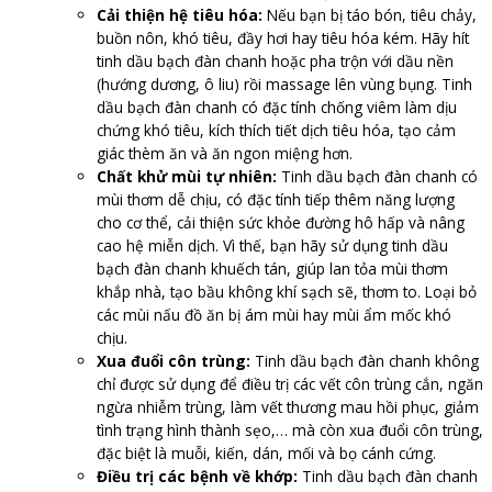
Cải thiện hệ tiêu hóa:
Nếu bạn bị táo bón, tiêu chảy,
buồn nôn, khó tiêu, đầy hơi hay tiêu hóa kém. Hãy hít
tinh dầu bạch đàn chanh hoặc pha trộn với dầu nền
(hướng dương, ô liu) rồi massage lên vùng bụng. Tinh
dầu bạch đàn chanh có đặc tính chống viêm làm dịu
chứng khó tiêu, kích thích tiết dịch tiêu hóa, tạo cảm
giác thèm ăn và ăn ngon miệng hơn.
Chất khử mùi tự nhiên:
Tinh dầu bạch đàn chanh có
mùi thơm dễ chịu, có đặc tính tiếp thêm năng lượng
cho cơ thể, cải thiện sức khỏe đường hô hấp và nâng
cao hệ miễn dịch. Vì thế, bạn hãy sử dụng tinh dầu
bạch đàn chanh khuếch tán, giúp lan tỏa mùi thơm
khắp nhà, tạo bầu không khí sạch sẽ, thơm to. Loại bỏ
các mùi nấu đồ ăn bị ám mùi hay mùi ẩm mốc khó
chịu.
Xua đuổi côn trùng:
Tinh dầu bạch đàn chanh không
chỉ được sử dụng để điều trị các vết côn trùng cắn, ngăn
ngừa nhiễm trùng, làm vết thương mau hồi phục, giảm
tình trạng hình thành sẹo,… mà còn xua đuổi côn trùng,
đặc biệt là muỗi, kiến, dán, mối và bọ cánh cứng.
Điều trị các bệnh về khớp:
Tinh dầu bạch đàn chanh