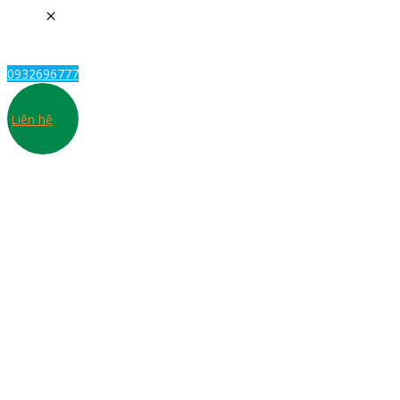
0932696777
Liên hệ