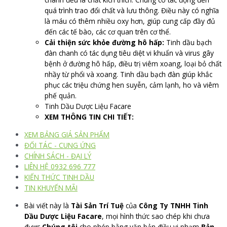
quá trình trao đổi chất và lưu thông. Điều này có nghĩa
là máu có thêm nhiều oxy hơn, giúp cung cấp đầy đủ
đến các tế bào, các cơ quan trên cơ thể.
Cải thiện sức khỏe đường hô hấp:
Tinh dầu bạch
đàn chanh có tác dụng tiêu diệt vi khuẩn và virus gây
bệnh ở đường hô hấp, điều trị viêm xoang, loại bỏ chất
nhầy từ phổi và xoang. Tinh dầu bạch đàn giúp khắc
phục các triệu chứng hen suyễn, cảm lạnh, ho và viêm
phế quản.
Tinh Dầu Dược Liệu Facare
XEM THÔNG TIN CHI TIẾT:
XEM BẢNG GIÁ SẢN PHẨM
ĐỐI TÁC - CUNG ỨNG
CHÍNH SÁCH - ĐẠI LÝ
LIÊN HỆ 0932 696 777
KIẾN THỨC TINH DẦU
TIN KHUYẾN MÃI
Bài viết này là
Tài Sản Trí Tuệ
của
Công Ty TNHH Tinh
Dầu Dược Liệu Facare
, mọi hình thức sao chép khi chưa
được
Chúng tôi
cho phép bằng văn bản điều vi phạm
Bản