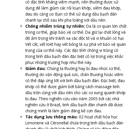
có đặc tính kháng viêm mạnh, nên thường được sử
dụng để làm giảm các rối loạn khớp, viêm đau khớp,
đau do căng cơ. Bạn có thể sử dụng dầu bạch đàn
chanh tại chỗ sau khi pha loãng với dầu nền.
Chống nhiễm trùng tự nhiên:
Da là cơ quan lớn chất
trong cơ thể, giúp bảo vệ cơ thể. Da giữ lại chất lỏng và
độ ẩm trong khi tránh xa các độc tố và vi khuẩn có hại.
Vết cắt, vết loét hay vết bỏng là sự phá vỡ bảo vệ quan
trọng của cơ thể này. Các đặc tính chống vi trùng có
trong tinh dầu bạch đàn đặc biệt có lợi trong việc khắc
phục những trường hợp như thế này.
Giảm đau:
Chúng ta thường hay bị đau nhức cơ thể,
thường do vận động quá sức, chấn thương hoặc viêm
có thể đáp ứng tốt với tinh dầu bạch đàn. Đặc biệt, đau
khớp có thể được giảm bớt bằng cách massage tinh
dầu trộn cùng với dầu nền cho các cơ xung quanh khớp
bị đau. Theo nghiên cứu vào năm 2005 bởi các nhà
nghiên cứu ở Brazil, tinh dầu bạch đàn chanh đã được
chứng minh là làm giảm đáng kể cơn đau.
Tác dụng lưu thông máu:
02 hoạt chất hóa học
Limonene và Citronellal chứa trong tinh dầu bạch đàn
chanh đều là chất kích thích. Chúng có tác động đến