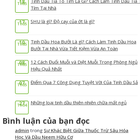
Tinh Dầu Tía Tô Tím Là Gì? Cách Làm Tinh Dầu Tía 
18
Th05
Tím Tại Nhà
SHU là gì? Độ cay của ớt là gì?
17
Th05
Tinh Dầu Hoa Bưởi Là gì? Cách Làm Tinh Dầu Hoa
10
Th05
Bưởi Tại Nhà Vừa Tiết Kiệm Vừa An Toàn
12 Cách Đuổi Muỗi và Diệt Muỗi Trong Phòng Ngủ
08
Th05
Hiệu Quả Nhất
Điểm Qua 7 Công Dụng Tuyệt Vời Của Tinh Dầu Sả
07
Th05
Những loại tinh dầu thiên nhiên chữa mất ngủ
27
Th04
Bình luận của bạn đọc
admin
trong
Sự Khác Biệt Giữa Thuốc Trừ Sâu Hóa
Học Và Dầu Neem Hữu Cơ