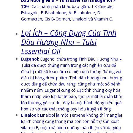
Dầu Hương Nhu – Tulsi Essential là Eugenol >
70
%. Các thành phần khác bao gồm: 1.8-Cineole,
Estragole, B-Bisabolene, A- Bisabolene, D-
Germacren, Cis B-Ocimen, Linalool và Vitamin C.
Lợi Ích – Công Dụng Của Tinh
Dầu Hương Nhu – Tulsi
Essential Oil
Eugenol:
Eugenol chứa trong Tinh Dầu Hương Nhu –
Tulsi đã được chứng minh trong các nghiên cứu để
điều trị một số loại nấm có hiệu quả tương đương với
điều trị bằng dược phẩm. Tinh dầu hương nhu thường
được dùng để chữa đau răng, cũng như một số bệnh
nhiễm nấm. Eugenol cũng có đặc tính chống oxy hóa
thâm nhập vào lớp lót tế bào, tạo ra một lá chắn khỏi
tổn thương gốc tự do, đây là một hành động hiệu quả
hơn so với các chất chống oxy hóa truyền thống.
Linalool:
Linalool là một Terpene không chỉ mang lại
lợi ích chống căng thẳng mà còn còn hỗ trợ sản xuất
vitamin E, một chất dinh dưỡng thân thiện với da giúp