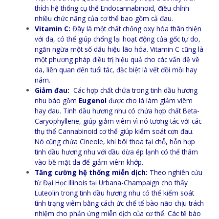
thích hệ thống cụ thể Endocannabinoid, điều chỉnh
nhiều chức năng của cơ thể bao gồm cả đau.
Vitamin C:
Đây là một chất chống oxy hóa thân thiện
với da, có thể giúp chống lại hoạt động của gốc tự do,
ngăn ngừa một số dấu hiệu lão hóa. Vitamin C cũng là
một phương pháp điều trị hiệu quả cho các vấn đề về
da, liên quan đến tuổi tác, đặc biệt là vết đồi mồi hay
nám.
Giảm đau:
Các hợp chất chứa trong tinh dầu hương
nhu bào gồm
Eugenol
được cho là làm giảm viêm
hay đau. Tinh dầu hương nhu có chứa hợp chất Beta-
Caryophyllene, giúp giảm viêm vì nó tương tác với các
thụ thể Cannabinoid cơ thể giúp kiểm soát cơn đau.
Nó cũng chứa Cineole, khi bôi thoa tại chỗ, hỗn hợp
tinh dầu hương nhu với dầu dừa ép lạnh có thể thấm
vào bề mặt da để giảm viêm khớp.
Tăng cường hệ thống miễn dịch:
Theo nghiên cứu
từ Đại Học Illinois tại Urbana-Champaign cho thấy
Luteolin trong tinh dầu hương nhu có thể kiểm soát
tình trạng viêm bằng cách ức chế tế bào não chịu trách
nhiệm cho phản ứng miễn dịch của cơ thể. Các tế bào