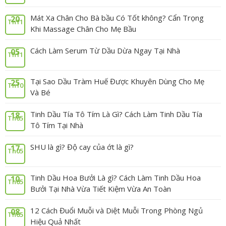
Mát Xa Chân Cho Bà bầu Có Tốt không? Cẩn Trọng
20
Th11
Khi Massage Chân Cho Mẹ Bầu
Cách Làm Serum Từ Dầu Dừa Ngay Tại Nhà
05
Th11
Tại Sao Dầu Tràm Huế Được Khuyên Dùng Cho Mẹ
25
Th10
Và Bé
Tinh Dầu Tía Tô Tím Là Gì? Cách Làm Tinh Dầu Tía
18
Th05
Tô Tím Tại Nhà
SHU là gì? Độ cay của ớt là gì?
17
Th05
Tinh Dầu Hoa Bưởi Là gì? Cách Làm Tinh Dầu Hoa
10
Th05
Bưởi Tại Nhà Vừa Tiết Kiệm Vừa An Toàn
12 Cách Đuổi Muỗi và Diệt Muỗi Trong Phòng Ngủ
08
Th05
Hiệu Quả Nhất