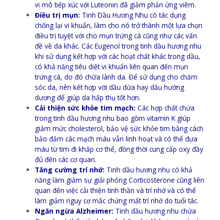
vi mô tiếp xúc với Luteonin đã giảm phản ứng viêm.
Điều trị mụn:
Tinh Dầu Hương Nhu có tác dụng
chống lại vi khuẩn, làm cho nó trở thành một lựa chọn
điều trị tuyệt vời cho mụn trứng cá cũng như các vấn
đề về da khác. Các Eugenol trong tinh dầu hương nhu
khi sử dụng kết hợp với các hoạt chất khác trong dầu,
có khả năng tiêu diệt vi khuẩn liên quan đến mụn
trứng cá, do đó chữa lành da. Để sử dụng cho chăm
sóc da, nên kết hợp với dầu dừa hay dầu hướng
dương để giúp da hấp thụ tốt hơn.
Cải thiện sức khỏe tim mạch:
Các hợp chất chứa
trong tinh dầu hương nhu bao gồm vitamin K giúp
giảm mức cholesterol, bảo vệ sức khỏe tim bằng cách
bảo đảm các mạch máu vẫn linh hoạt và có thể đưa
máu từ tim đi khắp cơ thể, đồng thời cung cấp oxy đầy
đủ đến các cơ quan.
Tăng cường trí nhớ:
Tinh dầu hương nhu có khả
năng làm giảm sự giải phóng Corticosterone cũng liên
quan đến việc cải thiện tinh thần và trí nhớ và có thể
làm giảm nguy cơ mắc chứng mất trí nhớ do tuổi tác.
Ngăn ngừa Alzheimer:
Tinh dầu hương nhu chứa