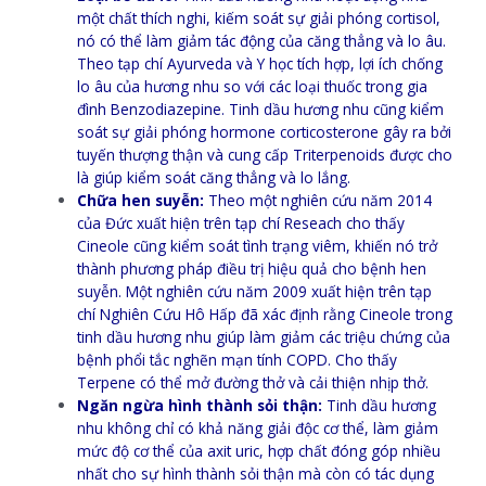
một chất thích nghi, kiếm soát sự giải phóng cortisol,
nó có thể làm giảm tác động của căng thẳng và lo âu.
Theo tạp chí Ayurveda và Y học tích hợp, lợi ích chống
lo âu của hương nhu so với các loại thuốc trong gia
đình Benzodiazepine. Tinh dầu hương nhu cũng kiểm
soát sự giải phóng hormone corticosterone gây ra bởi
tuyến thượng thận và cung cấp Triterpenoids được cho
là giúp kiểm soát căng thẳng và lo lắng.
Chữa hen suyễn:
Theo một nghiên cứu năm 2014
của Đức xuất hiện trên tạp chí Reseach cho thấy
Cineole cũng kiểm soát tình trạng viêm, khiến nó trở
thành phương pháp điều trị hiệu quả cho bệnh hen
suyễn. Một nghiên cứu năm 2009 xuất hiện trên tạp
chí Nghiên Cứu Hô Hấp đã xác định rằng Cineole trong
tinh dầu hương nhu giúp làm giảm các triệu chứng của
bệnh phổi tắc nghẽn mạn tính COPD. Cho thấy
Terpene có thể mở đường thở và cải thiện nhịp thở.
Ngăn ngừa hình thành sỏi thận:
Tinh dầu hương
nhu không chỉ có khả năng giải độc cơ thể, làm giảm
mức độ cơ thể của axit uric, hợp chất đóng góp nhiều
nhất cho sự hình thành sỏi thận mà còn có tác dụng