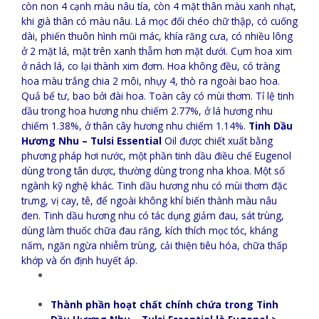
còn non 4 cạnh màu nâu tía, còn 4 mặt thân màu xanh nhạt,
khi già thân có màu nâu. Lá mọc đối chéo chữ thập, có cuống
dài, phiến thuôn hình mũi mác, khía răng cưa, có nhiều lông
ở 2 mặt lá, mặt trên xanh thẫm hơn mặt dưới. Cụm hoa xim
ở nách lá, co lại thành xim đơm. Hoa không đều, có tràng
hoa màu trắng chia 2 môi, nhụy 4, thò ra ngoài bao hoa.
Quả bế tư, bao bởi đài hoa. Toàn cây có mùi thơm. Tỉ lệ tinh
dầu trong hoa hương nhu chiếm 2.77%, ở lá hương nhu
chiếm 1.38%, ở thân cây hương nhu chiếm 1.14%.
Tinh Dầu
Hương Nhu – Tulsi Essential
Oil được chiết xuất bằng
phương pháp hơi nước, một phần tinh dầu điều chế Eugenol
dùng trong tân dược, thường dùng trong nha khoa. Một số
ngành kỹ nghệ khác. Tinh dầu hương nhu có mùi thơm đặc
trưng, vị cay, tê, để ngoài không khí biến thành màu nâu
đen. Tinh dầu hương nhu có tác dụng giảm đau, sát trùng,
dùng làm thuốc chữa đau răng, kích thích mọc tóc, kháng
nấm, ngăn ngừa nhiễm trùng, cải thiện tiêu hóa, chữa thấp
khớp và ổn định huyết áp.
Thành phần hoạt chất chính chứa trong Tinh