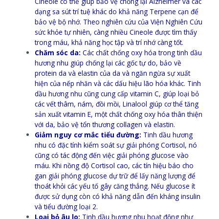
Cineole có thể giúp bảo vệ chống lại Alzheimer và các
dạng sa sút trí tuệ khác do khả năng Terpene cạn để
bảo vệ bộ nhớ. Theo nghiên cứu của Viện Nghiên Cứu
sức khỏe tự nhiên, càng nhiều Cineole được tìm thấy
trong máu, khả năng học tập và trí nhớ càng tốt.
Chăm sóc da:
Các chất chống oxy hóa trong tinh dầu
hương nhu giúp chống lại các gốc tự do, bảo về
protein da và elastin của da và ngăn ngừa sự xuất
hiện của nếp nhăn và các dấu hiệu lão hóa khác. Tinh
dầu hương nhu cũng cung cấp vitamin C, giúp loại bỏ
các vết thâm, nám, đồi mồi, Linalool giúp cơ thể tăng
sản xuất vitamin E, một chất chống oxy hóa thân thiện
với da, bảo vệ tổn thương collagen và elastin.
Giảm nguy cơ mắc tiểu đường:
Tinh dầu hương
nhu có đặc tính kiểm soát sự giải phóng Cortisol, nó
cũng có tác động đến việc giải phóng glucose vào
máu. Khi nồng độ Cortisol cao, các tín hiệu báo cho
gan giải phóng glucose dự trữ để lấy năng lượng để
thoát khỏi các yếu tố gây căng thẳng. Nếu glucose ít
được sử dụng còn có khả năng dẫn đến kháng insulin
và tiểu đường loại 2.
Loại bỏ âu lo:
Tinh dầu hương nhu hoạt động như