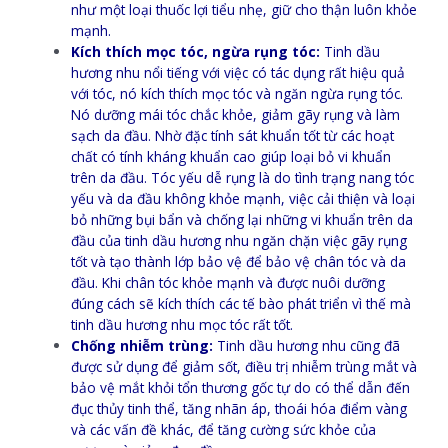
như một loại thuốc lợi tiểu nhẹ, giữ cho thận luôn khỏe
mạnh.
Kích thích mọc tóc, ngừa rụng tóc:
Tinh dầu
hương nhu nổi tiếng với việc có tác dụng rất hiệu quả
với tóc, nó kích thích mọc tóc và ngăn ngừa rụng tóc.
Nó dưỡng mái tóc chắc khỏe, giảm gãy rụng và làm
sạch da đầu. Nhờ đặc tính sát khuẩn tốt từ các hoạt
chất có tính kháng khuẩn cao giúp loại bỏ vi khuẩn
trên da đầu. Tóc yếu dễ rụng là do tình trạng nang tóc
yếu và da đầu không khỏe mạnh, việc cải thiện và loại
bỏ những bụi bẩn và chống lại những vi khuẩn trên da
đầu của tinh dầu hương nhu ngăn chặn việc gãy rụng
tốt và tạo thành lớp bảo vệ để bảo vệ chân tóc và da
đầu. Khi chân tóc khỏe mạnh và được nuôi dưỡng
đúng cách sẽ kích thích các tế bào phát triển vì thế mà
tinh dầu hương nhu mọc tóc rất tốt.
Chống nhiễm trùng:
Tinh dầu hương nhu cũng đã
được sử dụng để giảm sốt, điều trị nhiễm trùng mắt và
bảo vệ mắt khỏi tổn thương gốc tự do có thể dẫn đến
đục thủy tinh thể, tăng nhãn áp, thoái hóa điểm vàng
và các vấn đề khác, để tăng cường sức khỏe của