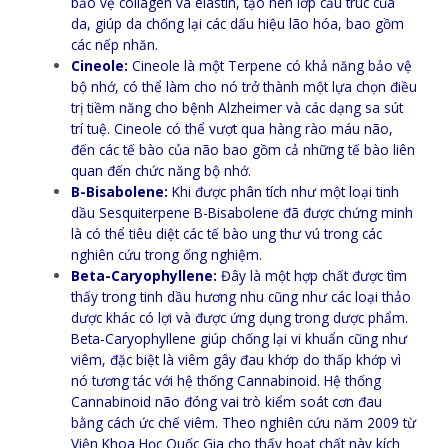
bảo vệ collagen và elastin, tạo nên lớp cấu trúc của
da, giúp da chống lại các dấu hiệu lão hóa, bao gồm
các nếp nhăn.
Cineole:
Cineole là một Terpene có khả năng bảo vệ
bộ nhớ, có thể làm cho nó trở thành một lựa chọn điều
trị tiềm năng cho bệnh Alzheimer và các dạng sa sút
trí tuệ. Cineole có thể vượt qua hàng rào máu não,
đến các tế bào của não bao gồm cả những tế bào liên
quan đến chức năng bộ nhớ.
B-Bisabolene:
Khi được phân tích như một loại tinh
dầu Sesquiterpene B-Bisabolene đã được chứng minh
là có thể tiêu diệt các tế bào ung thư vú trong các
nghiên cứu trong ống nghiệm.
Beta-Caryophyllene:
Đây là một hợp chất được tìm
thấy trong tinh dầu hương nhu cũng như các loại thảo
dược khác có lợi và được ứng dụng trong dược phẩm.
Beta-Caryophyllene giúp chống lại vi khuẩn cũng như
viêm, đặc biệt là viêm gây đau khớp do thấp khớp vì
nó tương tác với hệ thống Cannabinoid. Hệ thống
Cannabinoid não đóng vai trò kiểm soát cơn đau
bằng cách ức chế viêm. Theo nghiên cứu năm 2009 từ
Viện Khoa Học Quốc Gia cho thấy hoạt chất này kích