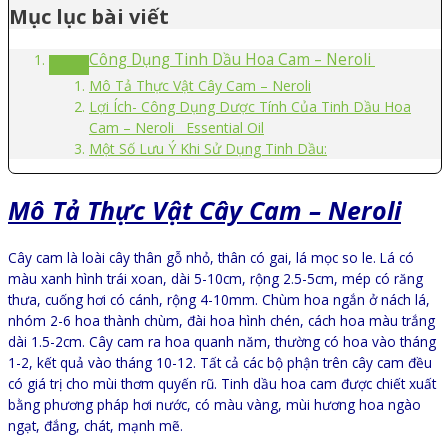
Mục lục bài viết
Công Dụng Tinh Dầu Hoa Cam – Neroli
Mô Tả Thực Vật Cây Cam – Neroli
Lợi Ích- Công Dụng Dược Tính Của Tinh Dầu Hoa
Cam – Neroli Essential Oil
Một Số Lưu Ý Khi Sử Dụng Tinh Dầu:
Mô Tả Thực Vật Cây Cam – Neroli
Cây cam là loài cây thân gỗ nhỏ, thân có gai, lá mọc so le. Lá có
màu xanh hình trái xoan, dài 5-10cm, rộng 2.5-5cm, mép có răng
thưa, cuống hơi có cánh, rộng 4-10mm. Chùm hoa ngắn ở nách lá,
nhóm 2-6 hoa thành chùm, đài hoa hình chén, cách hoa màu trắng
dài 1.5-2cm. Cây cam ra hoa quanh năm, thường có hoa vào tháng
1-2, kết quả vào tháng 10-12. Tất cả các bộ phận trên cây cam đều
có giá trị cho mùi thơm quyến rũ. Tinh dầu hoa cam được chiết xuất
bằng phương pháp hơi nước, có màu vàng, mùi hương hoa ngào
ngạt, đắng, chát, mạnh mẽ.