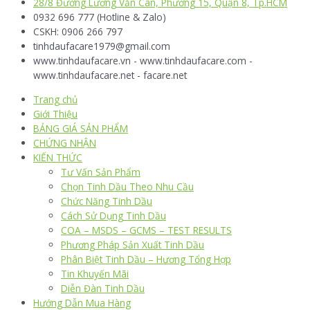
28/8 Đường Lương Văn Can, Phường 15, Quận 8, Tp.HCM
0932 696 777 (Hotline & Zalo)
CSKH: 0906 266 797
tinhdaufacare1979@gmail.com
www.tinhdaufacare.vn - www.tinhdaufacare.com -
www.tinhdaufacare.net - facare.net
Trang chủ
Giới Thiệu
BẢNG GIÁ SẢN PHẨM
CHỨNG NHẬN
KIẾN THỨC
Tư Vấn Sản Phẩm
Chọn Tinh Dầu Theo Nhu Cầu
Chức Năng Tinh Dầu
Cách Sử Dụng Tinh Dầu
COA – MSDS – GCMS – TEST RESULTS
Phương Pháp Sản Xuất Tinh Dầu
Phân Biệt Tinh Dầu – Hương Tổng Hợp
Tin Khuyến Mãi
Diễn Đàn Tinh Dầu
Hướng Dẫn Mua Hàng