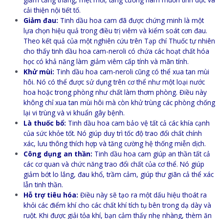
cải thiện nội tiết tố.
Giảm đau:
Tinh dầu hoa cam đã được chứng minh là một
lựa chọn hiệu quả trong điều trị viêm và kiểm soát cơn đau.
Theo kết quả của một nghiên cứu trên Tạp chí Thuốc tự nhiên
cho thấy tinh dầu hoa cam-neroli có chứa các hoạt chất hóa
học có khả năng làm giảm viêm cấp tính và mãn tính.
Khử mùi:
Tinh dầu hoa cam-neroli cũng có thể xua tan mùi
hôi. Nó có thể được sử dụng trên cơ thể như một loại nước
hoa hoặc trong phòng như chất làm thơm phòng. Điều này
không chỉ xua tan mùi hôi mà còn khử trùng các phòng chống
lại vi trùng và vi khuẩn gây bệnh.
Là thuốc bổ:
Tinh dầu hoa cam bảo vệ tất cả các khía cạnh
của sức khỏe tốt. Nó giúp duy trì tốc độ trao đổi chất chính
xác, lưu thông thích hợp và tăng cường hệ thống miễn dịch.
Công dụng an thần:
Tinh dầu hoa cam giúp an thần tất cả
các cơ quan và chức năng trao đổi chất của cơ thể. Nó giúp
giảm bớt lo lắng, đau khổ, trầm cảm, giúp thư giãn cả thể xác
lẫn tinh thần.
Hỗ trợ tiêu hóa:
Điều này sẽ tạo ra một dấu hiệu thoát ra
khỏi các điểm khí cho các chất khí tích tụ bên trong dạ dày và
ruột. Khi được giải tỏa khí, bạn cảm thấy nhẹ nhàng, thèm ăn