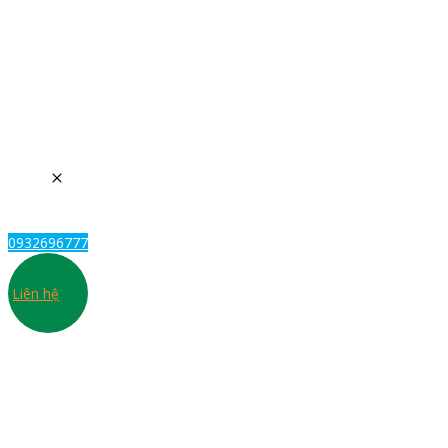
0932696777
Liên hệ