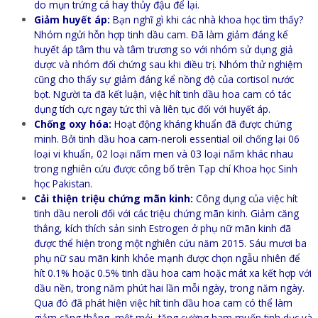
do mụn trứng cá hay thủy đậu để lại.
Giảm huyết áp:
Bạn nghĩ gì khi các nhà khoa học tìm thấy?
Nhóm ngửi hỗn hợp tinh dầu cam. Đã làm giảm đáng kể
huyết áp tâm thu và tâm trương so với nhóm sử dụng giả
dược và nhóm đối chứng sau khi điều trị. Nhóm thử nghiệm
cũng cho thấy sự giảm đáng kể nồng độ của cortisol nước
bọt. Người ta đã kết luận, việc hít tinh dầu hoa cam có tác
dụng tích cực ngay tức thì và liên tục đối với huyết áp.
Chống oxy hóa:
Hoạt động kháng khuẩn đã được chứng
minh. Bởi tinh dầu hoa cam-neroli essential oil chống lại 06
loại vi khuẩn, 02 loại nấm men và 03 loại nấm khác nhau
trong nghiên cứu được công bố trên Tạp chí Khoa học Sinh
học Pakistan.
Cải thiện triệu chứng mãn kinh:
Công dụng của việc hít
tinh dầu neroli đối với các triệu chứng mãn kinh. Giảm căng
thẳng, kích thích sản sinh Estrogen ở phụ nữ mãn kinh đã
được thể hiện trong một nghiên cứu năm 2015. Sáu mươi ba
phụ nữ sau mãn kinh khỏe mạnh được chọn ngẫu nhiên để
hít 0.1% hoặc 0.5% tinh dầu hoa cam hoặc mát xa kết hợp với
dầu nền, trong năm phút hai lần mỗi ngày, trong năm ngày.
Qua đó đã phát hiện việc hít tinh dầu hoa cam có thể làm
giảm căng thẳng, mệt mỏi, tăng cường ham muốn tinh dục và