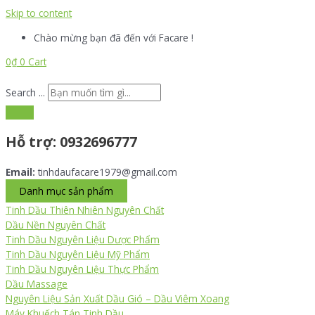
Skip to content
Chào mừng bạn đã đến với Facare !
0
₫
0
Cart
Search ...
Hỗ trợ:
0932696777
Email:
tinhdaufacare1979@gmail.com
Danh mục sản phẩm
Tinh Dầu Thiên Nhiên Nguyên Chất
Dầu Nền Nguyên Chất
Tinh Dầu Nguyên Liệu Dược Phẩm
Tinh Dầu Nguyên Liệu Mỹ Phẩm
Tinh Dầu Nguyên Liệu Thực Phẩm
Dầu Massage
Nguyên Liệu Sản Xuất Dầu Gió – Dầu Viêm Xoang
Máy Khuếch Tán Tinh Dầu