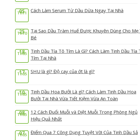
Cách Làm Serum Từ Dầu Dừa Ngay Tại Nhà
05
Th11
Tại Sao Dầu Tràm Huế Được Khuyên Dùng Cho Mẹ
25
Th10
Bé
Tinh Dầu Tía Tô Tím Là Gì? Cách Làm Tinh Dầu Tía 
18
Th05
Tím Tại Nhà
SHU là gì? Độ cay của ớt là gì?
17
Th05
Tinh Dầu Hoa Bưởi Là gì? Cách Làm Tinh Dầu Hoa
10
Th05
Bưởi Tại Nhà Vừa Tiết Kiệm Vừa An Toàn
12 Cách Đuổi Muỗi và Diệt Muỗi Trong Phòng Ngủ
08
Th05
Hiệu Quả Nhất
Điểm Qua 7 Công Dụng Tuyệt Vời Của Tinh Dầu Sả
07
Th05