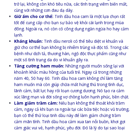
trở lại, không còn khó tiêu nữa, các tình trạng viêm biến mất,
cùng với những cơn đau dạ dày.
Giữ ấm cho cơ thể:
Tinh dầu hoa cam là một lựa chọn rất
tốt để cung cấp cho bạn sự bảo vệ khỏi cái lạnh trong mùa
đông. Ngoài ra, nó còn có công dụng ngăn ngừa ho hay cảm
lạnh.
Kháng khuẩn:
Tinh dầu neroli có thể tiêu diệt vi khuẩn và
giữ cho cơ thể bạn không bị nhiễm trùng và độc tố. Trong các
bệnh như dịch tả, thương hàn, ngộ độc thực phẩm cũng như
một số tình trạng da do vi khuẩn gây ra.
Tăng cường ham muốn:
Những người muốn sống lại với
khoảnh khắc màu hồng của tuổi trẻ. Ngay cả trong những
năm 40, 50 hay 60. Tinh dầu hoa cam không chỉ làm tăng
ham muốn mà còn giúp chữa mất hứng thú trong tình dục,
lãnh cảm, bất lực hay rối loạn cương dương. Nó tạo ra cảm
xúc lãng mạn và đời sống vợ chồng luôn hạnh phúc, bền chặt.
Làm giảm trầm cảm:
Nếu bạn không thể thoát khỏi trầm
cảm, ngay cả khi bạn ra ngoài tại các bữa tiệc hoặc vũ trường,
bạn có thể thử loại tinh dầu này để làm giảm chứng trầm
cảm mãn tính. Tinh dầu hoa cảm xua tan nỗi buồn, khơi gợi
cảm giác vui vẻ, hạnh phúc, yêu đời. Đó là lý do tại sao loại