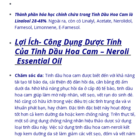
Thành phần hóa học chính chứa trong Tinh Dầu Hoa Cam là
Linalool 28-48%
. Ngoài ra, còn có Linalyl, Acetate, Nerolidol,
Farnesol, Limonnene, E-Farnesol.
Lợi Ích- Công Dụng Dược Tính
Của Tinh Dầu Hoa Cam – Neroli
Essential Oil
Chăm sóc da:
Tinh dầu hoa cam được biết đến với khả năng
tái tạo tế bào da, cải thiện độ đàn hồi da, cân bằng độ ẩm
dưới da. Nhờ khả năng phục hồi da ở cấp độ tế bào, tinh dầu
hoa cam giúp làm mờ nếp nhăn, vết sẹo, vết rạn do sinh đẻ.
Nó cũng có hữu ích trong việc điều trị các tình trạng da và vi
khuẩn phát bạn, hay chàm. Đặc tính đặc biệt này hoạt động
tốt hơn cả kem dưỡng da hoặc kem chống nắng. Trên thực tế,
một số ứng dụng chống nắng nhãn hiệu thảo dược sử dụng
loại tinh dầu này. Việc sử dụng tinh dầu hoa cam-neroli kết
hợp kem dưỡng da sẽ làm giảm các vết sẹo, đốm và vết nám