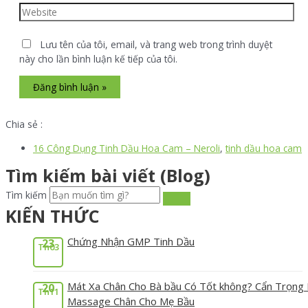
Lưu tên của tôi, email, và trang web trong trình duyệt
này cho lần bình luận kế tiếp của tôi.
Chia sẻ :
16 Công Dụng Tinh Dầu Hoa Cam – Neroli
,
tinh dầu hoa cam
Tìm kiếm bài viết (Blog)
Tìm kiếm
KIẾN THỨC
Chứng Nhận GMP Tinh Dầu
23
Th03
Mát Xa Chân Cho Bà bầu Có Tốt không? Cẩn Trọng 
20
Th11
Massage Chân Cho Mẹ Bầu