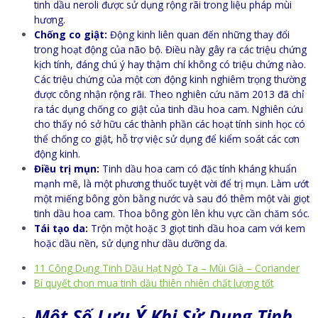
tinh dầu neroli được sử dụng rộng rãi trong liệu pháp mùi
hương.
Chống co giật:
Động kinh liên quan đến những thay đổi
trong hoạt động của não bộ. Điều này gây ra các triệu chứng
kịch tính, đáng chú ý hay thậm chí không có triệu chứng nào.
Các triệu chứng của một cơn động kinh nghiêm trọng thường
được công nhận rộng rãi. Theo nghiên cứu năm 2013 đã chỉ
ra tác dụng chống co giật của tinh dầu hoa cam. Nghiên cứu
cho thấy nó sở hữu các thành phần các hoạt tính sinh học có
thể chống co giật, hỗ trợ việc sử dụng để kiểm soát các cơn
động kinh.
Điều trị mụn:
Tinh dầu hoa cam có đặc tính kháng khuẩn
mạnh mẽ, là một phương thuốc tuyệt vời để trị mụn. Làm ướt
một miếng bông gòn bằng nước và sau đó thêm một vài giọt
tinh dầu hoa cam. Thoa bông gòn lên khu vực cần chăm sóc.
Tái tạo da:
Trộn một hoặc 3 giọt tinh dầu hoa cam với kem
hoặc dầu nền, sử dụng như dầu dưỡng da.
11 Công Dụng Tinh Dầu Hạt Ngò Ta – Mùi Già – Coriander
Bí quyết chọn mua tinh dầu thiên nhiên chất lượng tốt
Ý
Một Số Lưu
Khi Sử Dụng Tinh