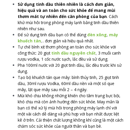
Sử dụng tinh dầu thiên nhiên là cách đơn giản,
hiệu quả và an toàn cho sức khỏe để mang mùi
thơm mát tự nhiên đến căn phòng của bạn
. Cách
khử mùi hôi trong phòng máy lạnh bằng tinh dầu thiên
nhiên như sau.
Để sử dụng tinh dầu bạn có thể dùng
đèn xông
,
máy
khuếch tán
,.
. đơn giản và hiệu quả nhất.
Tự chế bình xịt thơm phòng an toàn cho sức khỏe với
công thức: 20 giọt
tinh dầu nguyên chất
,
3 muỗi canh
rượu vodka, 1 cốc nước sạch, lắc đều và sử dụng.
Pha 100ml nước với 20 giọt tinh dầu, lắc đều trước khi sử
dụng.
Tạo bộ khuếch tán que mây: bình thủy tinh, 25 giọt tinh
dầu, 30ml rượu Vodka, 60ml dầu nền và một số que
mây, lật que mây sau mỗi 2 – 4 ngày.
Mùi khó chịu không những khiến cho tâm trạng bực bội,
khó chịu mà còn ảnh hưởng đến sức khỏe. May mắn là
bạn có thể xử lý mùi hôi trong phòng máy lạnh chỉ với
một vài cách dễ dàng và phù hợp với bạn nhất được liệt
kê ở trên. Cải thiện chất lượng không khí cũng là một cách
chăm sóc sức khỏe của người thân và bạn bè.