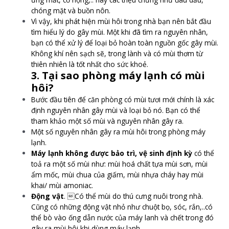
chóng mặt và buồn nôn.
Vì vậy, khi phát hiện mùi hôi trong nhà bạn nên bắt đầu
tìm hiểu lý do gây mùi. Một khi đã tìm ra nguyên nhân,
bạn có thể xử lý để loại bỏ hoàn toàn nguồn gốc gây mùi.
Không khí nên sạch sẽ, trong lành và có mùi thơm từ
thiên nhiên là tốt nhất cho sức khoẻ.
3. Tại sao phòng máy lạnh có mùi
hôi?
Bước đầu tiên để căn phòng có mùi tươi mới chính là xác
định nguyên nhân gây mùi và loại bỏ nó. Bạn có thể
tham khảo một số mùi và nguyên nhân gây ra.
Một số nguyên nhân gây ra mùi hôi trong phòng máy
lạnh.
Máy lạnh không được bảo trì, vệ sinh định kỳ
có thể
toả ra một số mùi như: mùi hoá chất tựa mùi sơn, mùi
ẩm mốc, mùi chua của giấm, mùi nhựa cháy hay mùi
khai/ mùi amoniac.
Động vật
. Có thể mùi do thú cưng nuôi trong nhà.
Cũng có những động vật nhỏ như chuột bọ, sóc, rắn,..có
thể bò vào ống dẫn nước của máy lanh và chết trong đó
gây ra mùi hôi khi dùng máy lạnh.