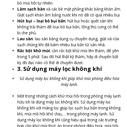
bỏ mùi hôi tự nhiên.
Làm sạch bàn
và các bề mặt phẳng khác bằng khăn ẩm.
Giặt sạch khăn ẩm bằng nước khi nó đã có quá nhiều bụi.
Hút bụi – loại bỏ bụi bẩn
: hút bụi hoặc quét sàn khi
không trải thảm để loại bỏ bụi bẩn, lông thú cưng có thể
bị che phủ.
Lau sàn
: lau sàn bằng dụng cụ chuyên dụng, giặt và rửa
sạch chúng khi đã bám nhiều bụi bẩn từ sàn nhà.
Rắc bột khử mùi
: cần rắc bột khử mùi lên thảm, để yên
trong 5 phút. Sau đó hút thật kỹ thảm, hãy di chuyển bất
kỳ đồ đạc nào có thể di chuyển được.
3. Sử dụng máy lọc không khí
Sử dụng máy lọc không khí giúp khử mùi phòng điều hòa
máy lạnh.
Một trong những cách khử mùi hôi trong phòng máy lạnh
hữu ích là dùng máy lọc không khí. Sử dụng máy lọc
không khí với màng lọc giúp lọc sạch bụi bẩn trong không
khí, mùi mồ hôi khó chịu,… trong phòng máy lạnh. Sử
dụng máy lọc không khí cũng hiệu quả trong các trường
hợp cần khử mùi thức ăn trong phòng điều hoà, mùi hôi