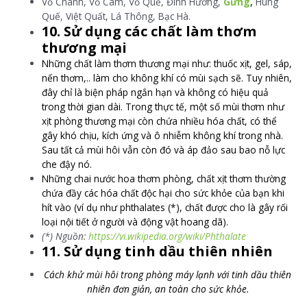
Vỏ Chanh, Vỏ Cam, V
ỏ Quế, Đ
inh Hương,
Gừng
,
Húng
Quế, Việt Quất, Lá Thông, Bạc Hà.
10. Sử dụng các chất làm thơm
thương mại
Những chất làm thơm thương mại như: thuốc xịt, gel, sáp,
nến thơm,.. làm cho không khí có mùi sạch sẽ. Tuy nhiên,
đây chỉ là biện pháp ngắn hạn và không có hiệu quả
trong thời gian dài. Trong thực tế, một số mùi thơm như
xịt phòng thương mại còn chứa nhiều hóa chất, có thể
gây khó chịu, kích ứng và ô nhiễm không khí trong nhà.
Sau tất cả mùi hôi vẫn còn đó và áp đảo sau bao nỗ lực
che đậy nó.
Những chai nước hoa thơm phòng, chất xịt thơm thường
chứa đầy các hóa chất độc hại cho sức khỏe của bạn khi
hít vào (ví dụ như phthalates (*), chất được cho là gây rối
loại nội tiết ở người và động vật hoang dã).
(*) Nguồn:
https://vi.wikipedia.org/wiki/Phthalate
11. Sử dụng tinh dầu thiên nhiên
Cách khử mùi hôi trong phòng máy lạnh với tinh dầu thiên
nhiên đơn giản, an toàn cho sức khỏe.