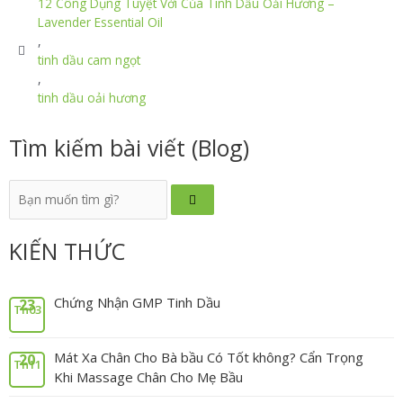
12 Công Dụng Tuyệt Vời Của Tinh Dầu Oải Hương –
Lavender Essential Oil
,
tinh dầu cam ngọt
,
tinh dầu oải hương
Tìm kiếm bài viết (Blog)
KIẾN THỨC
Chứng Nhận GMP Tinh Dầu
23
Th03
Mát Xa Chân Cho Bà bầu Có Tốt không? Cẩn Trọng
20
Th11
Khi Massage Chân Cho Mẹ Bầu