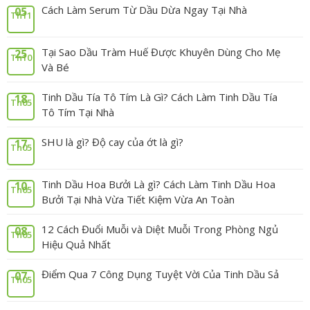
Cách Làm Serum Từ Dầu Dừa Ngay Tại Nhà
05
Th11
Tại Sao Dầu Tràm Huế Được Khuyên Dùng Cho Mẹ
25
Th10
Và Bé
Tinh Dầu Tía Tô Tím Là Gì? Cách Làm Tinh Dầu Tía
18
Th05
Tô Tím Tại Nhà
SHU là gì? Độ cay của ớt là gì?
17
Th05
Tinh Dầu Hoa Bưởi Là gì? Cách Làm Tinh Dầu Hoa
10
Th05
Bưởi Tại Nhà Vừa Tiết Kiệm Vừa An Toàn
12 Cách Đuổi Muỗi và Diệt Muỗi Trong Phòng Ngủ
08
Th05
Hiệu Quả Nhất
Điểm Qua 7 Công Dụng Tuyệt Vời Của Tinh Dầu Sả
07
Th05