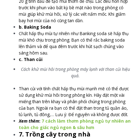
20 g tinh dầu để tạo mùi thơm dễ chịu. Lắc đều hỗn hợp
trước khi phun vào bất kỳ bề mặt nào trong phòng có
mùi giúp khử mùi hôi, xử lý các vết nấm mốc. Khi giấm
bay hơi mùi của nó cũng tan dần.
b. Baking Soda
Chất hấp thụ mùi tự nhiên như Banking soda sẽ hấp thụ
mùi khó chịu trong phòng. Bạn có thể rắc baking soda
lên thảm và để qua đêm trước khi hút sạch chúng vào
sáng hôm sau.
c. Than củi
Cách khử mùi hôi trong phòng máy lạnh với than củi hiệu
quả.
Than củi với tính chất hấp thụ mùi mạnh mẽ có thể được
sử dụng khử mùi hôi trong phòng kín. Hãy đặt một vài
miếng than trên khay và phân phối chúng trong phòng
của bạn. Ngoài ra bạn có thể đặt than trong tủ quần áo,
tủ lạnh, tủ đông,… Lưu ý: Để nguyên và không được đốt.
Xem thêm
:
7 cách làm thơm phòng ngủ tự nhiên an
toàn cho giấc ngủ ngon & sâu hơn
7. Trồng cây trong nhà