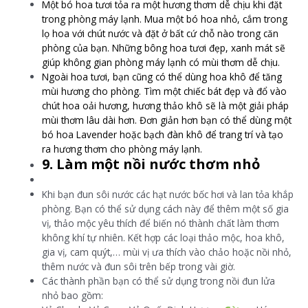
Một bó hoa tươi tỏa ra một hương thơm dễ chịu khi đặt
trong phòng máy lạnh. Mua một bó hoa nhỏ, cắm trong
lọ hoa với chút nước và đặt ở bất cứ chỗ nào trong căn
phòng của bạn. Những bông hoa tươi đẹp, xanh mát sẽ
giúp không gian phòng máy lạnh có mùi thơm dễ chịu.
Ngoài hoa tươi, bạn cũng có thể dùng hoa khô để tăng
mùi hương cho phòng. Tìm một chiếc bát đẹp và đổ vào
chút hoa oải hương, hương thảo khô sẽ là một giải pháp
mùi thơm lâu dài hơn. Đơn giản hơn bạn có thể dùng một
bó hoa Lavender hoặc bạch đàn khô để trang trí và tạo
ra hương thơm cho phòng máy lạnh.
9. Làm một nồi nước thơm nhỏ
Khi bạn đun sôi nước các hạt nước bốc hơi và lan tỏa khắp
phòng. Bạn có thể sử dụng cách này để thêm một số gia
vị, thảo mộc yêu thích để biến nó thành chất làm thơm
không khí tự nhiên. Kết hợp các loại thảo mộc, hoa khô,
gia vị, cam quýt,… mùi vị ưa thích vào chảo hoặc nồi nhỏ,
thêm nước và đun sôi trên bếp trong vài giờ.
Các thành phần bạn có thể sử dụng trong nồi đun lửa
nhỏ bao gồm: