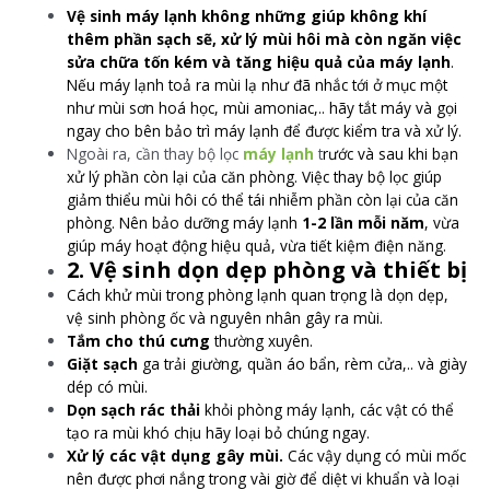
Vệ sinh máy lạnh không những giúp không khí
thêm phần sạch sẽ, xử lý mùi hôi mà còn ngăn việc
sửa chữa tốn kém và tăng hiệu quả của máy lạnh
.
Nếu máy lạnh toả ra mùi lạ như đã nhắc tới ở mục một
như mùi sơn hoá học, mùi amoniac,.. hãy tắt máy và gọi
ngay cho bên bảo trì máy lạnh để được kiểm tra và xử lý.
Ngoài ra, cần thay bộ lọc
máy lạnh
t
rước và sau khi bạn
xử lý phần còn lại của căn phòng. Việc thay bộ lọc giúp
giảm thiểu mùi hôi có thể tái nhiễm phần còn lại của căn
phòng. Nên bảo dưỡng máy lạnh
1-2 lần mỗi năm
, vừa
giúp máy hoạt động hiệu quả, vừa tiết kiệm điện năng.
2. Vệ sinh dọn dẹp phòng và thiết bị
Cách khử mùi trong phòng lạnh quan trọng là dọn dẹp,
vệ sinh phòng ốc và nguyên nhân gây ra mùi.
Tắm cho thú cưng
thường xuyên.
Giặt sạch
ga trải giường, quần áo bẩn, rèm cửa,.. và giày
dép có mùi.
Dọn sạch rác thải
khỏi phòng máy lạnh, các vật có thể
tạo ra mùi khó chịu hãy loại bỏ chúng ngay.
Xử lý các vật dụng gây mùi.
Các vậy dụng có mùi mốc
nên được phơi nắng trong vài giờ để diệt vi khuẩn và loại