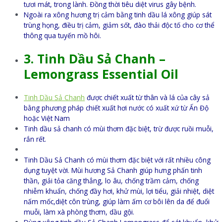
tươi mát, trong lành. Đồng thời tiêu diệt virus gây bệnh.
Ngoài ra xông hương trị cảm bằng tinh dầu lá xông giúp sát
trùng họng, điều trị cảm, giảm sốt, đào thải độc tố cho cơ thể
thông qua tuyến mồ hôi.
3. Tinh Dầu Sả Chanh –
Lemongrass Essential Oil
Tinh Dầu Sả Chanh
được chiết xuất từ thân và lá của cây sả
bằng phương pháp chiết xuất hơi nước có xuất xứ từ Ấn Độ
hoặc Việt Nam
Tinh dầu sả chanh có mùi thơm đặc biệt, trừ được ruồi muỗi,
rắn rết.
Tinh Dầu Sả Chanh có mùi thơm đặc biệt với rất nhiều công
dụng tuyệt vời. Mùi hương Sả Chanh giúp hưng phấn tinh
thần, giải tỏa căng thẳng, lo âu, chống trầm cảm, chống
nhiễm khuẩn, chống đầy hơi, khử mùi, lợi tiểu, giải nhiệt, diệt
nấm mốc,diệt côn trùng, giúp làm ấm cơ bôi lên da để đuổi
muỗi, làm xà phòng thơm, dầu gội.