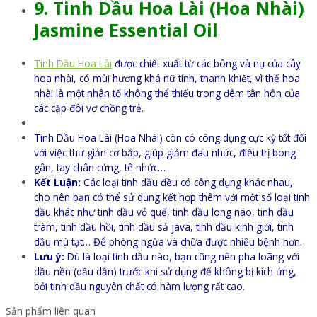
9. Tinh Dầu Hoa Lài (Hoa Nhài)
Jasmine Essential Oil
Tinh Dầu Hoa Lài
được chiết xuất từ các bông và nụ của cây
hoa nhài, có mùi hương khá nữ tính, thanh khiết, vì thế hoa
nhài là một nhân tố không thể thiếu trong đêm tân hôn của
các cặp đôi vợ chồng trẻ.
Tinh Dầu Hoa Lài (Hoa Nhài) còn có công dụng cực kỳ tốt đối
với việc thư giản cơ bắp, giúp giảm đau nhức, điều trị bong
gân, tay chân cứng, tê nhức…
Kết Luận:
Các loại tinh dầu đều có công dụng khác nhau,
cho nên bạn có thể sử dụng kết hợp thêm với một số loại tinh
dầu khác như tinh dầu vỏ quế, tinh dầu long não, tinh dầu
tràm, tinh dầu hồi, tinh dầu sả java, tinh dầu kinh giới, tinh
dầu mù tạt… Để phòng ngừa và chữa được nhiều bệnh hơn.
Lưu ý:
Dù là loại tinh dầu nào, bạn cũng nên pha loãng với
dầu nền (dầu dẫn) trước khi sử dụng để không bị kích ứng,
bởi tinh dầu nguyên chất có hàm lượng rất cao.
Sản phẩm liên quan