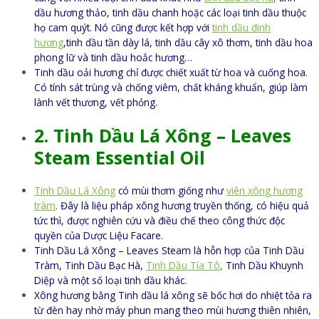
dầu hương thảo, tinh dầu chanh hoặc các loại tinh dầu thuộc
họ cam quýt. Nó cũng được kết hợp với
tinh dầu đinh
hương
,tinh dầu tần dày lá, tinh dầu cây xô thơm, tinh dầu hoa
phong lữ và tinh dầu hoắc hương…
Tinh dầu oải hương chỉ được chiết xuất từ hoa và cuống hoa.
Có tính sát trùng và chống viêm, chất kháng khuẩn, giúp làm
lành vết thương, vết phỏng.
2.
Tinh Dầu Lá Xông – Leaves
Steam Essential Oil
Tinh Dầu Lá Xông
có mùi thơm giống như
viên xông hương
tràm
.
Đây là liệu pháp xông hương truyền thống, có hiệu quả
tức thì, được nghiên cứu và điều chế theo công thức độc
quyền của Dược Liệu Facare.
Tinh Dầu Lá Xông – Leaves Steam là hỗn hợp của Tinh Dầu
Tràm, Tinh Dầu Bạc Hà,
Tinh Dầu Tía Tô
,
Tinh Dầu Khuynh
Diệp và một số loại tinh dầu khác.
Xông hương bằng Tinh dầu lá xông sẽ bốc hơi do nhiệt tỏa ra
từ đèn hay nhờ máy phun mang theo mùi hương thiên nhiên,