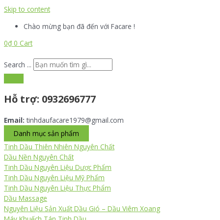
Skip to content
Chào mừng bạn đã đến với Facare !
0
₫
0
Cart
Search ...
Hỗ trợ:
0932696777
Email:
tinhdaufacare1979@gmail.com
Danh mục sản phẩm
Tinh Dầu Thiên Nhiên Nguyên Chất
Dầu Nền Nguyên Chất
Tinh Dầu Nguyên Liệu Dược Phẩm
Tinh Dầu Nguyên Liệu Mỹ Phẩm
Tinh Dầu Nguyên Liệu Thực Phẩm
Dầu Massage
Nguyên Liệu Sản Xuất Dầu Gió – Dầu Viêm Xoang
Máy Khuếch Tán Tinh Dầu