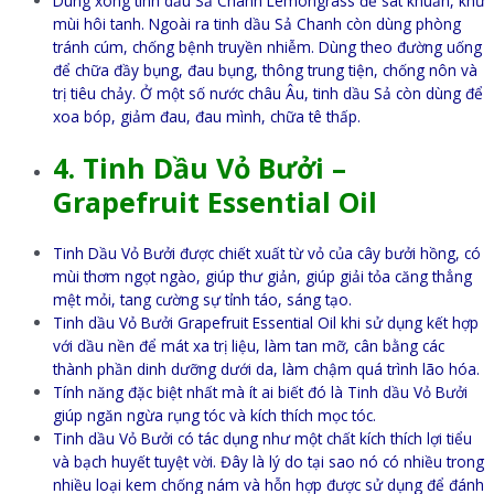
Dùng xông tinh dầu Sả Chanh Lemongrass để sát khuẩn, khử
mùi hôi tanh. Ngoài ra tinh dầu Sả Chanh còn dùng phòng
tránh cúm, chống bệnh truyền nhiễm. Dùng theo đường uống
để chữa đầy bụng, đau bụng, thông trung tiện, chống nôn và
trị tiêu chảy. Ở một số nước châu Âu, tinh dầu Sả còn dùng để
xoa bóp, giảm đau, đau mình, chữa tê thấp.
4.
Tinh Dầu Vỏ Bưởi –
Grapefruit Essential Oil
Tinh Dầu Vỏ Bưởi được chiết xuất từ vỏ của cây bưởi hồng, có
mùi thơm ngọt ngào, giúp thư giản, giúp giải tỏa căng thẳng
mệt mỏi, tang cường sự tỉnh táo, sáng tạo.
Tinh dầu Vỏ Bưởi Grapefruit Essential Oil khi sử dụng kết hợp
với dầu nền để mát xa trị liệu, làm tan mỡ, cân bằng các
thành phần dinh dưỡng dưới da, làm chậm quá trình lão hóa.
Tính năng đặc biệt nhất mà ít ai biết đó là Tinh dầu Vỏ Bưởi
giúp ngăn ngừa rụng tóc và kích thích mọc tóc.
Tinh dầu Vỏ Bưởi có tác dụng như một chất kích thích lợi tiểu
và bạch huyết tuyệt vời. Đây là lý do tại sao nó có nhiều trong
nhiều loại kem chống nám và hỗn hợp được sử dụng để đánh