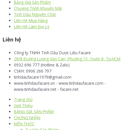
Bảng Giá Sản Phẩm
Chương Trình Khuyến Mãi
Tinh Dầu Nguyên Chất
Liên Hệ Mua Hàng
Liên Hệ Làm Đại Lý
Liên hệ
Công ty TNHH Tinh Dầu Dược Liệu Facare
28/8 Đường Lương Văn Can, Phường 15, Quận 8, Tp.HCM
0932 696 777 (Hotline & Zalo)
CSKH: 0906 266 797
tinhdaufacare1979@gmail.com
www.tinhdaufacare.vn - www.tinhdaufacare.com -
www.tinhdaufacare.net - facare.net
Trang chủ
Giới Thiệu
BẢNG GIÁ SẢN PHẨM
CHỨNG NHẬN
KIẾN THỨC
Tư Vấn Sản Phẩm