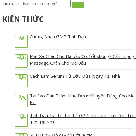
Tìm kiếm
KIẾN THỨC
Chứng Nhận GMP Tinh Dầu
23
Th03
Mát Xa Chân Cho Bà bầu Có Tốt không? Cẩn Trọng 
20
Th11
Massage Chân Cho Mẹ Bầu
Cách Làm Serum Từ Dầu Dừa Ngay Tại Nhà
05
Th11
Tại Sao Dầu Tràm Huế Được Khuyên Dùng Cho Mẹ
25
Th10
Bé
Tinh Dầu Tía Tô Tím Là Gì? Cách Làm Tinh Dầu Tía 
18
Th05
Tím Tại Nhà
SHU là gì? Độ cay của ớt là gì?