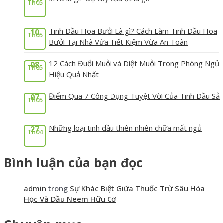
17
Th05
Tinh Dầu Hoa Bưởi Là gì? Cách Làm Tinh Dầu Hoa
10
Th05
Bưởi Tại Nhà Vừa Tiết Kiệm Vừa An Toàn
12 Cách Đuổi Muỗi và Diệt Muỗi Trong Phòng Ngủ
08
Th05
Hiệu Quả Nhất
Điểm Qua 7 Công Dụng Tuyệt Vời Của Tinh Dầu Sả
07
Th05
Những loại tinh dầu thiên nhiên chữa mất ngủ
27
Th04
Bình luận của bạn đọc
admin
trong
Sự Khác Biệt Giữa Thuốc Trừ Sâu Hóa
Học Và Dầu Neem Hữu Cơ