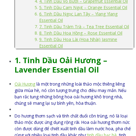
4. Tinh Dầu Vỏ Bưởi – Grapefruit Essential Oil
5. Tinh Dầu Cam Ngọt – Orange Essential Oil
6. Tinh Dầu Ngọc Lan Tây – Ylang Ylang
Essential Oil
7. Tinh Dầu Tràm Trà – Tea Tree Essential Oil
8. Tinh Dầu Hoa Hồng – Rose Essential Oil
9. Tinh Dầu Hoa Lài (Hoa Nhài) Jasmine
Essential Oil
1. Tinh Dầu Oải Hương –
Lavender Essential Oil
Oải Hương
là một trong những loài thảo mộc thiêng liêng
giữa mùa hè, nó còn tượng trưng cho điều may mắn. Nếu
bạn rắc tung những bông hoa oải hương khô trong nhà,
chúng sẽ mang lại sự bình yên, hòa thuận.
Do hương thơm sạch và tính chất đuổi côn trùng, nó là loại
thảo mộc được ứng dụng rộng rãi. Hoa oải hương thơm nức
còn được dùng để chiết xuất tinh dầu làm nước hoa, pha chế
cùng với nhiều loại tinh dầu khác như
tinh dầu bạc hà
,
tinh