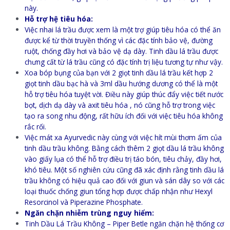
này.
Hỗ trợ hệ tiêu hóa:
Việc nhai lá trầu được xem là một trợ giúp tiêu hóa có thể ăn
được kể từ thời truyền thống vì các đặc tính bảo vệ, đường
ruột, chống đầy hơi và bảo vệ dạ dày. Tinh dầu lá trầu được
chưng cất từ lá trầu cũng có đặc tính trị liệu tương tự như vậy.
Xoa bóp bụng của bạn với 2 giọt tinh dầu lá trầu kết hợp 2
giọt tinh dầu bạc hà và 3ml dầu hướng dương có thể là một
hỗ trợ tiêu hóa tuyệt vời. Điều này giúp thúc đẩy việc tiết nước
bọt, dịch dạ dày và axit tiêu hóa , nó cũng hỗ trợ trong việc
tạo ra song nhu động, rất hữu ích đối với việc tiêu hóa không
rắc rối.
Việc mát xa Ayurvedic này cùng với việc hít mùi thơm ấm của
tinh dầu trầu không. Bằng cách thêm 2 giọt dầu lá trầu không
vào giấy lụa có thể hỗ trợ điều trị táo bón, tiêu chảy, đầy hơi,
khó tiêu. Một số nghiên cứu cũng đã xác định rằng tinh dầu lá
trầu không có hiệu quả cao đối với giun và sán dây so với các
loại thuốc chống giun tổng hợp được chấp nhận như Hexyl
Resorcinol và Piperazine Phosphate.
Ngăn chặn nhiễm trùng nguy hiểm:
Tinh Dầu Lá Trầu Không – Piper Betle ngăn chặn hệ thống cơ