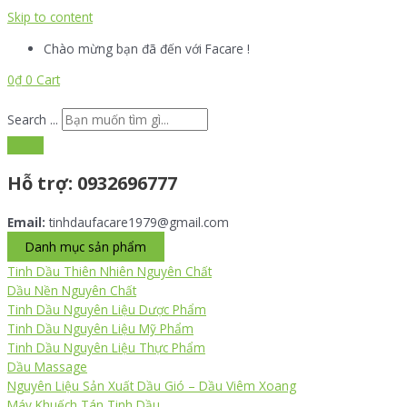
Skip to content
Chào mừng bạn đã đến với Facare !
0
₫
0
Cart
Search ...
Hỗ trợ:
0932696777
Email:
tinhdaufacare1979@gmail.com
Danh mục sản phẩm
Tinh Dầu Thiên Nhiên Nguyên Chất
Dầu Nền Nguyên Chất
Tinh Dầu Nguyên Liệu Dược Phẩm
Tinh Dầu Nguyên Liệu Mỹ Phẩm
Tinh Dầu Nguyên Liệu Thực Phẩm
Dầu Massage
Nguyên Liệu Sản Xuất Dầu Gió – Dầu Viêm Xoang
Máy Khuếch Tán Tinh Dầu