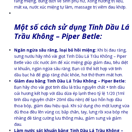
răng miệng, dung dịch về sinh phụ nữ, Xông hương trị liệu,
mát xa, nước xúc miệng tự làm, massage trị viêm đau khớp.
Một số cách sử dụng Tinh Dầu Lá
Trầu Không – Piper Betle:
Ngăn ngừa sâu răng, loại bỏ hôi miệng:
Khi bị đau răng,
sưng nướu hãy nhỏ vài giọt Tinh Dầu Lá Trầu Không – Piper
Betle vào cốc nước ấm để xúc miệng giúp giảm đau, tiêu diệt
vi khuẩn, ngăn ngừa sâu răng. Bạn có thể kết hợp với tinh
dầu bạc hà để giúp răng chắc khỏe, hơi thở thơm mát hơn.
Giảm đau bằng Tinh Dầu Lá Trầu Không – Piper Betle:
Bạn hãy cho vài giọt tinh dầu lá trầu nguyên chất + tinh dầu
oải hương kết hợp với dầu dừa ép lạnh theo tỷ lệ 1/20 (1ml
tinh dầu nguyên chất+ 20ml dầu nền) để tạo hỗn hợp dầu
thoa bóp, giảm đau hiệu quả. Khi sử dụng cho một lượng vừa
đủ thoa đều lên vùng cơ, bắp chân, tay, lưng rồi xoa bóp nhẹ
nhàng đề tăng cường lưu thông máu, giảm sưng và giảm
đau.
Làm nước sát khuẩn bằng Tinh Dầu Lá Trầu Không –