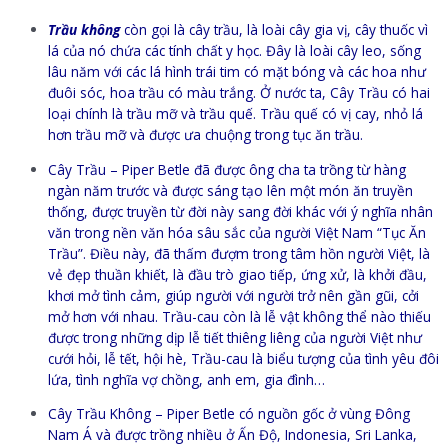
Trầu không
còn gọi là cây trầu, là loài cây gia vị, cây thuốc vì
lá của nó chứa các tính chất y học. Đây là loài cây leo, sống
lâu năm với các lá hình trái tim có mặt bóng và các hoa như
đuôi sóc, hoa trầu có màu trắng. Ở nước ta, Cây Trầu có hai
loại chính là trầu mỡ và trầu quế. Trầu quế có vị cay, nhỏ lá
hơn trầu mỡ và được ưa chuộng trong tục ăn trầu.
Cây Trầu – Piper Betle đã được ông cha ta trồng từ hàng
ngàn năm trước và được sáng tạo lên một món ăn truyền
thống, được truyền từ đời này sang đời khác với ý nghĩa nhân
văn trong nền văn hóa sâu sắc của người Việt Nam “Tục Ăn
Trầu”. Điều này, đã thấm đượm trong tâm hồn người Việt, là
vẻ đẹp thuần khiết, là đầu trò giao tiếp, ứng xử, là khởi đầu,
khơi mở tình cảm, giúp người với người trở nên gần gũi, cởi
mở hơn với nhau. Trầu-cau còn là lễ vật không thể nào thiếu
được trong những dịp lễ tiết thiêng liêng của người Việt như
cưới hỏi, lễ tết, hội hè, Trầu-cau là biểu tượng của tình yêu đôi
lứa, tình nghĩa vợ chồng, anh em, gia đình…
Cây Trầu Không – Piper Betle có nguồn gốc ở vùng Đông
Nam Á và được trồng nhiều ở Ấn Độ, Indonesia, Sri Lanka,