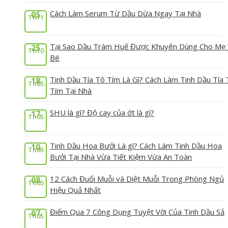
Cách Làm Serum Từ Dầu Dừa Ngay Tại Nhà
05
Th11
Tại Sao Dầu Tràm Huế Được Khuyên Dùng Cho Mẹ
25
Th10
Bé
Tinh Dầu Tía Tô Tím Là Gì? Cách Làm Tinh Dầu Tía 
18
Th05
Tím Tại Nhà
SHU là gì? Độ cay của ớt là gì?
17
Th05
Tinh Dầu Hoa Bưởi Là gì? Cách Làm Tinh Dầu Hoa
10
Th05
Bưởi Tại Nhà Vừa Tiết Kiệm Vừa An Toàn
12 Cách Đuổi Muỗi và Diệt Muỗi Trong Phòng Ngủ
08
Th05
Hiệu Quả Nhất
Điểm Qua 7 Công Dụng Tuyệt Vời Của Tinh Dầu Sả
07
Th05