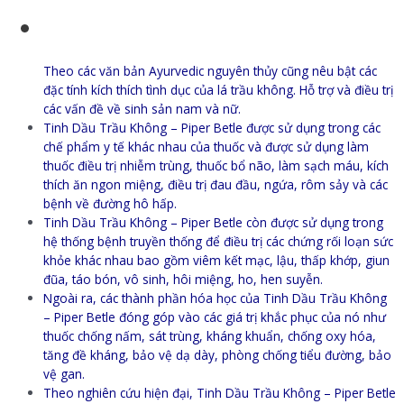
Theo các văn bản Ayurvedic nguyên thủy cũng nêu bật các
đặc tính kích thích tình dục của lá trầu không. Hỗ trợ và điều trị
các vấn đề về sinh sản nam và nữ.
Tinh Dầu Trầu Không – Piper Betle được sử dụng trong các
chế phẩm y tế khác nhau của thuốc và được sử dụng làm
thuốc điều trị nhiễm trùng, thuốc bổ não, làm sạch máu, kích
thích ăn ngon miệng, điều trị đau đầu, ngứa, rôm sảy và các
bệnh về đường hô hấp.
Tinh Dầu Trầu Không – Piper Betle còn được sử dụng trong
hệ thống bệnh truyền thống để điều trị các chứng rối loạn sức
khỏe khác nhau bao gồm viêm kết mạc, lậu, thấp khớp, giun
đũa, táo bón, vô sinh, hôi miệng, ho, hen suyễn.
Ngoài ra, các thành phần hóa học của Tinh Dầu Trầu Không
– Piper Betle đóng góp vào các giá trị khắc phục của nó như
thuốc chống nấm, sát trùng, kháng khuẩn, chống oxy hóa,
tăng đề kháng, bảo vệ dạ dày, phòng chống tiểu đường, bảo
vệ gan.
Theo nghiên cứu hiện đại, Tinh Dầu Trầu Không – Piper Betle