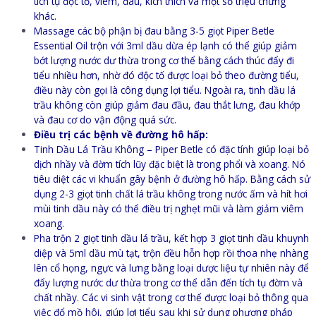
tích tụ độc tố, viêm, đau, kích thích và một số triệu chứng
khác.
Massage các bộ phận bị đau bằng 3-5 giọt Piper Betle
Essential Oil trộn với 3ml dầu dừa ép lạnh có thể giúp giảm
bớt lượng nước dư thừa trong cơ thể bằng cách thúc đẩy đi
tiểu nhiều hơn, nhờ đó độc tố được loại bỏ theo đường tiểu,
điều này còn gọi là công dụng lợi tiểu. Ngoài ra, tinh dầu lá
trầu không còn giúp giảm đau đầu, đau thắt lưng, đau khớp
và đau cơ do vận động quá sức.
Điều trị các bệnh về đường hô hấp:
Tinh Dầu Lá Trầu Không – Piper Betle có đặc tính giúp loại bỏ
dịch nhầy và đờm tích lũy đặc biệt là trong phổi và xoang. Nó
tiêu diệt các vi khuẩn gây bệnh ở đường hô hấp. Bằng cách sử
dụng 2-3 giọt tinh chất lá trầu không trong nước ấm và hít hơi
mùi tinh dầu này có thể điều trị nghẹt mũi và làm giảm viêm
xoang.
Pha trộn 2 giọt tinh dầu lá trầu, kết hợp 3 giọt tinh dầu khuynh
diệp và 5ml dầu mù tạt, trộn đều hỗn hợp rồi thoa nhẹ nhàng
lên cổ họng, ngực và lưng bằng loại dược liệu tự nhiên này để
đẩy lượng nước dư thừa trong cơ thể dẫn đến tích tụ đờm và
chất nhầy. Các vi sinh vật trong cơ thể được loại bỏ thông qua
việc đổ mồ hôi, giúp lợi tiểu sau khi sử dụng phương pháp