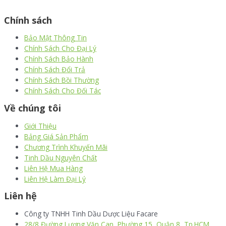
thiết kế website
|
chữ ký số Viettel
|
hóa đơn điện tử viettel
Chính sách
Bảo Mật Thông Tin
Chính Sách Cho Đại Lý
Chính Sách Bảo Hành
Chính Sách Đổi Trả
Chính Sách Bồi Thường
Chính Sách Cho Đối Tác
Về chúng tôi
Giới Thiệu
Bảng Giá Sản Phẩm
Chương Trình Khuyến Mãi
Tinh Dầu Nguyên Chất
Liên Hệ Mua Hàng
Liên Hệ Làm Đại Lý
Liên hệ
Công ty TNHH Tinh Dầu Dược Liệu Facare
28/8 Đường Lương Văn Can, Phường 15, Quận 8, Tp.HCM