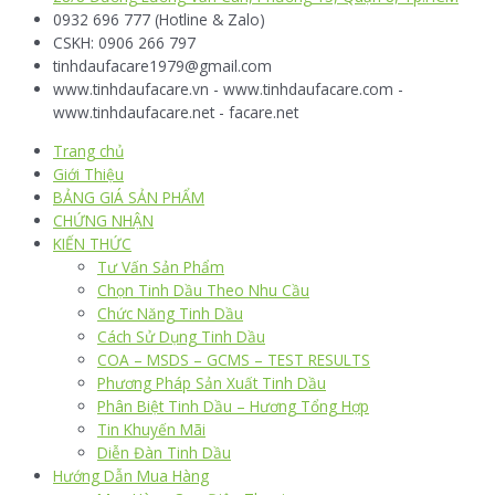
0932 696 777 (Hotline & Zalo)
CSKH: 0906 266 797
tinhdaufacare1979@gmail.com
www.tinhdaufacare.vn - www.tinhdaufacare.com -
www.tinhdaufacare.net - facare.net
Trang chủ
Giới Thiệu
BẢNG GIÁ SẢN PHẨM
CHỨNG NHẬN
KIẾN THỨC
Tư Vấn Sản Phẩm
Chọn Tinh Dầu Theo Nhu Cầu
Chức Năng Tinh Dầu
Cách Sử Dụng Tinh Dầu
COA – MSDS – GCMS – TEST RESULTS
Phương Pháp Sản Xuất Tinh Dầu
Phân Biệt Tinh Dầu – Hương Tổng Hợp
Tin Khuyến Mãi
Diễn Đàn Tinh Dầu
Hướng Dẫn Mua Hàng