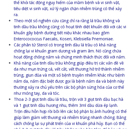
thể khỏi tác động nguy hiểm của mầm bệnh và vi sinh vật,
tiêu diệt vi sinh vật, xử lý ngăn chặn nhiễm trùng có thể xảy
ra.
Theo một số nghiên cứu cũng chỉ ra rằng lá trầu không và
tinh dầu trầu không cũng có hoạt tính diệt khuẩn đối với các vi
khuẩn gây bệnh đường tiết niệu khác nhau bao gồm
Enterocococcus Faecalis, Koseri, Klebsiella Pnemoniae.
Các phân tử Sterol có trong tinh dầu lá trầu có khả năng
chống lại vi khuẩn gram dương và gram âm. Nó cũng chứa
hoạt động chống nấm và chứng minh thách thức đối với nấm.
Khả năng của tinh dầu trầu không giúp điều trị các vấn đề về
da như mụn trứng cá, vết cắt, vết thương hở trở thành nhiễm
trùng, giun đũa và một số bệnh truyền nhiễm khác như bệnh
nấm da, nấm đặc biệt được gọi là bệnh nấm da và bệnh này
thường xảy ra chủ yếu trên các bộ phận sừng hóa của cơ thể
như móng tay, da và tóc.
Thoa 2-3 giọt tinh dầu lá trầu, trộn với 3 giọt tinh dầu bạc hà
và 1 giọt tinh dầu hương nhu, thêm 3ml dầu dừa ép lạnh.
Trộn đều hỗn hợp rồi bôi lên các bộ phận bị ảnh hưởng có thể
giúp làm giảm vết thương và nhiễm trùng nhanh chóng. Bằng
cách chống lại sự phát triển của vi khuẩn phá hủy. Bạn có thể