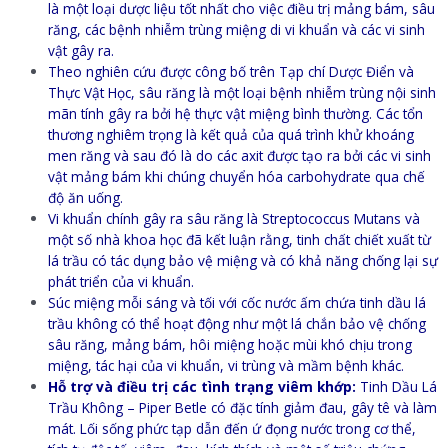
là một loại dược liệu tốt nhất cho việc điều trị mảng bám, sâu
răng, các bệnh nhiễm trùng miệng di vi khuẩn và các vi sinh
vật gây ra.
Theo nghiên cứu được công bố trên Tạp chí Dược Điển và
Thực Vật Học, sâu răng là một loại bệnh nhiễm trùng nội sinh
mãn tính gây ra bởi hệ thực vật miệng bình thường. Các tổn
thương nghiêm trọng là kết quả của quá trình khử khoáng
men răng và sau đó là do các axit được tạo ra bởi các vi sinh
vật mảng bám khi chúng chuyển hóa carbohydrate qua chế
độ ăn uống.
Vi khuẩn chính gây ra sâu răng là Streptococcus Mutans và
một số nhà khoa học đã kết luận rằng, tinh chất chiết xuất từ
lá trầu có tác dụng bảo vệ miệng và có khả năng chống lại sự
phát triển của vi khuẩn.
Súc miệng mỗi sáng và tối với cốc nước ấm chứa tinh dầu lá
trầu không có thể hoạt động như một lá chắn bảo vệ chống
sâu răng, mảng bám, hôi miệng hoặc mùi khó chịu trong
miệng, tác hại của vi khuẩn, vi trùng và mầm bệnh khác.
Hỗ trợ và điều trị các tình trạng viêm khớp:
Tinh Dầu Lá
Trầu Không – Piper Betle có đặc tính giảm đau, gây tê và làm
mát. Lối sống phức tạp dẫn đến ứ đọng nước trong cơ thể,