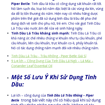
Piper Betle
: Tinh dầu lá trầu có công dụng sát khuẩn rất tốt.
Nó làm sạch da, loại bỏ nấm đặc biệt là các vùng da kín, vùng
da dễ bị tổn thương do nấm. Hiện nay có nhiều hãng dược
phẩm trên thế giới đã sử dụng tinh dầu lá trầu để pha chế
dung dịch vệ sinh cho phụ nữ, trẻ em. Cho vài giọt Tinh Dầu
Lá Trầu vào nước ấm để rửa vệ sinh hằng ngày.
Tinh Dầu Lá Trầu kháng sinh mạnh:
Tinh Dầu Lá Trầu có
khả năng ức chế nhiều chủng vi khuẩn như tụ cầu khuẩn, phế
cầu khuẩn, liên cầu khuẩn, trực khuẩn co-li, phẩy khuẩn tả.
Nó có tác dụng chống nấm mạnh đối với nhiều chủng nấm.
Tinh Dầu Lá Trầu - Trầu Không - Piper Betle Giá Sỉ
9 Lợi Ích – Công Dụng Của Tinh Dầu Lá Ngò – Lá Mùi –
Coriander Leaf Essential Oil
Ý
Một Số Lưu
Khi Sử Dụng Tinh
Dầu:
Lợi ích – công dụng của
Tinh Dầu Lá Trầu Không – Piper
trong bài viết này chỉ có hiệu quả khi sử dụng
Betle
tinh dầu thiên nhiên nguyên chất, không có tác