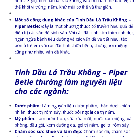
nhỏ 2-3 giọt tinh dầu lá trầu không vào bồn tắm để bảo vệ cơ
thể khỏi vi trùng, nấm, khử mùi cơ thể và thư giãn.
Một số công dụng khác của Tinh Dầu Lá Trầu Không –
Piper Betle:
Đây là một phương thuốc cổ truyền hiệu quả để
điều trị các vấn đề sinh sản. Với các đặc tính kích thích tình dục,
ngăn ngừa bệnh tiểu đường và các vấn đề về tiết niệu, táo
bón ở trẻ em với các đặc tính chữa bệnh, chứng hôi miệng
cũng như nhiều vấn đề khác.
Tinh Dầu Lá Trầu Không – Piper
Betle thường làm nguyên liệu
cho các ngành:
Dược phẩm:
Làm nguyên liệu dược phẩm, thảo dược thiên
nhiên, thuốc trị rôm sẩy, thuốc bôi ngoài da trị nấm.
Mỹ phẩm:
Làm nước hoa, sữa rửa mặt, nước xúc miệng, xà
phòng, dầu gội, kem dưỡng da, gel trị nấm, gel trị rôm sẩy.
Chăm sóc sức khỏe và làm đẹp:
Chăm sóc da, chăm sóc