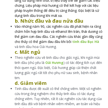
lắng sử dụng hình thức trị liệu thay thế để giảm các triệu
chứng. Liệu pháp mùi hương có thể kết hợp với các liệu
pháp truyền thống để điều trị căng thẳng. Đặc biệt là sử
dụng tinh dầu trong khi mát xa.
b. Nhức đầu và đau nửa đầu
Vào những năm 90, các nghiên cứu đã phát hiện ra rằng
chấm hỗn hợp tinh dầu và ethanol lên trán, thái dương có
thể giảm cơn đau đầu. Các nghiên cứu khác gần đây cũng
cho thấy có thể giảm đau đầu khi bôi
tinh dầu Bạc Hà
và tinh dầu hoa Oải Hương.
c. Mất ngủ
Theo nghiên cứu về tinh dầu cho giấc ngủ, khi ngửi mùi
tinh dầu (chủ yếu là
Oải Hương
) có tác động tích cực đến
thói quen ngủ. Đặc biệt, Oải hương giúp cải thiện chất
lượng giấc ngủ rất tốt cho phụ nữ sau sinh, bệnh nhân
tim.
d. Giảm viêm
Tinh dầu được đề xuất có thể chống viêm. Một số nghiên
cứu trong ống nghiệm cho thấy tinh dầu có tác dụng
chống viêm. Tuy nhiên, rất ít các nghiên cứu tác dụng của
tinh dầu đối với bệnh nhân viêm nhiễm, an toàn và hiệu