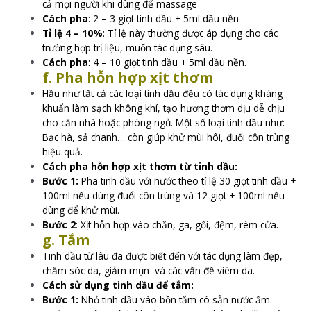
cả mọi người khi dùng để massage
Cách pha
: 2 – 3 giọt tinh dầu + 5ml dầu nền
Tỉ lệ 4 – 10%
: Tỉ lệ này thường được áp dụng cho các
trường hợp trị liệu, muốn tác dụng sâu.
Cách pha
: 4 – 10 giọt tinh dầu + 5ml dầu nền.
f. Pha hỗn hợp xịt thơm
Hầu như tất cả các loại tinh dầu đều có tác dụng kháng
khuẩn làm sạch không khí, tạo hương thơm dịu dễ chịu
cho căn nhà hoặc phòng ngủ. Một số loại tinh dầu như:
Bạc hà, sả chanh… còn giúp khử mùi hôi, đuổi côn trùng
hiệu quả.
Cách pha hỗn hợp xịt thơm từ tinh dầu:
Bước 1:
Pha tinh dầu với nước theo tỉ lệ 30 giọt tinh dầu +
100ml nếu dùng đuổi côn trùng và 12 giọt + 100ml nếu
dùng để khử mùi.
Bước 2
: Xịt hỗn hợp vào chăn, ga, gối, đệm, rèm cửa…
g. Tắm
Tinh dầu từ lâu đã được biết đến với tác dụng làm đẹp,
chăm sóc da, giảm mụn và các vấn đề viêm da.
Cách sử dụng tinh dầu để tắm:
Bước 1:
Nhỏ tinh dầu vào bồn tắm có sẵn nước ấm.