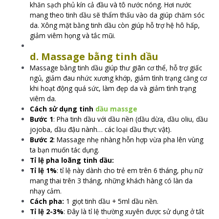
khăn sạch phủ kín cả đầu và tô nước nóng. Hơi nước
mang theo tinh dầu sẽ thẩm thấu vào da giúp chăm sóc
da. Xông mặt bằng tinh dầu còn giúp hỗ trợ hệ hô hấp,
giảm viêm họng và tắc mũi.
d. Massage bằng tinh dầu
Massage bằng tinh dầu giúp thư giãn cơ thể, hỗ trợ giấc
ngủ, giảm đau nhức xương khớp, giảm tình trạng căng cơ
khi hoạt động quá sức, làm đẹp da và giảm tình trạng
viêm da.
Cách sử dụng tinh
dầu massge
Bước 1
: Pha tinh dầu với dầu nền (dầu dừa, dầu oliu, dầu
jojoba, dầu đậu nành… các loại dầu thực vật).
Bước 2
: Massage nhẹ nhàng hỗn hợp vừa pha lên vùng
ta bạn muốn tác dụng.
Tỉ lệ pha loãng tinh dầu:
Tỉ lệ 1%
: tỉ lệ này dành cho trẻ em trên 6 tháng, phụ nữ
mang thai trên 3 tháng, những khách hàng có làn da
nhạy cảm.
Cách pha:
1 giọt tinh dầu + 5ml dầu nền.
Tỉ lệ 2-3%
: Đây là tỉ lệ thường xuyên được sử dụng ở tất