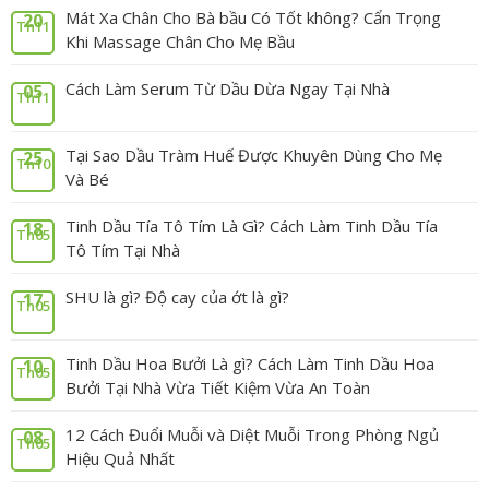
Mát Xa Chân Cho Bà bầu Có Tốt không? Cẩn Trọng
20
Th11
Khi Massage Chân Cho Mẹ Bầu
Cách Làm Serum Từ Dầu Dừa Ngay Tại Nhà
05
Th11
Tại Sao Dầu Tràm Huế Được Khuyên Dùng Cho Mẹ
25
Th10
Và Bé
Tinh Dầu Tía Tô Tím Là Gì? Cách Làm Tinh Dầu Tía
18
Th05
Tô Tím Tại Nhà
SHU là gì? Độ cay của ớt là gì?
17
Th05
Tinh Dầu Hoa Bưởi Là gì? Cách Làm Tinh Dầu Hoa
10
Th05
Bưởi Tại Nhà Vừa Tiết Kiệm Vừa An Toàn
12 Cách Đuổi Muỗi và Diệt Muỗi Trong Phòng Ngủ
08
Th05
Hiệu Quả Nhất