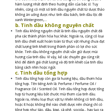
hàm lượng nhất định theo hướng dẫn của bác sĩ. Tuy
nhiên, cũng có một số tinh dầu nguyên chất từ dược thảo
không ăn uống được như: tinh dầu bách, tinh dầu lộc đề
xanh Wintergreen,…
b. Tinh dầu không nguyên chất
Tinh dầu không nguyên chất là tinh dầu nguyên chất đã
pha các thành phần hóa học khác. Ngoài ra, cũng có loại
tinh dầu chiết xuất hoàn toàn từ thực vật nhưng chưa đạt
chất lượng tinh khiết trong thành phần có lợi cho sức
khỏe. Tinh dầu không nguyên chất vẫn giữ được mùi
hương của tinh dầu. Vì vậy, kể các chuyên gia cũng rất
khó để đánh giá chất lượng và độ tinh khiết của tinh dầu
bằng cách nhìn hoặc ngửi.
c. Tinh dầu tổng hợp
Tinh dầu tổng hợp còn gọi là hương liệu, dầu thơm hóa
tổng hợp. Tên tiếng Anh là: Perfume / Perfume Oil /
Fragrance Oil / Scented Oil. Tinh dầu tổng hợp được tổng
hợp từ hương liệu bắt chước mùi thơm của tinh dầu.
Ngoài ra, nhiều loại thực vật tự nhiên không có tinh dầu,
hoặc ít hoặc không thể nào chiết được nên chúng chỉ có
tổng hợp như: táo, dâu, kiwi, cà phê, socola,.. hay tạo ra