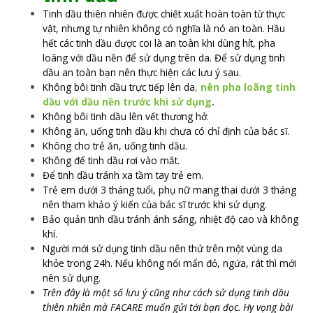
Tinh dầu thiên nhiên được chiết xuất hoàn toàn từ thực
vật, nhưng tự nhiên không có nghĩa là nó an toàn. Hầu
hết các tinh dầu được coi là an toàn khi dùng hít, pha
loãng với dầu nền để sử dụng trên da. Để sử dụng tinh
dầu an toàn bạn nên thực hiện các lưu ý sau.
Không bôi tinh dầu trực tiếp lên da
,
nên pha loãng tinh
dầu với dầu nền trước khi sử dụng
.
Không bôi tinh dầu lên vết thương hở.
Không ăn, uống tinh dầu khi chưa có chỉ định của bác sĩ.
Không cho trẻ ăn, uống tinh dầu.
Không để tinh dầu rơi vào mắt.
Để tinh dầu tránh xa tầm tay trẻ em.
Trẻ em dưới 3 tháng tuổi, phụ nữ mang thai dưới 3 tháng
nên tham khảo ý kiến của bác sĩ trước khi sử dụng.
Bảo quản tinh dầu tránh ánh sáng, nhiệt độ cao và không
khí.
Người mới sử dụng tinh dầu nên thử trên một vùng da
khỏe trong 24h. Nếu không nổi mẩn đỏ, ngứa, rát thì mới
nên sử dụng.
Trên đây là một số lưu ý cũng như cách sử dụng tinh dầu
thiên nhiên mà FACARE muốn gửi tới bạn đọc. Hy vọng bài