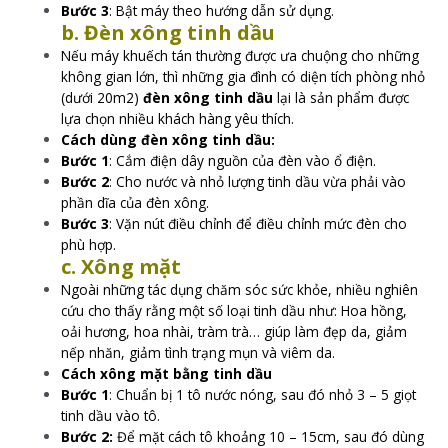
Bước 3
: Bật máy theo hướng dẫn sử dụng.
b. Đèn xông tinh dầu
Nếu máy khuếch tán thường được ưa chuộng cho những
không gian lớn, thì những gia đình có diện tích phòng nhỏ
(dưới 20m2)
đèn xông tinh dầu
lại là sản phẩm được
lựa chọn nhiều khách hàng yêu thích.
Cách dùng đèn xông tinh dầu:
Bước 1
: Cắm điện dây nguồn của đèn vào ổ điện.
Bước 2
: Cho nước và nhỏ lượng tinh dầu vừa phải vào
phần dĩa của đèn xông.
Bước 3
: Vặn nút điều chỉnh để điều chỉnh mức đèn cho
phù hợp.
c. Xông mặt
Ngoài những tác dụng chăm sóc sức khỏe, nhiều nghiên
cứu cho thấy rằng một số loại tinh dầu như: Hoa hồng,
oải hương, hoa nhài, tràm trà… giúp làm đẹp da, giảm
nếp nhăn, giảm tình trạng mụn và viêm da.
Cách xông mặt bằng tinh dầu
Bước 1
: Chuẩn bị 1 tô nước nóng, sau đó nhỏ 3 – 5 giọt
tinh dầu vào tô.
Bước 2:
Để mặt cách tô khoảng 10 – 15cm, sau đó dùng