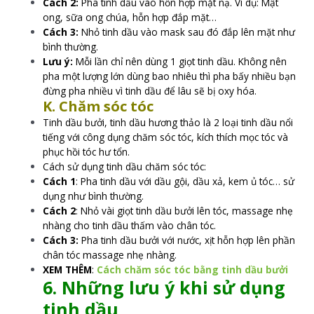
Cách 2:
Pha tinh dầu vào hỗn hợp mặt nạ. Ví dụ: Mật
ong, sữa ong chúa, hỗn hợp đắp mặt…
Cách 3:
Nhỏ tinh dầu vào mask sau đó đắp lên mặt như
bình thường.
Lưu ý:
Mỗi lần chỉ nên dùng 1 giọt tinh dầu. Không nên
pha một lượng lớn dùng bao nhiêu thì pha bấy nhiều bạn
đừng pha nhiều vì tinh dầu để lâu sẽ bị oxy hóa.
K. Chăm sóc tóc
Tinh dầu bưởi, tinh dầu hương thảo là 2 loại tinh dầu nổi
tiếng với công dụng chăm sóc tóc, kích thích mọc tóc và
phục hồi tóc hư tổn.
Cách sử dụng tinh dầu chăm sóc tóc:
Cách 1
: Pha tinh dầu với dầu gội, dầu xả, kem ủ tóc… sử
dụng như bình thường.
Cách 2
: Nhỏ vài giọt tinh dầu bưởi lên tóc, massage nhẹ
nhàng cho tinh dầu thấm vào chân tóc.
Cách 3:
Pha tinh dầu bưởi với nước, xịt hỗn hợp lên phần
chân tóc massage nhẹ nhàng.
XEM THÊM
:
Cách chăm sóc tóc bằng tinh dầu bưởi
6. Những lưu ý khi sử dụng
tinh dầu