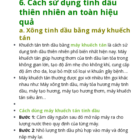
6. Cách sử dụng tinh dầu
thiên nhiên an toàn hiệu
quả
a. Xông tinh dầu bằng máy khuếch
tán
Khuếch tán tinh dầu bằng
máy khuếch tán
là cách sử
dụng tinh dầu thiên nhiên phổ biến nhất hiện nay. Máy
khuếch tán giúp hương thơm của tinh dầu lan tỏa trong
không gian lớn, tạo độ ẩm nhẹ cho không khí, cung cấp
độ ẩm cho da, loại bỏ một số loại vi khuẩn gây bệnh….
Máy khuếch tán thường được gọi với nhiều tên gọi khác
nhau như: Máy xông tinh dầu, máy tỏa hương máy tinh
dầu, máy tạo hương, máy tạo hương thơm, máy khuếch
tán siêu âm…
Cách dùng máy khuếch tán tinh dầu
Bước 1:
Cắm dây nguồn sau đó mở nắp máy ra cho
lượng nước theo quy định của từng máy.
Bước 2
: Nhỏ lượng tinh dầu phù hợp vào máy và đóng
nắp máy lại.