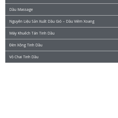
Dầu Massage
Nguyên Liệu Sản Xuất Dầu Gió – Dầu Viêm Xoang
Máy Khuếch Tán Tinh Dầu
Đèn Xông Tinh Dầu
Vỏ Chai Tinh Dầu