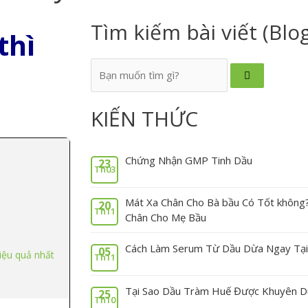
Tìm kiếm bài viết (Blo
thì
KIẾN THỨC
Chứng Nhận GMP Tinh Dầu
23
Th03
Mát Xa Chân Cho Bà bầu Có Tốt không
20
Th11
Chân Cho Mẹ Bầu
Cách Làm Serum Từ Dầu Dừa Ngay Tại
05
hiệu quả nhất
Th11
Tại Sao Dầu Tràm Huế Được Khuyên D
25
Th10