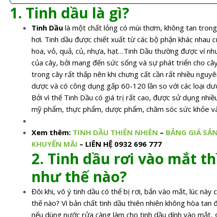
1. Tinh dầu là gì?
Tinh Dầu
là một chất lỏng có mùi thơm, không tan tron
hơi. Tinh dầu được chiết xuất từ các bộ phận khác nhau c
hoa, vỏ, quả, củ, nhựa, hạt…Tinh Dầu thường được ví n
của cây, bởi mang đến sức sống và sự phát triển cho cây,
trong cây rất thấp nên khi chưng cất cần rất nhiều nguyê
dược và có công dụng gấp 60-120 lần so với các loại dượ
Bởi vì thế Tinh Dầu có giá trị rất cao, được sử dụng nhi
mỹ phẩm, thực phẩm, dược phẩm, chăm sóc sức khỏe và
Xem thêm:
TINH DẦU THIÊN NHIÊN
–
BẢNG GIÁ SẢ
KHUYẾN MÃI
– LIÊN HỆ 0932 696 777
2. Tinh dầu rơi vào mắt th
như thế nào?
Đôi khi, vô ý tinh dầu có thể bị rơi, bắn vào mắt, lúc này 
thế nào? Vì bản chất tinh dầu thiên nhiên không hòa tan 
nếu dùng nước rửa càng làm cho tinh dầu dính vào mắt, 