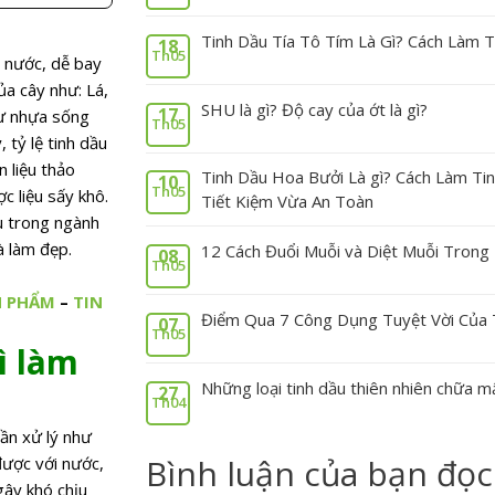
Tinh Dầu Tía Tô Tím Là Gì? Cách Làm T
18
Th05
g nước, dễ bay
ủa cây như: Lá,
SHU là gì? Độ cay của ớt là gì?
17
hư nhựa sống
Th05
 tỷ lệ tinh dầu
n liệu thảo
Tinh Dầu Hoa Bưởi Là gì? Cách Làm Ti
10
Th05
c liệu sấy khô.
Tiết Kiệm Vừa An Toàn
ều trong ngành
 làm đẹp.
12 Cách Đuổi Muỗi và Diệt Muỗi Tron
08
Th05
N PHẨM
–
TIN
Điểm Qua 7 Công Dụng Tuyệt Vời Của 
07
Th05
ì làm
Những loại tinh dầu thiên nhiên chữa m
27
Th04
cần xử lý như
Bình luận của bạn đọc
được với nước,
gây khó chịu