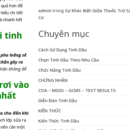
 quả hơn để
admin
trong
Sự Khác Biệt Giữa Thuốc Trừ 
iểu chi tiết
Cơ
và nhanh hết
Chuyên mục
i tinh
Cách Sử Dụng Tinh Dầu
 pha loãng sẽ
Chọn Tinh Dầu Theo Nhu Cầu
chắn gây ra
 thận không để
Chức Năng Tinh Dầu
CHỨNG NHẬN
 rơi vào
COA – MSDS – GCMS – TEST RESULTS
nhất
Diễn Đàn Tinh Dầu
KIẾN THỨC
a cho đến khi
ch lớp sữa ra
Kiến Thức Tinh Dầu
n nên cần một