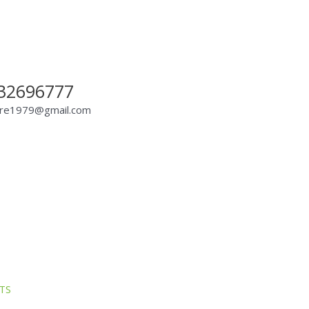
32696777
are1979@gmail.com
TS