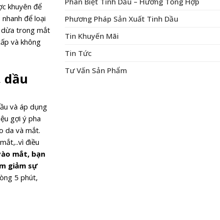
Phân Biệt Tinh Dầu – Hương Tổng Hợp
c khuyên để
nhanh để loại
Phương Pháp Sản Xuất Tinh Dầu
u dừa trong mắt
Tin Khuyến Mãi
 cấp và không
Tin Tức
Tư Vấn Sản Phẩm
, dầu
dầu và áp dụng
ệu gợi ý pha
o da và mắt.
ắt,..vì điều
vào mắt, bạn
àm giảm sự
òng 5 phút,