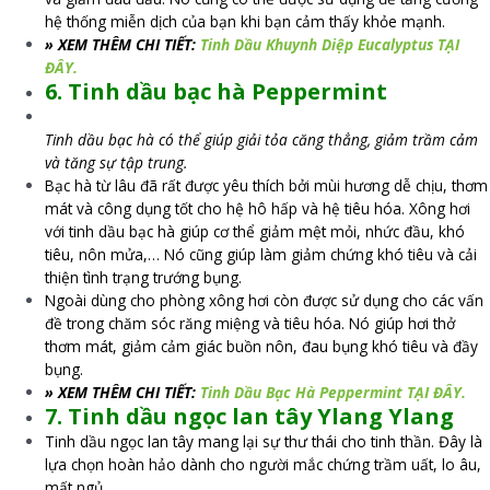
hệ thống miễn dịch của bạn khi bạn cảm thấy khỏe mạnh.
» XEM THÊM CHI TIẾT:
Tinh Dầu Khuynh Diệp Eucalyptus TẠI
ĐÂY.
6. Tinh dầu bạc hà Peppermint
Tinh dầu bạc hà có thể giúp giải tỏa căng thẳng, giảm trầm cảm
và tăng sự tập trung.
Bạc hà từ lâu đã rất được yêu thích bởi mùi hương dễ chịu, thơm
mát và công dụng tốt cho hệ hô hấp và hệ tiêu hóa. Xông hơi
với tinh dầu bạc hà giúp cơ thể giảm mệt mỏi, nhức đầu, khó
tiêu, nôn mửa,… Nó cũng giúp làm giảm chứng khó tiêu và cải
thiện tình trạng trướng bụng.
Ngoài dùng cho phòng xông hơi còn được sử dụng cho các vấn
đề trong chăm sóc răng miệng và tiêu hóa. Nó giúp hơi thở
thơm mát, giảm cảm giác buồn nôn, đau bụng khó tiêu và đầy
bụng.
» XEM THÊM CHI TIẾT:
Tinh Dầu Bạc Hà Peppermint TẠI ĐÂY.
7. Tinh dầu ngọc lan tây Ylang Ylang
Tinh dầu ngọc lan tây mang lại sự thư thái cho tinh thần. Đây là
lựa chọn hoàn hảo dành cho người mắc chứng trầm uất, lo âu,
mất ngủ…