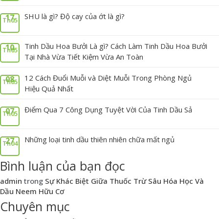
SHU là gì? Độ cay của ớt là gì?
17
Th05
Tinh Dầu Hoa Bưởi Là gì? Cách Làm Tinh Dầu Hoa Bưởi
10
Th05
Tại Nhà Vừa Tiết Kiệm Vừa An Toàn
12 Cách Đuổi Muỗi và Diệt Muỗi Trong Phòng Ngủ
08
Th05
Hiệu Quả Nhất
Điểm Qua 7 Công Dụng Tuyệt Vời Của Tinh Dầu Sả
07
Th05
Những loại tinh dầu thiên nhiên chữa mất ngủ
27
Th04
Bình luận của bạn đọc
admin
trong
Sự Khác Biệt Giữa Thuốc Trừ Sâu Hóa Học Và
Dầu Neem Hữu Cơ
Chuyên mục