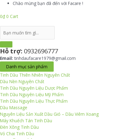
Skip
Chào mừng bạn đã đến với Facare !
to
content
0
₫
0
Cart
Search
...
Hỗ trợ:
0932696777
Email:
tinhdaufacare1979@gmail.com
Danh mục sản phẩm
Tinh Dầu Thiên Nhiên Nguyên Chất
Dầu Nền Nguyên Chất
Tinh Dầu Nguyên Liệu Dược Phẩm
Tinh Dầu Nguyên Liệu Mỹ Phẩm
Tinh Dầu Nguyên Liệu Thực Phẩm
Dầu Massage
Nguyên Liệu Sản Xuất Dầu Gió – Dầu Viêm Xoang
Máy Khuếch Tán Tinh Dầu
Đèn Xông Tinh Dầu
Vỏ Chai Tinh Dầu