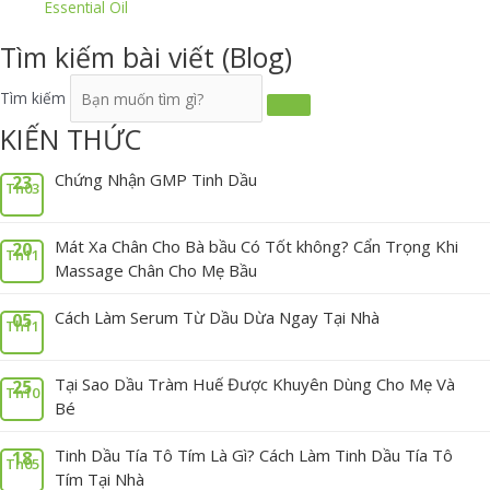
Essential Oil
Tìm kiếm bài viết (Blog)
Tìm kiếm
KIẾN THỨC
Chứng Nhận GMP Tinh Dầu
23
Th03
Mát Xa Chân Cho Bà bầu Có Tốt không? Cẩn Trọng Khi
20
Th11
Massage Chân Cho Mẹ Bầu
Cách Làm Serum Từ Dầu Dừa Ngay Tại Nhà
05
Th11
Tại Sao Dầu Tràm Huế Được Khuyên Dùng Cho Mẹ Và
25
Th10
Bé
Tinh Dầu Tía Tô Tím Là Gì? Cách Làm Tinh Dầu Tía Tô
18
Th05
Tím Tại Nhà