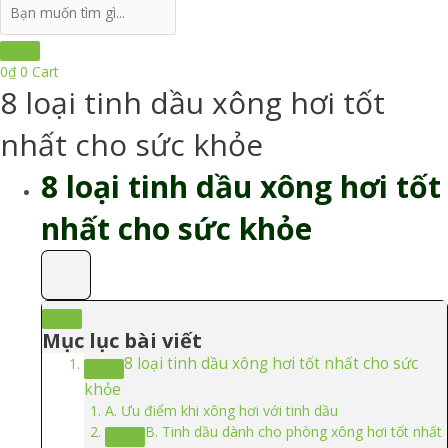
Search
...
0
₫
0
Cart
8 loại tinh dầu xông hơi tốt
nhất cho sức khỏe
8 loại tinh dầu xông hơi tốt
nhất cho sức khỏe
Mục lục bài viết
8 loại tinh dầu xông hơi tốt nhất cho sức
khỏe
A. Ưu điểm khi xông hơi với tinh dầu
B. Tinh dầu dành cho phòng xông hơi tốt nhất