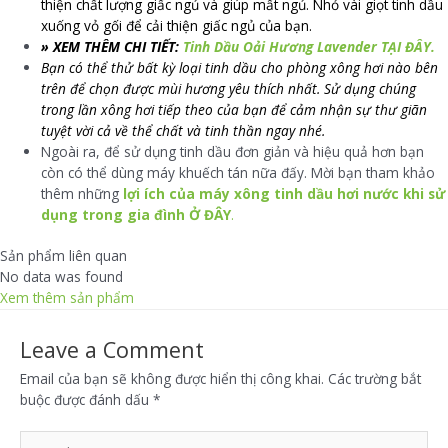
thiện chất lượng giấc ngủ và giúp mất ngủ. Nhỏ vài giọt tinh dầu
xuống vỏ gối để cải thiện giấc ngủ của bạn.
» XEM THÊM CHI TIẾT:
Tinh Dầu Oải Hương Lavender TẠI ĐÂY.
Bạn có thể thử bất kỳ loại tinh dầu cho phòng xông hơi nào bên
trên để chọn được mùi hương yêu thích nhất. Sử dụng chúng
trong lần xông hơi tiếp theo của bạn để cảm nhận sự thư giãn
tuyệt vời cả về thể chất và tinh thần ngay nhé.
Ngoài ra, để sử dụng tinh dầu đơn giản và hiệu quả hơn bạn
còn có thể dùng máy khuếch tán nữa đấy. Mời bạn tham khảo
thêm những
lợi ích của máy xông tinh dầu hơi nước khi sử
dụng trong gia đình Ở ĐÂY
.
Sản phẩm liên quan
No data was found
Xem thêm sản phẩm
Leave a Comment
Email của bạn sẽ không được hiển thị công khai.
Các trường bắt
buộc được đánh dấu
*
Type