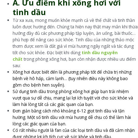
A. Ưu điểm khi xông hơi với
tinh dầu
Từ xa xưa, mong muốn khỏe mạnh cả về thể chất và tinh thần
luôn được hướng đến. Chúng ta hiện nay thật may mắn khi thừa
hưởng đầy đủ các phương pháp tập luyện, ăn uống, bài thuốc…
phù hợp để nâng cao sức khỏe. Tinh dầu của những thảo mộc
thơm được xem là đắt giá vì mùi hương ngây ngất và tác dụng
tốt cho sức khỏe. Đặc biệt khi dùng
tinh dầu nguyên
chất
trong phòng xông hơi, bạn còn nhận được nhiều ưu điểm
sau:
Xông hơi được biết đến là phương pháp tốt để chữa trị những
bệnh về hô hấp, cảm lạnh… (tuy nhiên điều này không bao
gồm cho bệnh hen suyễn).
Sử dụng tinh dầu trong phòng xông hơi giúp bạn trải nhiệm
vượt qua sự dễ chịu, mang lại lợi ích tuyệt vời cho sức khỏe và
làm hài lòng tất cả các giác quan của bạn.
Đơn giản bằng cách nhỏ khoảng 6-12 giọt tinh dầu và tận
hường. Một số tinh dầu với mùi hương dễ chịu có thể làm hài
lòng các giác quan của bạn.
Có rất nhiều người là fan của các loại tinh dầu và đã cảm nhận
được những lợi ích tích cực về sức khỏe và tinh dầu.