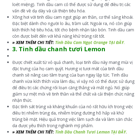
loét miệng). Tinh dầu cam có thể được sử dụng để điều trị các
vấn đề về dạ dày và cải thiện tiêu hóa.
Xông hơi với tinh dầu cam ngọt giúp an thần, cơ thể sảng khoái.
Đặc biệt dành cho người lo âu, trầm uất. Ngoài ra, nó còn giúp
kích thích hệ tiêu hóa, tốt cho bệnh nhận táo bón. Tinh dầu cam
còn được biết đến với khả năng khử trùng rất tốt.
» XEM THÊM CHI TIẾT:
Tinh Dầu Cam Ngọt Orange TẠI ĐÂY
.
3. Tinh dầu chanh tươi Lemon
Được chiết xuất từ ​​vỏ quả chanh, loại tinh dầu này mang mùi vị
đặc trưng của họ cam quýt. Hương vị tươi mát của tinh dầu
chanh sẽ nâng cao tâm trạng của bạn ngay lập tức. Tinh dầu
chanh vừa kích thích vừa làm dịu, vì vậy nó có thể được sử dụng
để điều trị các chứng rối loạn căng thẳng và mất ngủ. Nó giúp
giảm sự mệt mỏi về tinh thần và thể chất và cải thiện chức năng
nhận thức.
Đặc tính sát trùng và kháng khuẩn của nó rất hữu ích trong việc
điều trị nhiễm trùng da, nhiễm trùng đường hô hấp và khử
trùng bề mặt. Hiệu quả trong việc làm sạch da và làm săn chắc
da được yêu thích trong nghành mỹ phẩm.
» XEM THÊM CHI TIẾT:
Tinh Dầu Chanh Tươi Lemon TẠI ĐÂY.