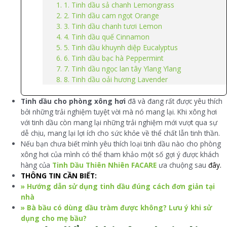
1. Tinh dầu sả chanh Lemongrass
2. Tinh dầu cam ngọt Orange
3. Tinh dầu chanh tươi Lemon
4. Tinh dầu quế Cinnamon
5. Tinh dầu khuynh diệp Eucalyptus
6. Tinh dầu bạc hà Peppermint
7. Tinh dầu ngọc lan tây Ylang Ylang
8. Tinh dầu oải hương Lavender
Tinh dầu cho phòng xông hơi
đã và đang rất được yêu thích
bởi những trải nghiệm tuyệt vời mà nó mang lại. Khi xông hơi
với tinh dầu còn mang lại những trải nghiệm mới vượt qua sự
dễ chịu, mang lại lợi ích cho sức khỏe về thể chất lẫn tinh thần.
Nếu bạn chưa biết mình yêu thích loại tinh dầu nào cho phòng
xông hơi của mình có thể tham khảo một số gợi ý được khách
hàng của
Tinh Dầu Thiên Nhiên FACARE
ưa chuộng sau
đây.
THÔNG TIN CẦN BIẾT:
» Hướng dẫn sử dụng tinh dầu đúng cách đơn giản tại
nhà
» Bà bầu có dùng dầu tràm được không? Lưu ý khi sử
dụng cho mẹ bầu?