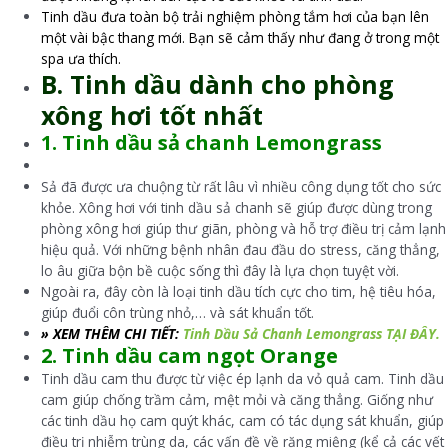
Tinh dầu đưa toàn bộ trải nghiệm phòng tắm hơi của bạn lên
một vài bậc thang mới. Bạn sẽ cảm thấy như đang ở trong một
spa ưa thích.
B. Tinh dầu dành cho phòng
xông hơi tốt nhất
1. Tinh dầu sả chanh Lemongrass
Sả đã được ưa chuộng từ rất lâu vì nhiều công dụng tốt cho sức
khỏe. Xông hơi với tinh dầu sả chanh sẽ giúp được dùng trong
phòng xông hơi giúp thư giãn, phòng và hỗ trợ điều trị cảm lạnh
hiệu quả. Với những bệnh nhân đau đầu do stress, căng thẳng,
lo âu giữa bộn bề cuộc sống thì đây là lựa chọn tuyệt vời.
Ngoài ra, đây còn là loại tinh dầu tích cực cho tim, hệ tiêu hóa,
giúp đuổi côn trùng nhỏ,… và sát khuẩn tốt.
» XEM THÊM CHI TIẾT:
Tinh Dầu Sả Chanh Lemongrass TẠI ĐÂY.
2. Tinh dầu cam ngọt Orange
Tinh dầu cam thu được từ việc ép lạnh da vỏ quả cam. Tinh dầu
cam giúp chống trầm cảm, mệt mỏi và căng thẳng. Giống như
các tinh dầu họ cam quýt khác, cam có tác dụng sát khuẩn, giúp
điều trị nhiễm trùng da, các vấn đề về răng miệng (kể cả các vết