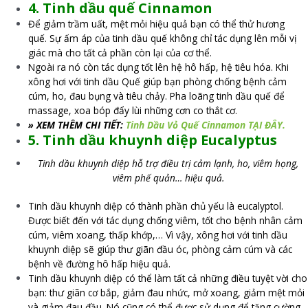
4. Tinh dầu quế Cinnamon
Để giảm trầm uất, mệt mỏi hiệu quả bạn có thể thử hương
quế. Sự ấm áp của tinh dầu quế không chỉ tác dụng lên mỗi vị
giác mà cho tất cả phần còn lại của cơ thể.
Ngoài ra nó còn tác dụng tốt lên hệ hô hấp, hệ tiêu hóa. Khi
xông hơi với tinh dầu Quế giúp bạn phòng chống bệnh cảm
cúm, ho, đau bụng và tiêu chảy. Pha loãng tinh dầu quế để
massage, xoa bóp đẩy lùi những cơn co thắt cơ.
» XEM THÊM CHI TIẾT:
Tinh Dầu Vỏ Quế Cinnamon TẠI ĐÂY.
5. Tinh dầu khuynh diệp Eucalyptus
Tinh dầu khuynh diệp hỗ trợ điều trị cảm lạnh, ho, viêm họng,
viêm phế quản… hiệu quả.
Tinh dầu khuynh diệp có thành phần chủ yếu là eucalyptol.
Được biết đến với tác dụng chống viêm, tốt cho bệnh nhân cảm
cúm, viêm xoang, thấp khớp,… Vì vậy, xông hơi với tinh dầu
khuynh diệp sẽ giúp thư giãn đầu óc, phòng cảm cúm và các
bệnh về đường hô hấp hiệu quả.
Tinh dầu khuynh diệp có thể làm tất cả những điều tuyệt vời cho
bạn: thư giãn cơ bắp, giảm đau nhức, mở xoang, giảm mệt mỏi
và giảm đau đầu. Nó cũng có thể được sử dụng để tăng cường