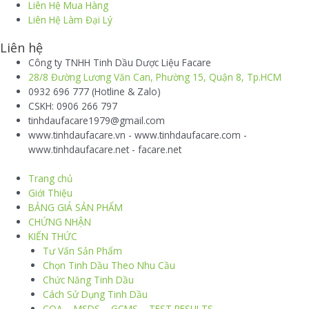
Liên Hệ Mua Hàng
Liên Hệ Làm Đại Lý
Liên hệ
Công ty TNHH Tinh Dầu Dược Liệu Facare
28/8 Đường Lương Văn Can, Phường 15, Quận 8, Tp.HCM
0932 696 777 (Hotline & Zalo)
CSKH: 0906 266 797
tinhdaufacare1979@gmail.com
www.tinhdaufacare.vn - www.tinhdaufacare.com -
www.tinhdaufacare.net - facare.net
Trang chủ
Giới Thiệu
BẢNG GIÁ SẢN PHẨM
CHỨNG NHẬN
KIẾN THỨC
Tư Vấn Sản Phẩm
Chọn Tinh Dầu Theo Nhu Cầu
Chức Năng Tinh Dầu
Cách Sử Dụng Tinh Dầu
COA – MSDS – GCMS – TEST RESULTS