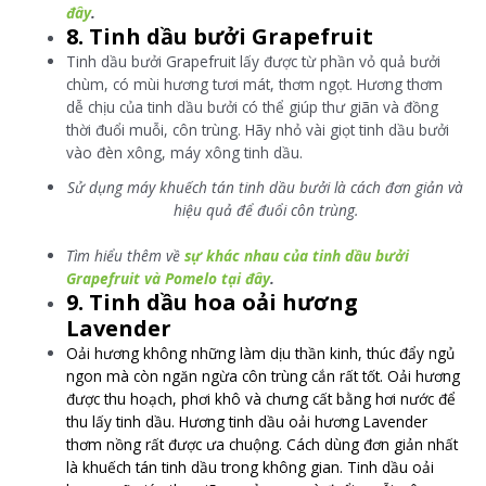
đây
.
8. Tinh dầu bưởi Grapefruit
Tinh dầu bưởi Grapefruit lấy được từ phần vỏ quả bưởi
chùm, có mùi hương tươi mát, thơm ngọt. Hương thơm
dễ chịu của tinh dầu bưởi có thể giúp thư giãn và đồng
thời đuổi muỗi, côn trùng. Hãy nhỏ vài giọt tinh dầu bưởi
vào đèn xông, máy xông tinh dầu.
Sử dụng máy khuếch tán tinh dầu bưởi là cách đơn giản và
hiệu quả để đuổi côn trùng.
Tìm hiểu thêm về
sự khác nhau của tinh dầu bưởi
Grapefruit và Pomelo tại đây
.
9. Tinh dầu hoa oải hương
Lavender
Oải hương không những làm dịu thần kinh, thúc đẩy ngủ
ngon mà còn ngăn ngừa côn trùng cắn rất tốt. Oải hương
được thu hoạch, phơi khô và chưng cất bằng hơi nước để
thu lấy tinh dầu. Hương tinh dầu oải hương Lavender
thơm nồng rất được ưa chuộng. Cách dùng đơn giản nhất
là khuếch tán tinh dầu trong không gian. Tinh dầu oải