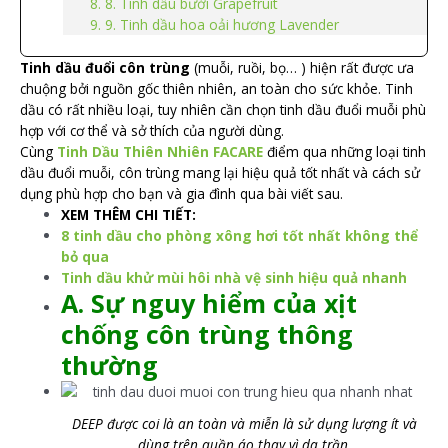
8. Tinh dầu bưởi Grapefruit
9. Tinh dầu hoa oải hương Lavender
Tinh dầu đuổi côn trùng
(muỗi, ruồi, bọ… ) hiện rất được ưa
chuộng bởi nguồn gốc thiên nhiên, an toàn cho sức khỏe. Tinh
dầu có rất nhiều loại, tuy nhiên cần chọn tinh dầu đuổi muỗi phù
hợp với cơ thể và sở thích của người dùng.
Cùng
Tinh Dầu Thiên Nhiên FACARE
điểm qua những loại tinh
dầu đuổi muỗi, côn trùng mang lại hiệu quả tốt nhất và cách sử
dụng phù hợp cho bạn và gia đình qua bài viết sau.
XEM THÊM CHI TIẾT:
8 tinh dầu cho phòng xông hơi tốt nhất không thể
bỏ qua
Tinh dầu khử mùi hôi nhà vệ sinh hiệu quả nhanh
A. Sự nguy hiểm của xịt
chống côn trùng thông
thường
DEEP được coi là an toàn và miễn là sử dụng lượng ít và
dùng trên quần áo thay vì da trần.