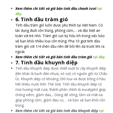
Xem thêm chi tiết và giá bán tinh dầu chanh tươi
tại
đây
.
6. Tinh dầu tràm gió
Tinh dầu tràm gió luôn được yêu thích tại Việt Nam. Có
tác dụng đuổi côn trùng, phòng cảm,… và đặc biệt an
toàn với trẻ nhỏ. Tràm gió cực kỳ hữu ích trong việc bảo
vệ bạn khỏi nhiều loại côn trùng. Pha 10 giọt tinh dầu
tràm gió với 1/4 chén dầu nền để bôi lên da trước khi ra
ngoài.
Xem thêm chi tiết và giá bán tinh dầu tràm gió
tại đây
.
7. Tinh dầu khuynh diệp
Tinh dầu khuynh diệp được chiết xuất từ cây khuynh diệp
(tên khác là bạch đàn nhựa, vỏ sợi) có nguồn gốc từ Châu
Úc. Khuynh diệp có khoảng 200 loại và được trồng ở hầu
hết nhiều nước trên Thế Giới. Tinh dầu khuynh diệp có
mùi hương mát rượi, thành phần chính là eucalyptol giúp
chống viêm, giảm đau,.. Dùng để xông, tắm và mát-xa
giúp phòng cảm, giảm đau cơ,… và bảo vệ bạn khỏi côn
trùng.
Xem thêm chi tiết và giá bán tinh dầu khuynh diệp
tại