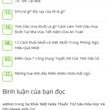
Tô Tím Tại Nhà
SHU là gì? Độ cay của ớt là gì?
17
Th05
Tinh Dầu Hoa Bưởi Là gì? Cách Làm Tinh Dầu Hoa
10
Th05
Bưởi Tại Nhà Vừa Tiết Kiệm Vừa An Toàn
12 Cách Đuổi Muỗi và Diệt Muỗi Trong Phòng Ngủ
08
Th05
Hiệu Quả Nhất
Điểm Qua 7 Công Dụng Tuyệt Vời Của Tinh Dầu Sả
07
Th05
Những loại tinh dầu thiên nhiên chữa mất ngủ
27
Th04
Bình luận của bạn đọc
admin
trong
Sự Khác Biệt Giữa Thuốc Trừ Sâu Hóa Học Và
Dầu Neem Hữu Cơ