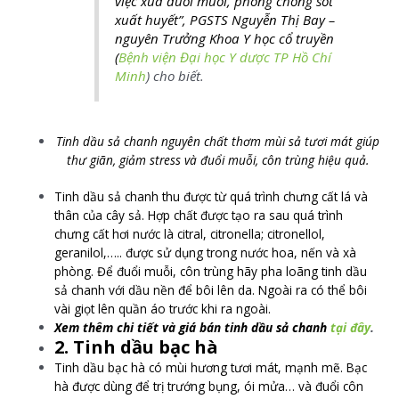
việc xua đuổi muỗi, phòng chống sốt
xuất huyết”, PGSTS Nguyễn Thị Bay –
nguyên Trưởng Khoa Y học cổ truyền
(
Bệnh viện Đại học Y dược TP Hồ Chí
Minh
) cho biết.
Tinh dầu sả chanh nguyên chất thơm mùi sả tươi mát giúp
thư giãn, giảm stress và đuổi muỗi, côn trùng hiệu quả.
Tinh dầu sả chanh thu được từ quá trình chưng cất lá và
thân của cây sả. Hợp chất được tạo ra sau quá trình
chưng cất hơi nước là citral, citronella; citronellol,
geranilol,….. được sử dụng trong nước hoa, nến và xà
phòng. Để đuổi muỗi, côn trùng hãy pha loãng tinh dầu
sả chanh với dầu nền để bôi lên da. Ngoài ra có thể bôi
vài giọt lên quần áo trước khi ra ngoài.
Xem thêm chi tiết và giá bán tinh dầu sả chanh
tại đây
.
2. Tinh dầu bạc hà
Tinh dầu bạc hà có mùi hương tươi mát, mạnh mẽ. Bạc
hà được dùng để trị trướng bụng, ói mửa… và đuổi côn