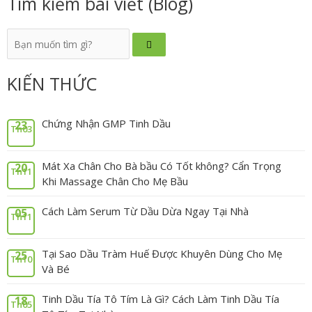
Tìm kiếm bài viết (Blog)
KIẾN THỨC
Chứng Nhận GMP Tinh Dầu
23
Th03
Mát Xa Chân Cho Bà bầu Có Tốt không? Cẩn Trọng
20
Th11
Khi Massage Chân Cho Mẹ Bầu
Cách Làm Serum Từ Dầu Dừa Ngay Tại Nhà
05
Th11
Tại Sao Dầu Tràm Huế Được Khuyên Dùng Cho Mẹ
25
Th10
Và Bé
Tinh Dầu Tía Tô Tím Là Gì? Cách Làm Tinh Dầu Tía
18
Th05