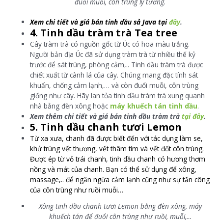
đuổi muỗi, côn trùng lý tưởng.
Xem chi tiết và giá bán tinh dầu sả Java tại
đây
.
4. Tinh dầu tràm trà Tea tree
Cây tràm trà có nguồn gốc từ Úc có hoa màu trắng.
Người bản địa Úc đã sử dụng tràm trà từ nhiều thế kỷ
trước để sát trùng, phòng cảm,.. Tinh dầu tràm trà được
chiết xuất từ cành lá của cây. Chúng mang đặc tính sát
khuẩn, chống cảm lạnh,… và còn đuổi muỗi, côn trùng
giống như cây. Hãy lan tỏa tinh dầu tràm trà xung quanh
nhà bằng đèn xông hoặc
máy khuếch tán tinh dầu
.
Xem thêm chi tiết và giá bán tinh dầu tràm trà
tại đây
.
5. Tinh dầu chanh tươi Lemon
Từ xa xưa, chanh đã được biết đến với tác dụng làm se,
khử trùng vết thương, vết thâm tím và vết đốt côn trùng.
Được ép từ vỏ trái chanh, tinh dầu chanh có hương thơm
nồng và mát của chanh. Bạn có thể sử dụng để xông,
massage,.. để ngăn ngừa cảm lạnh cũng như sự tấn công
của côn trùng như ruồi muỗi…
Xông tinh dầu chanh tươi Lemon bằng đèn xông, máy
khuếch tán để đuổi côn trùng như ruồi, muỗi,…