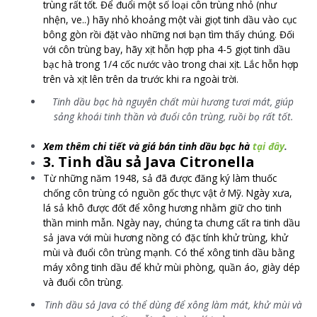
trùng rất tốt. Để đuổi một số loại côn trùng nhỏ (như
nhện, ve..) hãy nhỏ khoảng một vài giọt tinh dầu vào cục
bông gòn rồi đặt vào những nơi bạn tìm thấy chúng. Đối
với côn trùng bay, hãy xịt hỗn hợp pha 4-5 giọt tinh dầu
bạc hà trong 1/4 cốc nước vào trong chai xịt. Lắc hỗn hợp
trên và xịt lên trên da trước khi ra ngoài trời.
Tinh dầu bạc hà nguyên chất mùi hương tươi mát, giúp
sảng khoái tinh thần và đuổi côn trùng, ruồi bọ rất tốt.
Xem thêm chi tiết và giá bán tinh dầu bạc hà
tại đây
.
3. Tinh dầu sả Java Citronella
Từ những năm 1948, sả đã được đăng ký làm thuốc
chống côn trùng có nguồn gốc thực vật ở Mỹ. Ngày xưa,
lá sả khô được đốt để xông hương nhằm giữ cho tinh
thần minh mẫn. Ngày nay, chúng ta chưng cất ra tinh dầu
sả java với mùi hương nồng có đặc tính khử trùng, khử
mùi và đuổi côn trùng mạnh. Có thể xông tinh dầu bằng
máy xông tinh dầu để khử mùi phòng, quần áo, giày dép
và đuổi côn trùng.
Tinh dầu sả Java có thể dùng để xông làm mát, khử mùi và